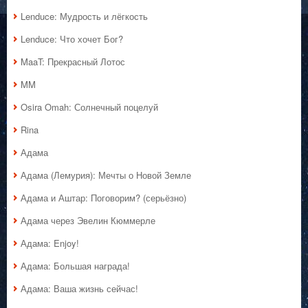
Lenduce: Мудрость и лёгкость
Lenduce: Что хочет Бог?
MaaT: Прекрасный Лотос
MM
Osira Omah: Солнечный поцелуй
Rina
Адама
Адама (Лемурия): Мечты о Новой Земле
Адама и Аштар: Поговорим? (серьёзно)
Адама через Эвелин Кюммерле
Адама: Enjoy!
Адама: Большая награда!
Адама: Ваша жизнь сейчас!