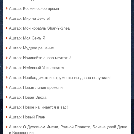
Аштар: Космическое время
Аштар: Мир на Земле!
Аштар: Мой корабль Shan-Y-Shea
Аштар: Моя Семь Я
Аштар: Мудрое решение
Аштар: Начинайте снова мечтать!
Аштар: Небесный Университет
Аштар: Необходимые инструменты вы давно получили!
Аштар: Новая линия времени
Аштар: Новая Эпоха
Аштар: Новое начинается в вас!
Аштар: Новый План
Аштар: О Духовном Имени, Родной Планете, Близнецовой Душе
и Вознесении