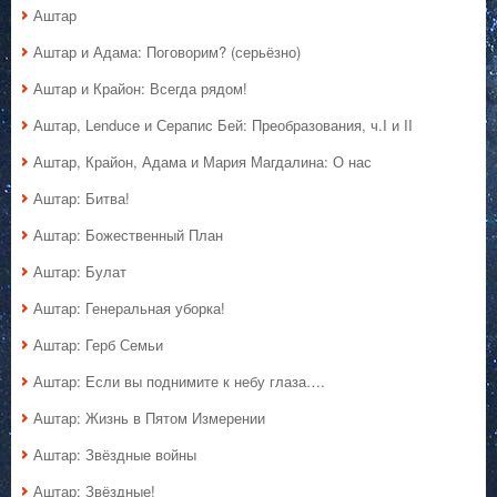
Аштар
Аштар и Адама: Поговорим? (серьёзно)
Аштар и Крайон: Всегда рядом!
Аштар, Lenduce и Серапис Бей: Преобразования, ч.I и II
Аштар, Крайон, Адама и Мария Магдалина: О нас
Аштар: Битва!
Аштар: Божественный План
Аштар: Булат
Аштар: Генеральная уборка!
Аштар: Герб Семьи
Аштар: Если вы поднимите к небу глаза….
Аштар: Жизнь в Пятом Измерении
Аштар: Звёздные войны
Аштар: Звёздные!