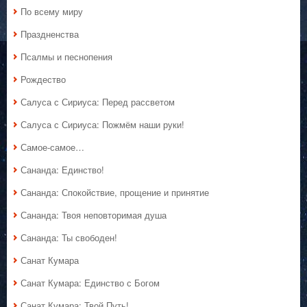
По всему миру
Праздненства
Псалмы и песнопения
Рождество
Салуса с Сириуса: Перед рассветом
Салуса с Сириуса: Пожмём наши руки!
Самое-самое…
Сананда: Единство!
Сананда: Спокойствие, прощение и принятие
Сананда: Твоя неповторимая душа
Сананда: Ты свободен!
Санат Кумара
Санат Кумара: Единство с Богом
Санат Кумара: Твой Путь!