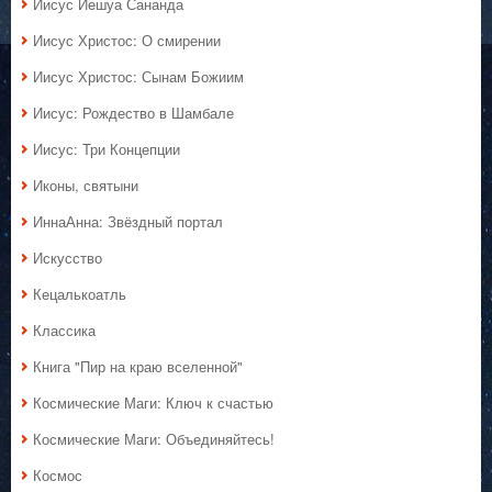
Иисус Иешуа Сананда
Иисус Христос: О смирении
Иисус Христос: Сынам Божиим
Иисус: Рождество в Шамбале
Иисус: Три Концепции
Иконы, святыни
ИннаАнна: Звёздный портал
Искусство
Кецалькоатль
Классика
Книга "Пир на краю вселенной"
Космические Маги: Ключ к счастью
Космические Маги: Объединяйтесь!
Космос