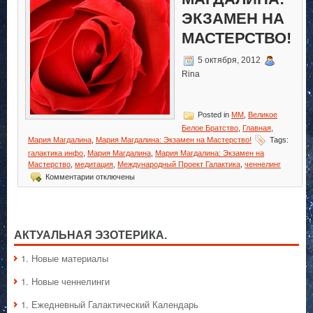
ЭКЗАМЕН НА
МАСТЕРСТВО!
5 октября, 2012
Rina
Posted in
MM
,
Великое
Белое Братство
,
Главная
,
Мария Магдалина
,
Мария Магдалина: Экзамен на Мастерство!
Tags:
галактика инфо
,
Мария Магдалина
,
Мария Магдалина: Экзамен на
Мастерство
,
медитация
,
Международный Проект Галактика
,
ченнелинг
к
Комментарии
отключены
записи
Мария
Магдалина:
Экзамен
на
АКТУАЛЬНАЯ ЭЗОТЕРИКА.
Мастерство!
1. Hовые материалы
1. Hовые ченнелинги
1. Ежедневный Галактический Календарь