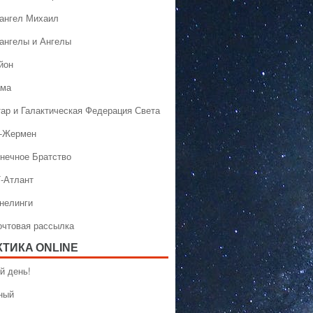
хангел Михаил
хангелы и Ангелы
йон
ама
тар и Галактическая Федерация Света
н-Жермен
лнечное Братство
Т-Атлант
ннелинги
Почтовая рассылка
КТИКA ONLINE
й день!
ный