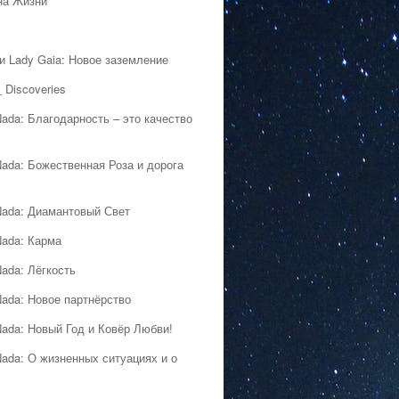
на Жизни
 и Lady Gaia: Новое заземление
 Discoveries
Nada: Благодарность – это качество
Nada: Божественная Роза и дорога
Nada: Диамантовый Свет
Nada: Карма
Nada: Лёгкость
Nada: Новое партнёрство
Nada: Новый Год и Ковёр Любви!
Nada: О жизненных ситуациях и о