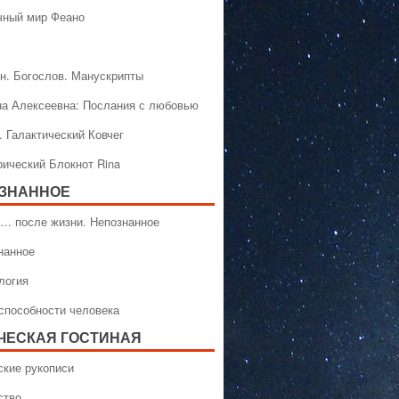
чный мир Феано
н. Богослов. Манускрипты
на Алексеевна: Послания с любовью
. Галактический Ковчег
рический Блокнот Rina
ЗНАННОЕ
… после жизни. Непознанное
нанное
логия
способности человека
ЧЕСКАЯ ГОСТИНАЯ
ские рукописи
ство