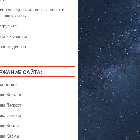
ивлечь здоровье, деньги, успех и
 в нашу жизнь
округ нас
на и женщина
ная медицина
РЖАНИЕ САЙТА:
на Богини
лна Зеркала
лна Лёгкости
лна Семени
лна Земли
лна Кармы