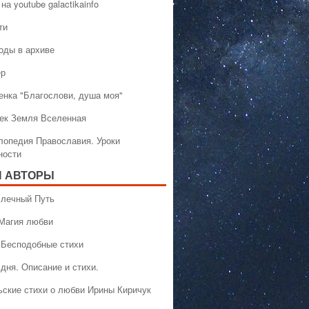
на youtube galactikainfo
ти
оды в архиве
ер
енка "Благослови, душа моя"
ек Земля Вселенная
лопедия Православия. Уроки
ности
 АВТОРЫ
 Млечный Путь
 Магия любви
 Бесподобные стихи
дня. Описание и стихи.
ьские стихи о любви Ирины Киричук