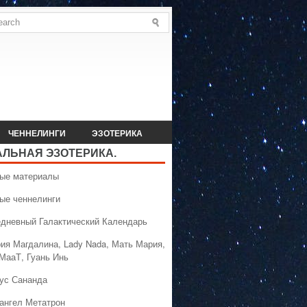
ЧЕННЕЛИНГИ
ЭЗОТЕРИКА
АЛЬНАЯ ЭЗОТЕРИКА.
вые материалы
вые ченнелинги
едневный Галактический Календарь
рия Магдалина, Lady Nada, Мать Мария,
 МааТ, Гуань Инь
сус Сананда
хангел Метатрон