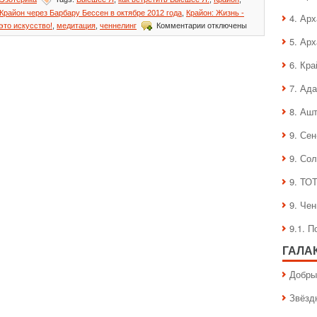
Крайон через Барбару Бессен в октябре 2012 года
,
Крайон: Жизнь -
4. Ар
к
это искусство!
,
медитация
,
ченнелинг
Комментарии
отключены
записи
5. Ар
Крайон:
Жизнь
6. Кра
—
это
7. Ад
искусство!
8. Аш
9. Се
9. Со
9. ТО
9. Че
9.1. 
ГАЛА
Добры
Звёзд