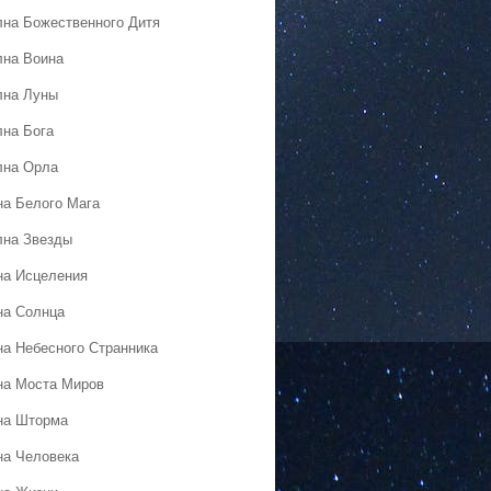
лна Божественного Дитя
лна Воина
лна Луны
лна Бога
лна Орла
на Белого Мага
лна Звезды
на Исцеления
на Солнца
на Небесного Странника
на Моста Миров
на Шторма
на Человека