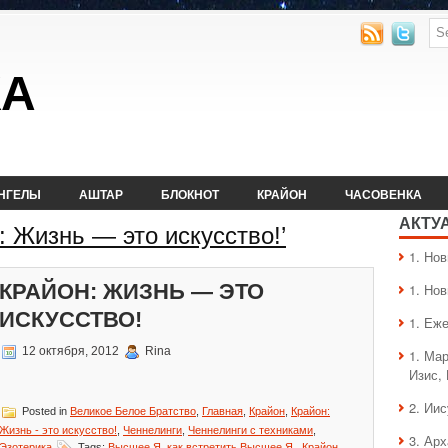
КА
НГЕЛЫ
АШТАР
БЛОКНОТ
КРАЙОН
ЧАСОВЕНКА
АКТУ
: Жизнь — это искусство!’
1. Hо
КРАЙОН: ЖИЗНЬ — ЭТО
1. Hо
ИСКУССТВО!
1. Еж
12 октября, 2012
Rina
1. Ма
Изис,
2. Ии
Posted in
Великое Белое Братство
,
Главная
,
Крайон
,
Крайон:
Жизнь - это искусство!
,
Ченнелинги
,
Ченнелинги с техниками
,
3. Ар
Эзотерика
Tags:
Высшее Я
,
как встретить Высшее Я.
,
Крайон
,