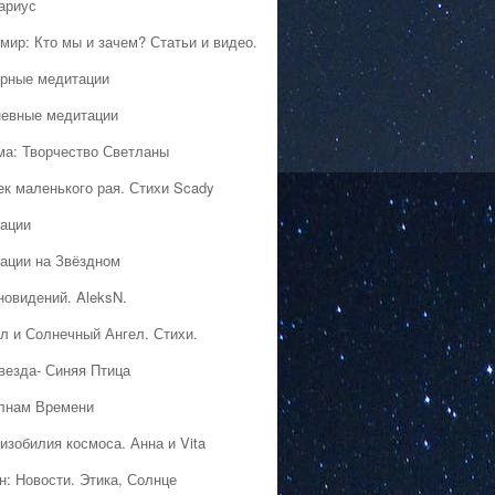
ариус
мир: Кто мы и зачем? Статьи и видео.
рные медитации
евные медитации
ма: Творчество Светланы
ек маленького рая. Стихи Scady
ации
ации на Звёздном
новидений. AleksN.
л и Солнечный Ангел. Стихи.
везда- Синяя Птица
лнам Времени
изобилия космоса. Анна и Vita
н: Новости. Этика, Солнце