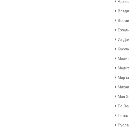
Архив
Влади
Всеми
Ежедн
Из До
Кусоч
Медит
Медит
Мир с
Михаи
Моя З
По Во
Поток 
Русла