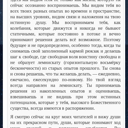
сейчас осознанно воспринимаешь. Мы видим тебя во
всех твоих разных опытах во времени и пространстве,
на высших уровнях, видим связи и наложения на твою
истинную душу. Мы воспринимаем тебя, как
колебания, которые движутся и никогда не бывают
статичными, которые постоянно в потоке и вечно
принимают решения делать всё возможное. Поэтому
будущее и не предопределено, особенно тогда, когда ты
снимаешь свой заполненный кармой рюкзак и делаешь
шаг к свободе, где свободная воля воистину свободна и
не образует лемнискату (горизонтальную восьмёрку
бесконечности) из старых опытов прошлого. Ты снова
и снова решаешь, что ты желаешь делать, — ежедневно,
ежечасно, ежесекундно по-новому. Но твой взгляд
всегда направлен на лемнискату. Ты принимаешь
решения из накопленных опытов и оцениваешь,
взвешиваешь и не видишь при этом истинных
потенциалов, которые у тебя, высокого Божественного
существа, всегда имеются в распоряжении.
Я смотрю сейчас на круг моих читателей и вижу души
на их прекрасном пути, души, которые понимают ход