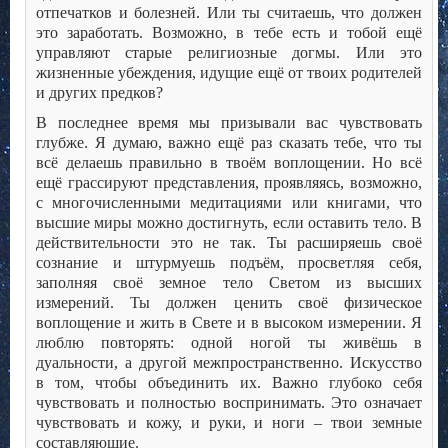
отпечатков и болезней. Или ты считаешь, что должен
это заработать. Возможно, в тебе есть и тобой ещё
управляют старые религиозные догмы. Или это
жизненные убеждения, идущие ещё от твоих родителей
и других предков?
В последнее время мы призывали вас чувствовать
глубже. Я думаю, важно ещё раз сказать тебе, что ты
всё делаешь правильно в твоём воплощении. Но всё
ещё грассируют представления, проявляясь, возможно,
с многочисленными медитациями или книгами, что
высшие миры можно достигнуть, если оставить тело. В
действительности это не так. Ты расширяешь своё
сознание и штурмуешь подъём, просветляя себя,
заполняя своё земное тело Светом из высших
измерений. Ты должен ценить своё физическое
воплощение и жить в Свете и в высоком измерении. Я
люблю повторять: одной ногой ты живёшь в
дуальности, а другой межпространственно. Искусство
в том, чтобы объединить их. Важно глубоко себя
чувствовать и полностью воспринимать. Это означает
чувствовать и кожу, и руки, и ноги – твои земные
составляющие.