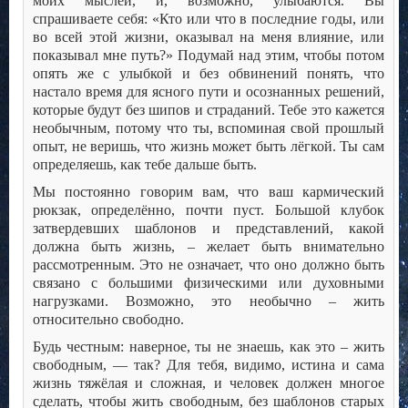
моих мыслей, и, возможно, улыбаются. Вы
спрашиваете себя: «Кто или что в последние годы, или
во всей этой жизни, оказывал на меня влияние, или
показывал мне путь?» Подумай над этим, чтобы потом
опять же с улыбкой и без обвинений понять, что
настало время для ясного пути и осознанных решений,
которые будут без шипов и страданий. Тебе это кажется
необычным, потому что ты, вспоминая свой прошлый
опыт, не веришь, что жизнь может быть лёгкой. Ты сам
определяешь, как тебе дальше быть.
Мы постоянно говорим вам, что ваш кармический
рюкзак, определённо, почти пуст. Большой клубок
затвердевших шаблонов и представлений, какой
должна быть жизнь, – желает быть внимательно
рассмотренным. Это не означает, что оно должно быть
связано с большими физическими или духовными
нагрузками. Возможно, это необычно – жить
относительно свободно.
Будь честным: наверное, ты не знаешь, как это – жить
свободным, — так? Для тебя, видимо, истина и сама
жизнь тяжёлая и сложная, и человек должен многое
сделать, чтобы жить свободным, без шаблонов старых