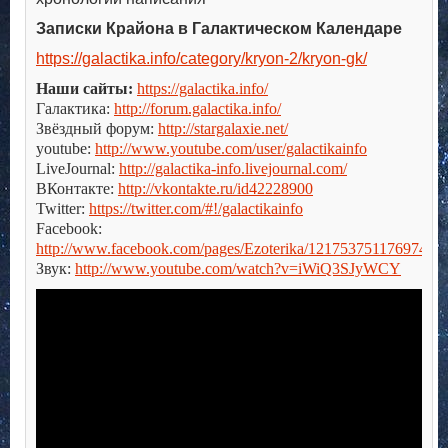
Записки Крайона в Галактическом Календаре
https://galactika.info/category/kryon-2/kryon-gk/
Наши сайты:
https://galactika.info/
Галактика:
http://forum.galactika.info/
Звёздный форум:
http://stargalaxie.net/
youtube:
http://www.youtube.com/user/galactikainfo
LiveJournal:
http://galactika-info.livejournal.com/
ВКонтакте:
http://vkontakte.ru/id42228900
Twitter:
https://twitter.com/#!/galactikainfo
Facebook:
http://www.facebook.com/pages/Ezoterika/121753751176974
Звук:
http://www.youtube.com/watch?v=iWiQ3SJyWCY