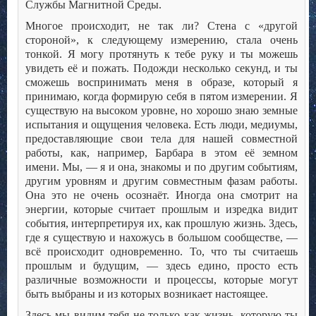
Службы Магнитной Среды.
Многое происходит, не так ли? Стена с «другой
стороной», к следующему измерению, стала очень
тонкой. Я могу протянуть к тебе руку и ты можешь
увидеть её и пожать. Подожди несколько секунд, и ты
сможешь воспринимать меня в образе, который я
принимаю, когда формирую себя в пятом измерении. Я
существую на высоком уровне, но хорошо знаю земные
испытания и ощущения человека. Есть люди, медиумы,
предоставляющие свои тела для нашей совместной
работы, как, например, Барбара в этом её земном
имени. Мы, — я и она, знакомы и по другим событиям,
другим уровням и другим совместным фазам работы.
Она это не очень осознаёт. Иногда она смотрит на
энергии, которые считает прошлым и изредка видит
события, интерпретируя их, как прошлую жизнь. Здесь,
где я существую и нахожусь в большом сообществе, —
всё происходит одновременно. То, что ты считаешь
прошлым и будущим, — здесь едино, просто есть
различные возможности и процессы, которые могут
быть выбраны и из которых возникает настоящее.
Здесь мы видим тебя не только как жизнь, которую ты