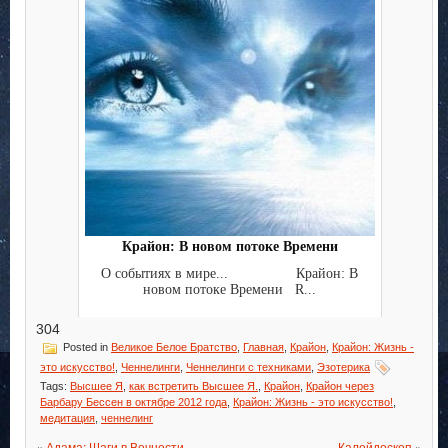
Крайон: В новом потоке Времени
О событиях в мире... Крайон: В
новом потоке Времени R...
304
Posted in
Великое Белое Братство
,
Главная
,
Крайон
,
Крайон: Жизнь -
это искусство!
,
Ченнелинги
,
Ченнелинги с техниками
,
Эзотерика
Tags:
Высшее Я
,
как встретить Высшее Я.
,
Крайон
,
Крайон через
Барбару Бессен в октябре 2012 года
,
Крайон: Жизнь - это искусство!
,
медитация
,
ченнелинг
«
Адама: Шаги в Вечности
Калейдоскоп
»