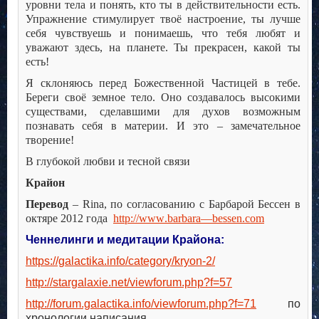
уровни тела и понять, кто ты в действительности есть.
Упражнение стимулирует твоё настроение, ты лучше
себя чувствуешь и понимаешь, что тебя любят и
уважают здесь, на планете. Ты прекрасен, какой ты
есть!
Я склоняюсь перед Божественной Частицей в тебе.
Береги своё земное тело. Оно создавалось высокими
существами, сделавшими для духов возможным
познавать себя в материи. И это – замечательное
творение!
В глубокой любви и тесной связи
Крайон
Перевод
– Rina, по согласованию с Барбарой Бессен в
октяре 2012 года
http
://
www
.
barbara
—
bessen
.
com
Ченнелинги и медитации Крайона:
https://galactika.info/category/kryon-2/
http://stargalaxie.net/viewforum.php?f=57
http://forum.galactika.info/viewforum.php?f=71
по
хронологии написания