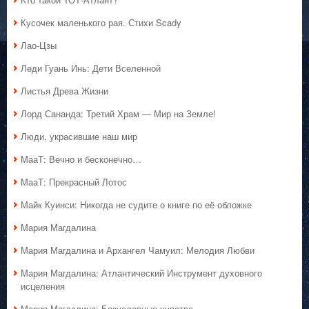
Кусочек маленького рая. Стихи Scady
Лао-Цзы
Леди Гуань Инь: Дети Вселенной
Листья Древа Жизни
Лорд Сананда: Третий Храм — Мир на Земле!
Люди, украсившие наш мир
МааТ: Вечно и бесконечно…
МааТ: Прекрасный Лотос
Майк Куинси: Никогда не судите о книге по её обложке
Мария Магдалина
Мария Магдалина и Архангел Чамуил: Мелодия Любви
Мария Магдалина: Атлантический Инструмент духовного
исцеления
Мария Магдалина: Безусловные чувства