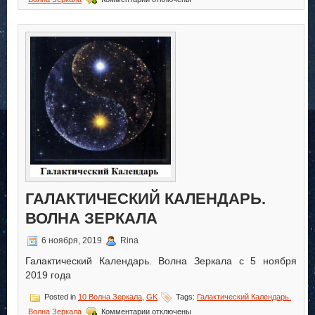
записи
Галактический
Календарь.
Волна
Зеркала
ГАЛАКТИЧЕСКИЙ КАЛЕНДАРЬ.
ВОЛНА ЗЕРКАЛА
6 ноября, 2019
Rina
Галактический Календарь. Волна Зеркала с 5 ноября
2019 года
Posted in
10 Волна Зеркала
,
GK
Tags:
Галактический Календарь.
к
Волна Зеркала
Комментарии
отключены