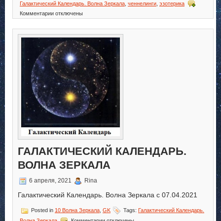
Галактический Календарь. Волна Зеркала
,
ченнелинги
,
эзотерика
к
Комментарии
отключены
записи
Галактический
Календарь.
Волна
Зеркала
ГАЛАКТИЧЕСКИЙ КАЛЕНДАРЬ.
ВОЛНА ЗЕРКАЛА
6 апреля, 2021
Rina
Галактический Календарь. Волна Зеркала с 07.04.2021
Posted in
10 Волна Зеркала
,
GK
Tags:
Галактический Календарь.
к
Волна Зеркала
Комментарии
отключены