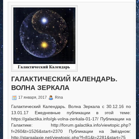
Галактический
Календарь.
Волна
Зеркала
ГАЛАКТИЧЕСКИЙ КАЛЕНДАРЬ.
ВОЛНА ЗЕРКАЛА
17 января, 2017
Rina
Галактический Календарь. Волна Зеркала с 30.12.16 по
13.01.17 Ежедневные публикации в этой теме:
https://galactika.info/gk-volna-zerkala-01-17/ Публикации на
Галактике: http://forum.galactika.info/viewtopic.php?
f=260&t=1526&start=2370 Публикации на Звёздном:
http://stargalaxie.net/viewtopic.php?f=81&t=2281&start=75