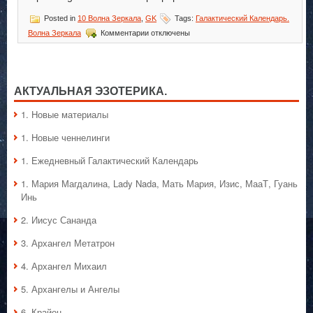
Posted in
10 Волна Зеркала
,
GK
Tags:
Галактический Календарь.
к
Волна Зеркала
Комментарии
отключены
записи
Галактический
Календарь.
Волна
Зеркала
АКТУАЛЬНАЯ ЭЗОТЕРИКА.
1. Hовые материалы
1. Hовые ченнелинги
1. Ежедневный Галактический Календарь
1. Мария Магдалина, Lady Nada, Мать Мария, Изис, МааТ, Гуань
Инь
2. Иисус Сананда
3. Архангел Метатрон
4. Архангел Михаил
5. Архангелы и Ангелы
6. Крайон