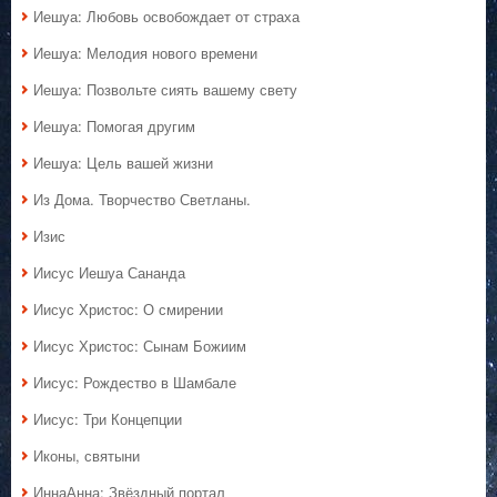
Иешуа: Любовь освобождает от страха
Иешуа: Мелодия нового времени
Иешуа: Позвольте сиять вашему свету
Иешуа: Помогая другим
Иешуа: Цель вашей жизни
Из Дома. Творчество Светланы.
Изис
Иисус Иешуа Сананда
Иисус Христос: О смирении
Иисус Христос: Сынам Божиим
Иисус: Рождество в Шамбале
Иисус: Три Концепции
Иконы, святыни
ИннаАнна: Звёздный портал