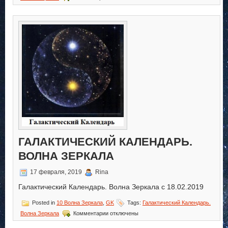
записи
Галактический
Календарь.
Волна
Зеркала
ГАЛАКТИЧЕСКИЙ КАЛЕНДАРЬ.
ВОЛНА ЗЕРКАЛА
17 февраля, 2019
Rina
Галактический Календарь. Волна Зеркала с 18.02.2019
Posted in
10 Волна Зеркала
,
GK
Tags:
Галактический Календарь.
к
Волна Зеркала
Комментарии
отключены
записи