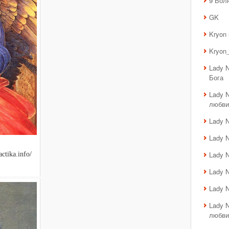
9 Вол
GK
Kryon
Kryon_
Lady 
Бога
Lady 
любви
Lady 
Lady 
Lady 
ctika.info/
Lady 
Lady 
Lady 
любви