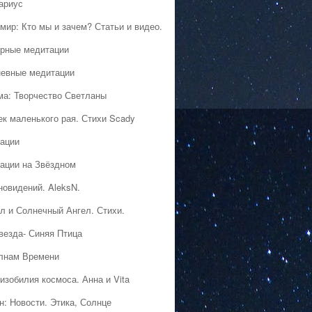
ариус
мир: Кто мы и зачем? Статьи и видео.
рные медитации
евные медитации
ма: Творчество Светланы
ек маленького рая. Стихи Scady
ации
ации на Звёздном
новидений. AleksN.
л и Солнечный Ангел. Стихи.
везда- Синяя Птица
лнам Времени
изобилия космоса. Анна и Vita
н: Новости. Этика, Солнце