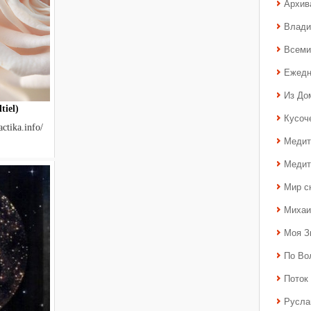
Архив
Влади
Всеми
Ежедн
Из До
iel)
Кусоч
ctika.info/
Медит
Медит
Мир с
Михаи
Моя З
По Во
Поток 
Русла