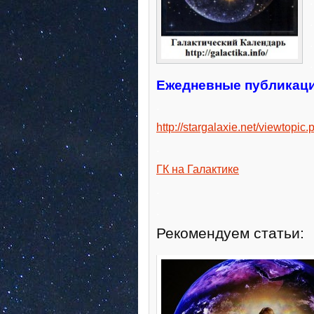
.
.
.
.
Ежедневные публикаци
.
http://stargalaxie.net/viewtop
.
ГК на Галактике
.
.
Рекомендуем статьи: