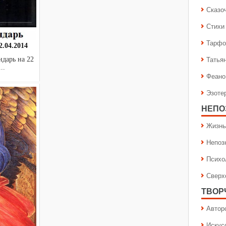
Сказо
Стихи
Тарфо
.04.2014
Татья
ендарь на 22
..
Феано
Эзоте
НЕПО
Жизнь
Непоз
Психо
Сверх
ТВОР
Автор
Искус