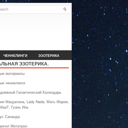
ЧЕННЕЛИНГИ
ЭЗОТЕРИКА
АЛЬНАЯ ЭЗОТЕРИКА.
вые материалы
вые ченнелинги
едневный Галактический Календарь
рия Магдалина, Lady Nada, Мать Мария,
 МааТ, Гуань Инь
сус Сананда
хангел Метатрон