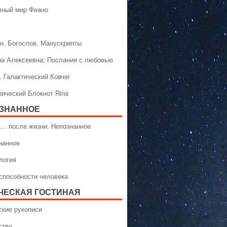
чный мир Феано
н. Богослов. Манускрипты
на Алексеевна: Послания с любовью
. Галактический Ковчег
рический Блокнот Rina
ЗНАННОЕ
… после жизни. Непознанное
нанное
логия
способности человека
ЧЕСКАЯ ГОСТИНАЯ
ские рукописи
ство