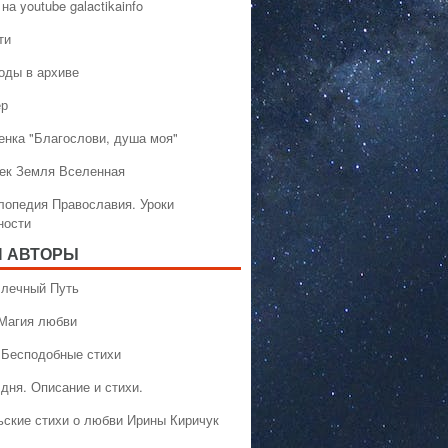
на youtube galactikainfo
ти
оды в архиве
ер
енка "Благослови, душа моя"
ек Земля Вселенная
лопедия Православия. Уроки
ности
 АВТОРЫ
 Млечный Путь
 Магия любви
 Бесподобные стихи
дня. Описание и стихи.
ьские стихи о любви Ирины Киричук