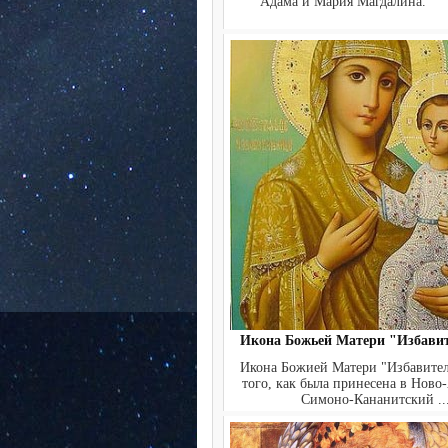
Адама и Мария Магдалина. 
Икона Божьей Матери "Избави
Икона Божией Матери "Избавител
того, как была принесена в Нов
Симоно-Кананитский ..