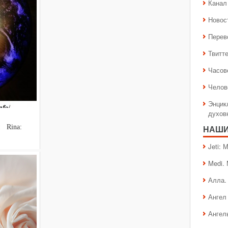
Канал 
Новос
Перев
Твитт
Часов
Челов
Энцик
духов
Rina:
НАШИ
Jeti:
Medi.
Алла.
Ангел 
Ангел