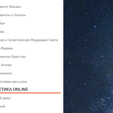
хангел Михаил
хангелы и Ангелы
йон
ама
тар и Галактическая Федерация Света
н-Жермен
лнечное Братство
Т-Атлант
ннелинги
Почтовая рассылка
КТИКA ONLINE
й день!
ный