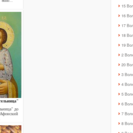
&nb...
15 Во
16 Во
17 Во
18 Во
19 Во
2 Вол
20 Во
3 Вол
4 Вол
5 Вол
тельница"
6 Вол
ьница" до
7 Вол
о-Афонский
.
8 Вол