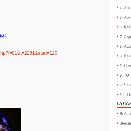
4. Ар
5. Ар
6. Кра
и:
7. Ад
8. Аш
ic.php?f=81&t=2281&start=120
9. Се
9. Со
9. ТО
9. Че
9.1. 
ГАЛА
Добры
Звёзд