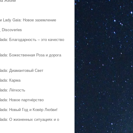
на Жизни
 и Lady Gaia: Новое заземление
 Discoveries
Nada: Благодарность – это качество
Nada: Божественная Роза и дорога
Nada: Диамантовый Свет
Nada: Карма
Nada: Лёгкость
Nada: Новое партнёрство
Nada: Новый Год и Ковёр Любви!
Nada: О жизненных ситуациях и о