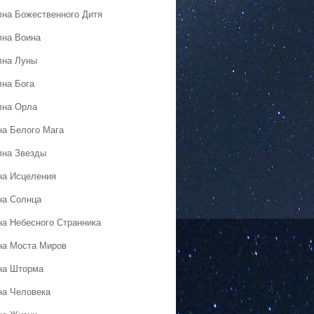
лна Божественного Дитя
лна Воина
лна Луны
лна Бога
лна Орла
на Белого Мага
лна Звезды
на Исцеления
на Солнца
на Небесного Странника
на Моста Миров
на Шторма
на Человека