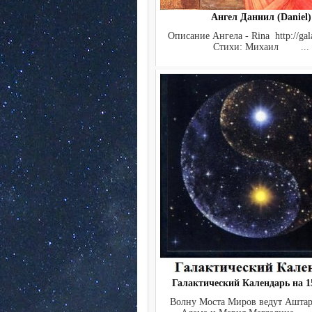
Ангел Даниил (Daniel)
Описание Ангела - Rina http://gala
Стихи: Михаил ...
Галактический Календарь на 15
Волну Моста Миров ведут Аштар