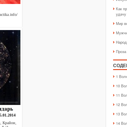
Как пр
удачу
ctika.info/
Мир в
Мужчи
Народ
Проза
СОДЕ
1 Вол
10 Во
11 Во
12 Во
13 Во
.01.2014
14 Во
, Крайон,