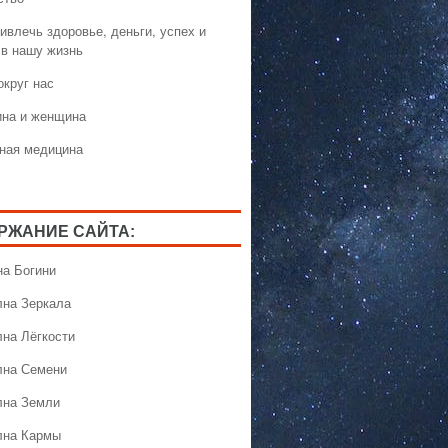
ивлечь здоровье, деньги, успех и
 в нашу жизнь
округ нас
на и женщина
ная медицина
РЖАНИЕ САЙТА:
на Богини
лна Зеркала
лна Лёгкости
лна Семени
лна Земли
лна Кармы