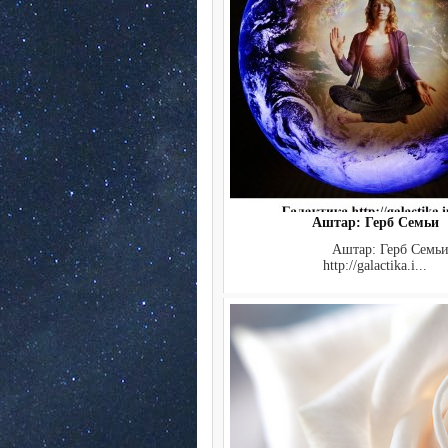
Аштар: Герб Семьи
Аштар: Герб Семьи 
http://galactika.i...