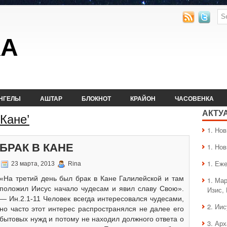
КА
НГЕЛЫ
АШТАР
БЛОКНОТ
КРАЙОН
ЧАСОВЕНКА
АКТУ
 Кане’
1. Hо
БРАК В КАНЕ
1. Hо
1. Еж
23 марта, 2013
Rina
«На третий день был брак в Кане Галилейской и там
1. Ма
положил Иисус начало чудесам и явил славу Свою».
Изис,
— Ин.2.1-11 Человек всегда интересовался чудесами,
2. Ии
но часто этот интерес распространялся не далее его
бытовых нужд и потому не находил должного ответа о
3. Ар