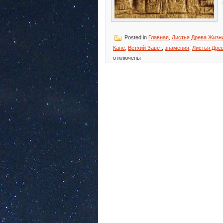
Posted in
Главная
,
Листья Древа Жизн
Кане
,
Ветхий Завет
,
знамения
,
Листья Дре
отключены