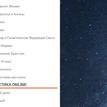
хангел Михаил
хангелы и Ангелы
йон
ама
тар и Галактическая Федерация Света
н-Жермен
лнечное Братство
Т-Атлант
ннелинги
Почтовая рассылка
КТИКA ONLINE
й день!
ный