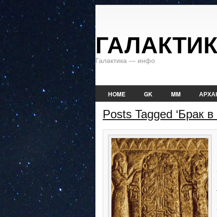
ГАЛАКТИ
Галактика — инфо
HOME
GK
MM
АРХА
Posts Tagged ‘Брак в