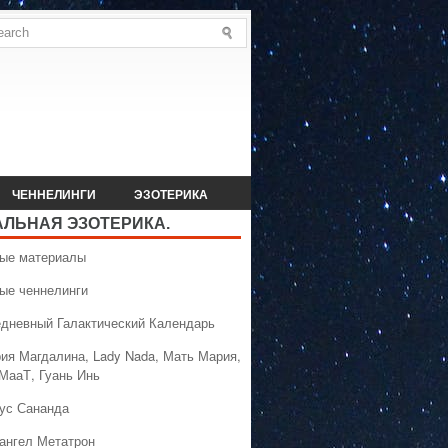
ЧЕННЕЛИНГИ
ЭЗОТЕРИКА
АЛЬНАЯ ЭЗОТЕРИКА.
вые материалы
вые ченнелинги
едневный Галактический Календарь
рия Магдалина, Lady Nada, Мать Мария,
 МааТ, Гуань Инь
сус Сананда
хангел Метатрон