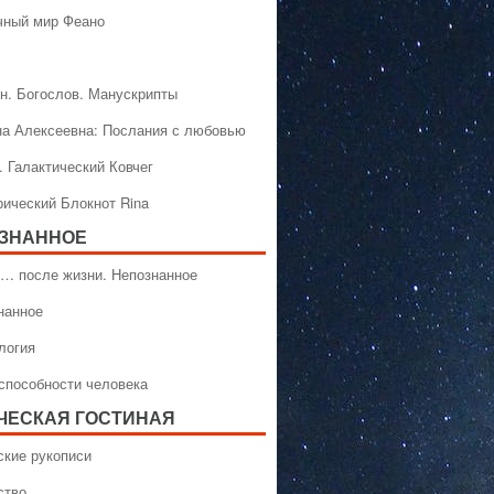
чный мир Феано
н. Богослов. Манускрипты
на Алексеевна: Послания с любовью
. Галактический Ковчег
рический Блокнот Rina
ЗНАННОЕ
… после жизни. Непознанное
нанное
логия
способности человека
ЧЕСКАЯ ГОСТИНАЯ
ские рукописи
ство