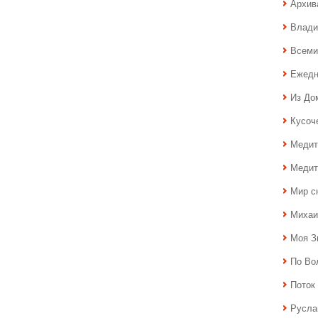
Архив
Влади
Всеми
Ежедн
Из До
Кусоч
Медит
Медит
Мир с
Михаи
Моя З
По Во
Поток 
Русла