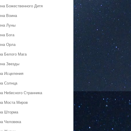
лна Божественного Дитя
лна Воина
лна Луны
лна Бога
лна Орла
на Белого Мага
лна Звезды
на Исцеления
на Солнца
на Небесного Странника
на Моста Миров
на Шторма
на Человека