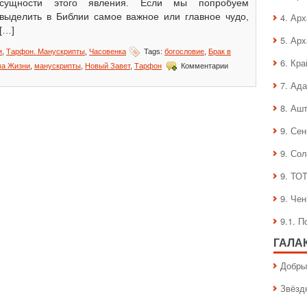
сущности этого явления. Если мы попробуем
выделить в Библии самое важное или главное чудо,
4. Ар
[…]
5. Ар
и
,
Тарфон. Манускрипты
,
Часовенка
Tags:
богословие
,
Брак в
6. Кра
к
ва Жизни
,
манускрипты
,
Новый Завет
,
Тарфон
Комментарии
записи
7. Ад
Брак
в
8. Аш
Кане
9. Се
9. Со
9. ТО
9. Че
9.1. 
ГАЛА
Добры
Звёзд