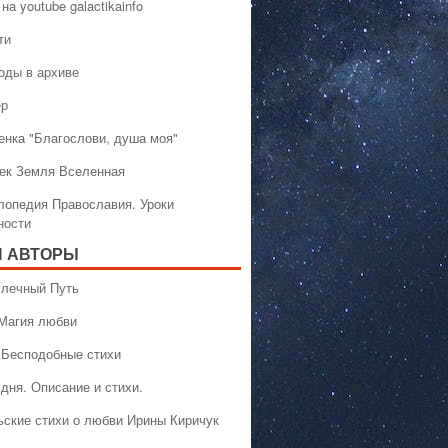
на youtube galactikainfo
ти
оды в архиве
ер
енка "Благослови, душа моя"
ек Земля Вселенная
лопедия Православия. Уроки
ности
 АВТОРЫ
 Млечный Путь
 Магия любви
 Бесподобные стихи
дня. Описание и стихи.
ьские стихи о любви Ирины Киричук