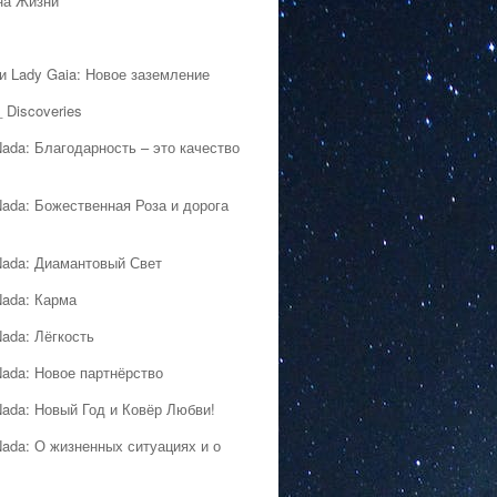
на Жизни
 и Lady Gaia: Новое заземление
 Discoveries
Nada: Благодарность – это качество
Nada: Божественная Роза и дорога
Nada: Диамантовый Свет
Nada: Карма
Nada: Лёгкость
Nada: Новое партнёрство
Nada: Новый Год и Ковёр Любви!
Nada: О жизненных ситуациях и о