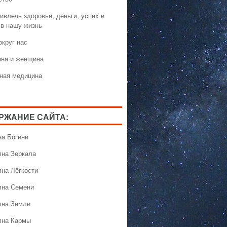
ивлечь здоровье, деньги, успех и
 в нашу жизнь
округ нас
на и женщина
ная медицина
РЖАНИЕ САЙТА:
на Богини
лна Зеркала
лна Лёгкости
лна Семени
лна Земли
лна Кармы