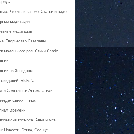
ариус
мир: Кто мы и зачем? Статьи и видео.
рные медитации
евные медитации
ма: Творчество Светланы
ек маленького рая. Стихи Scady
ации
ации на Звёздном
новидений. AleksN.
л и Солнечный Ангел. Стихи.
везда- Синяя Птица
лнам Времени
изобилия космоса. Анна и Vita
н: Новости. Этика, Солнце