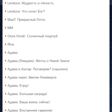
Lenduce: Мудрость и лёгкость
Lenduce: Что хочет Бог?
MaaT: Прекрасный Лотос
MM
Osira Omah: Солнечный поцелуй
Rina
Адама
Адама (Лемурия): Мечты о Новой Земле
Адама и Аштар: Поговорим? (серьёзно)
Адама через Эвелин Кюммерле
Адама: Enjoy!
Адама: Большая награда!
Адама: Ваша жизнь сейчас!
Адама: Внутренняя гармония