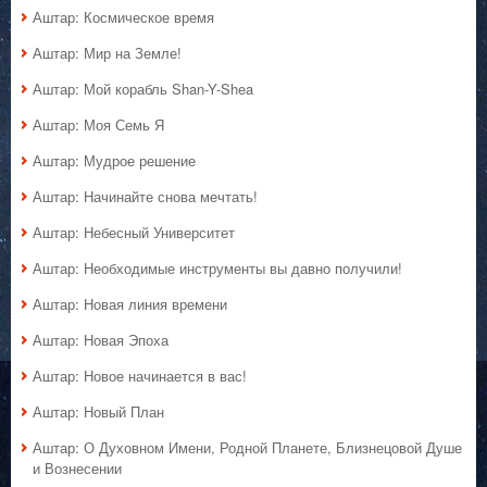
Аштар: Космическое время
Аштар: Мир на Земле!
Аштар: Мой корабль Shan-Y-Shea
Аштар: Моя Семь Я
Аштар: Мудрое решение
Аштар: Начинайте снова мечтать!
Аштар: Небесный Университет
Аштар: Необходимые инструменты вы давно получили!
Аштар: Новая линия времени
Аштар: Новая Эпоха
Аштар: Новое начинается в вас!
Аштар: Новый План
Аштар: О Духовном Имени, Родной Планете, Близнецовой Душе
и Вознесении