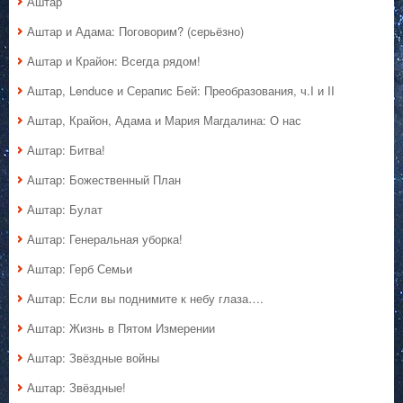
Аштар
Аштар и Адама: Поговорим? (серьёзно)
Аштар и Крайон: Всегда рядом!
Аштар, Lenduce и Серапис Бей: Преобразования, ч.I и II
Аштар, Крайон, Адама и Мария Магдалина: О нас
Аштар: Битва!
Аштар: Божественный План
Аштар: Булат
Аштар: Генеральная уборка!
Аштар: Герб Семьи
Аштар: Если вы поднимите к небу глаза….
Аштар: Жизнь в Пятом Измерении
Аштар: Звёздные войны
Аштар: Звёздные!