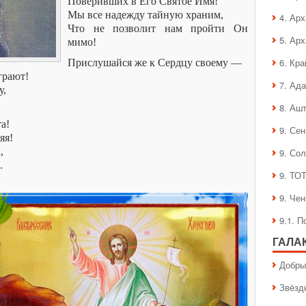
Поверивших в Его Святое Имя!
Мы все надежду тайную храним,
4. Ар
Что не позволит нам пройти Он
5. Ар
мимо!
6. Кра
Прислушайся же к Сердцу своему —
грают!
7. Ад
у,
!
8. Аш
а!
9. Се
яя!
,
9. Со
.
9. ТО
9. Че
9.1. 
ГАЛА
Добры
Звёзд