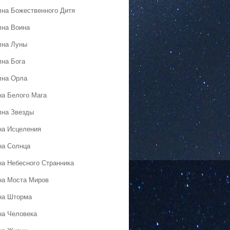
лна Божественного Дитя
лна Воина
лна Луны
лна Бога
лна Орла
на Белого Мага
лна Звезды
на Исцеления
на Солнца
на Небесного Странника
на Моста Миров
на Шторма
на Человека