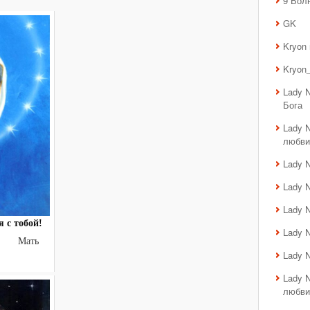
9 Вол
GK
Kryon
Kryon_
Lady 
Бога
Lady 
любви
Lady 
Lady 
Lady 
 с тобой!
Lady 
й Мать
Lady 
Lady 
любви