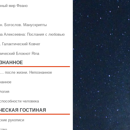
чный мир Феано
н. Богослов. Манускрипты
на Алексеевна: Послания с любовью
. Галактический Ковчег
рический Блокнот Rina
ЗНАННОЕ
… после жизни. Непознанное
нанное
логия
способности человека
ЧЕСКАЯ ГОСТИНАЯ
ские рукописи
ство