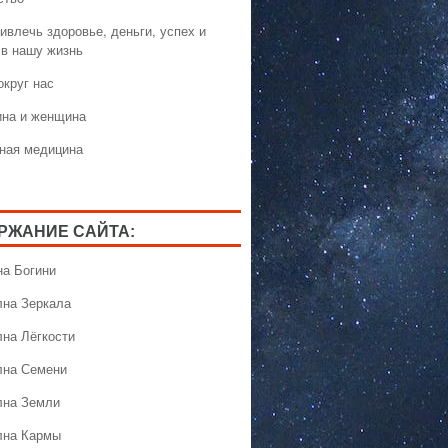
ивлечь здоровье, деньги, успех и
 в нашу жизнь
округ нас
на и женщина
ная медицина
РЖАНИЕ САЙТА:
на Богини
лна Зеркала
лна Лёгкости
лна Семени
лна Земли
лна Кармы