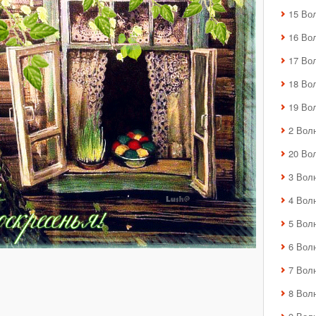
15 Во
16 Во
17 Во
18 Во
19 Во
2 Вол
20 Во
3 Вол
4 Вол
5 Вол
6 Вол
7 Вол
8 Вол