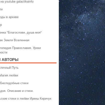
на youtube galactikainfo
ти
оды в архиве
ер
енка "Благослови, душа моя"
ек Земля Вселенная
лопедия Православия. Уроки
ности
 АВТОРЫ
 Млечный Путь
 Магия любви
 Бесподобные стихи
дня. Описание и стихи.
ьские стихи о любви Ирины Киричук