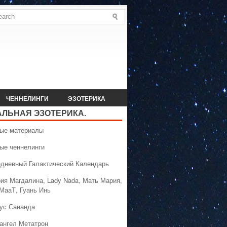
ЧЕННЕЛИНГИ
ЭЗОТЕРИКА
АЛЬНАЯ ЭЗОТЕРИКА.
вые материалы
вые ченнелинги
едневный Галактический Календарь
рия Магдалина, Lady Nada, Мать Мария,
 МааТ, Гуань Инь
сус Сананда
хангел Метатрон