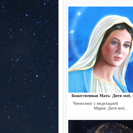
Божественная Мать: Дитя моё, я
Ченнелинг с медитацие
Мария: Дитя моё,...