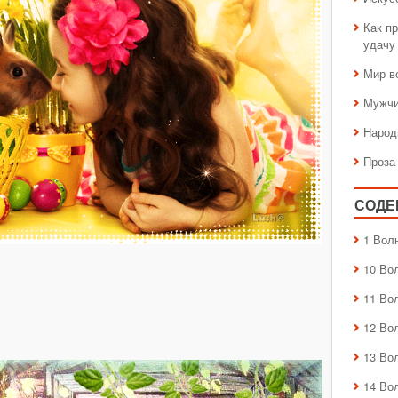
Как пр
удачу
Мир в
Мужчи
Народ
Проза
СОДЕ
1 Вол
10 Во
11 Во
12 Во
13 Во
14 Во