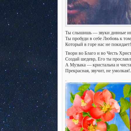
Ты слышишь — звуки дивные и
Ты пробуди в себе Любовь к том
Который в горе нас не покидает
Твори во Благо и во Честь Христ
Создай шедевр, Его ты прославл
А Музыка — кристальна и чиста
Прекрасная, звучит, не умолкая!.
.