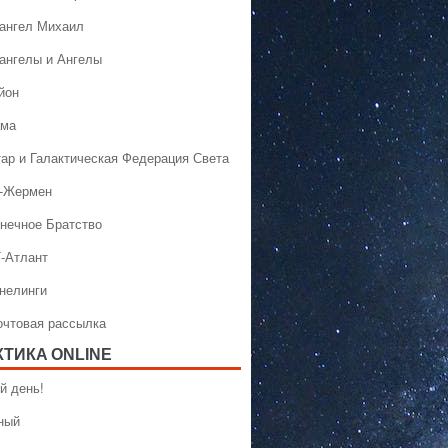
хангел Михаил
хангелы и Ангелы
йон
ама
тар и Галактическая Федерация Света
н-Жермен
лнечное Братство
Т-Атлант
ннелинги
Почтовая рассылка
КТИКA ONLINE
й день!
ный