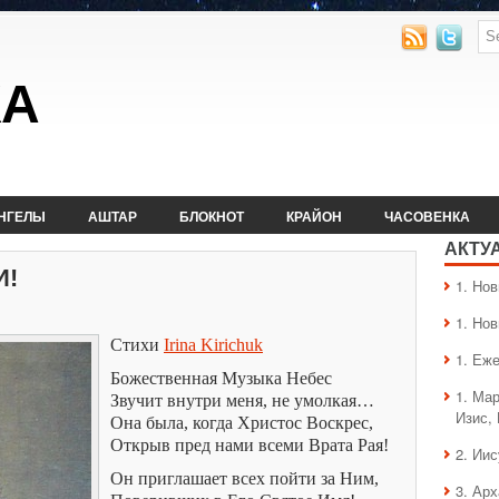
КА
НГЕЛЫ
АШТАР
БЛОКНОТ
КРАЙОН
ЧАСОВЕНКА
АКТУ
И!
1. Hо
1. Hо
Стихи
Irina Kirichuk
1. Еж
Божественная Музыка Небес
1. Ма
Звучит внутри меня, не умолкая…
Изис,
Она была, когда Христос Воскрес,
Открыв пред нами всеми Врата Рая!
2. Ии
Он приглашает всех пойти за Ним,
3. Ар