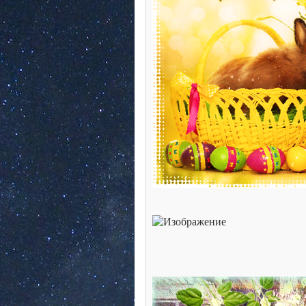
.
.
.