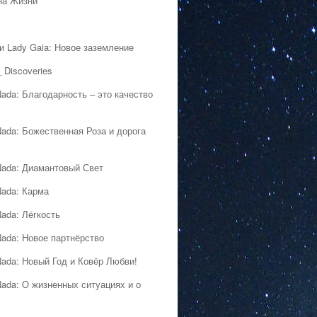
на Жизни
 и Lady Gaia: Новое заземление
 Discoveries
Nada: Благодарность – это качество
Nada: Божественная Роза и дорога
Nada: Диамантовый Свет
Nada: Карма
Nada: Лёгкость
Nada: Новое партнёрство
Nada: Новый Год и Ковёр Любви!
Nada: О жизненных ситуациях и о