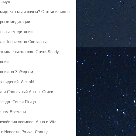
ариус
мир: Кто мы и зачем? Статьи и видео.
рные медитации
евные медитации
ма: Творчество Светланы
ек маленького рая. Стихи Scady
ации
ации на Звёздном
новидений. AleksN.
л и Солнечный Ангел. Стихи.
везда- Синяя Птица
лнам Времени
изобилия космоса. Анна и Vita
н: Новости. Этика, Солнце