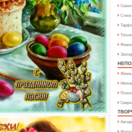
Сказо
Стихи
Тарфо
Татья
Феано
Эзоте
НЕПО
Жизнь
Непоз
Психо
Сверх
ТВОР
Автор
Искус