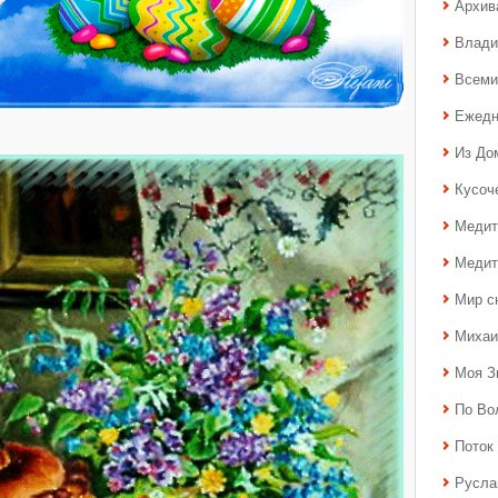
Архив
Влади
Всеми
Ежедн
Из До
Кусоч
Медит
Медит
Мир с
Михаи
Моя З
По Во
Поток 
Русла