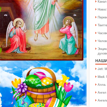
Канал 
Новос
Перев
Твитт
Часов
Челов
Энцик
духов
НАШИ
Jeti:
Medi.
Алла.
Ангел 
Ангел