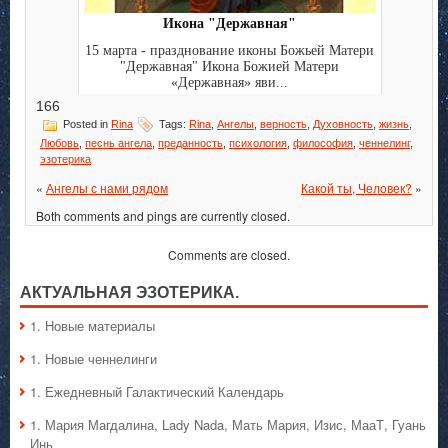
Икона "Державная"
15 марта - празднование иконы Божьей Матери
"Державная" Икона Божией Матери
«Державная» яви...
166
Posted in
Rina
Tags:
Rina
,
Ангелы
,
верность
,
Духовность
,
жизнь
,
Любовь
,
песнь ангела
,
преданность
,
психология
,
философия
,
ченнелинг
,
эзотерика
«
Ангелы с нами рядом
Какой ты, Человек?
»
Both comments and pings are currently closed.
Comments are closed.
АКТУАЛЬНАЯ ЭЗОТЕРИКА.
1. Hовые материалы
1. Hовые ченнелинги
1. Ежедневный Галактический Календарь
1. Мария Магдалина, Lady Nada, Мать Мария, Изис, МааТ, Гуань
Инь