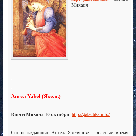
Михаил
.
.
.
.
.
.
.
.
.
Ангел
Yahel
(Яхель)
Rina
и Михаил 10 октября
http
://
galactika
.
info
/
Сопровождающий Ангела Яхеля цвет – зелёный, время