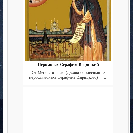
Иеромонах Серафим Вырицкий
От Меня это Было (Дyховное завещание
иеросхимонаха Серафима Вырицкого) ...