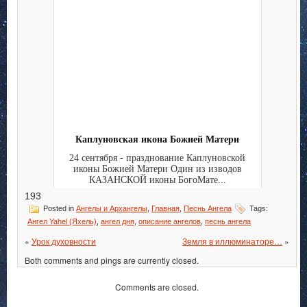
Каплуновская икона Божией Матери
24 сентября - празднование Каплуновской
иконы Божией Матери Один из изводов
КАЗАНСКОЙ иконы БогоМате...
193
Posted in
Ангелы и Архангелы
,
Главная
,
Песнь Ангела
Tags:
Ангел Yahel (Яхель)
,
ангел дня
,
описание ангелов
,
песнь ангела
«
Урок духовности
Земля в иллюминаторе…
»
Both comments and pings are currently closed.
Comments are closed.