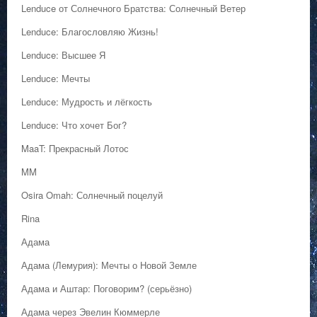
Lenduce от Солнечного Братства: Солнечный Ветер
Lenduce: Благословляю Жизнь!
Lenduce: Высшее Я
Lenduce: Мечты
Lenduce: Мудрость и лёгкость
Lenduce: Что хочет Бог?
MaaT: Прекрасный Лотос
MM
Osira Omah: Солнечный поцелуй
Rina
Адама
Адама (Лемурия): Мечты о Новой Земле
Адама и Аштар: Поговорим? (серьёзно)
Адама через Эвелин Кюммерле