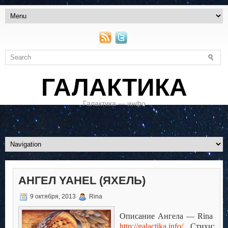
ГАЛАКТИКА
Галактика — инфо
АНГЕЛ YAHEL (ЯХЕЛЬ)
9 октября, 2013
Rina
Описание Ангела —
Rina
http
://
galactika
.
info
/
Стихи: