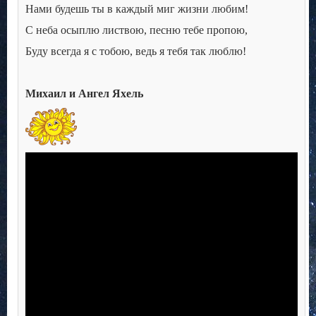
Нами будешь ты в каждый миг жизни любим!
С неба осыплю листвою, песню тебе пропою,
Буду всегда я с тобою, ведь я тебя так люблю!
Михаил и Ангел Яхель