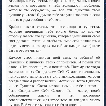
Все люди, все существа, которых ты встречаешь в твоей
жизни и с которыми у тебя возникают проблемы,
которые ты осуждаешь, — все эти существа твои
лучшие учителя! Я думаю тебе это уже известно, а если
нет, то я рада сообщить тебе это.
Крайон как-то сказал, что все люди и существа,
которые причинили тебе много боли, по другую
сторону завесы это существа, которые уменьшили свой
свет до такой степени, чтобы ты смог себя познавать и
идти путями, на которых ты сейчас находишься (иначе
бы ты это не читал).
Каждое утро, планируя твой день, не забывай об
уважении к личности твоих оппонентов. И помни эти
слова: «Что посеешь, то и пожнёшь!» Потому что тогда
ты становишься Созидателем Себя Самого и начинаешь
полноценно использовать силу манифестации, которая
всегда в твоём распоряжении. Источник Всего Единого
и все Существа Света готовы помочь тебе в этом –
быть Созидателем Себя Самого. Ты – мастер твоей
собственной жизни и ты постоянно
совершенствуешься. Для этого тебе не так уж и много
нужно. Всё уже есть, если ты себя откроешь.