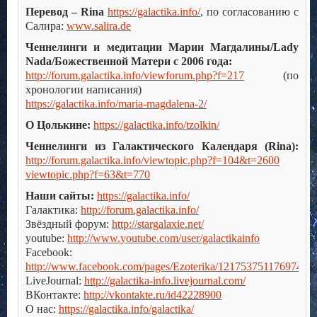
Перевод – Rina
https://galactika.info/
, по согласованию с
Салира:
www.salira.de
Ченнелинги и медитации Марии Магдалины/Lady
Nada/Божественной Матери с 2006 года:
http://forum.galactika.info/viewforum.php?f=217
(по
хронологии написания)
https://galactika.info/maria-magdalena-2/
О Цолькине:
https://galactika.info/tzolkin/
Ченнелинги из Галактического Календаря (Rina):
http://forum.galactika.info/viewtopic.php?f=104&t=2600
viewtopic.php?f=63&t=770
Наши сайты:
https://galactika.info/
Галактика:
http://forum.galactika.info/
Звёздный форум:
http://stargalaxie.net/
youtube:
http://www.youtube.com/user/galactikainfo
Facebook:
http://www.facebook.com/pages/Ezoterika/121753751176974
LiveJournal:
http://galactika-info.livejournal.com/
ВКонтакте:
http://vkontakte.ru/id42228900
О нас:
https://galactika.info/galactika/