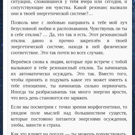
ситуации, сложившиеся у тебя вчера или сегодня, и
сопутствующие им чувства. Какой резонанс вызвали
они в твоей энергетической системе?…
Позволь мне с любовью направить к тебе мой луч
безусловной любви и распознавания. Чувствуешь ли ты
в себе отклик? … Да, это так и есть. Этот резонансный
отклик давно и прочно закреплён в твоей
энергетической системе, находя в ней физическое
соответствие. Это так почти во всех случаях.
Вернёмся снова к людям, которые при встрече с тобой
вызывают в тебе резонансный отклик. Ты начинаешь
их автоматически осуждать. Это так. Вместо того,
чтобы принять и подумать какое это может имееть к
тебе отношение, ты начинаешь сильно нервничать.
Иногда ты разбрасываешь так много энергии ярости,
что весь день становится ею заряжен.
Если мы посмотрим с точки зрения морфогенетики, то
увидим поле мыслей над большинством существ,
которые постоянно питаются энергиями осуждения,
злобы, зависти и страха.
Как это влияет на погоду — ты можешь почувствовать.