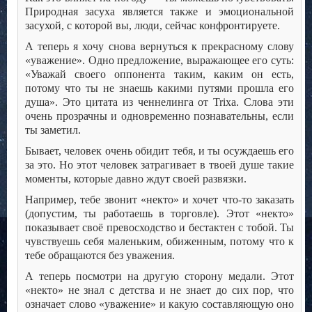
Природная засуха является также и эмоциональной
засухой, с которой вы, люди, сейчас конфронтируете.
А теперь я хочу снова вернуться к прекрасному слову
«уважение». Одно предложение, выражающее его суть:
«Уважай своего оппонента таким, каким он есть,
потому что ты не знаешь какими путями прошла его
душа». Это цитата из ченнелинга от Trixa. Слова эти
очень прозрачны и одновременно познавательны, если
ты заметил.
Бывает, человек очень обидит тебя, и ты осуждаешь его
за это. Но этот человек затрагивает в твоей душе такие
моменты, которые давно ждут своей развязки.
Например, тебе звонит «некто» и хочет что-то заказать
(допустим, ты работаешь в торговле). Этот «некто»
показывает своё превосходство и бестактен с тобой. Ты
чувствуешь себя маленьким, обиженным, потому что к
тебе обращаются без уважения.
А теперь посмотри на другую сторону медали. Этот
«некто» не знал с детства и не знает до сих пор, что
означает слово «уважение» и какую составляющую оно