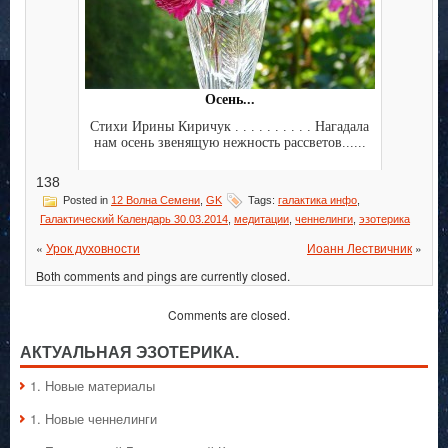
Осень...
Стихи Ирины Киричук . . . . . . . . . . Нагадала
нам осень звенящую нежность рассветов......
138
Posted in
12 Волна Семени
,
GK
Tags:
галактика инфо
,
Галактический Календарь 30.03.2014
,
медитации
,
ченнелинги
,
эзотерика
«
Урок духовности
Иоанн Лествичник
»
Both comments and pings are currently closed.
Comments are closed.
АКТУАЛЬНАЯ ЭЗОТЕРИКА.
1. Hовые материалы
1. Hовые ченнелинги