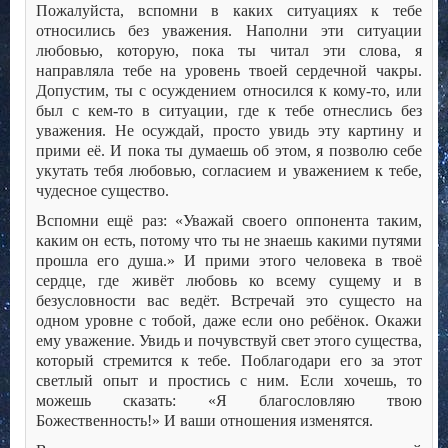
Пожалуйста, вспомни в каких ситуациях к тебе
относились без уважения. Наполни эти ситуации
любовью, которую, пока ты читал эти слова, я
направляла тебе на уровень твоей сердечной чакры.
Допустим, ты с осуждением относился к кому-то, или
был с кем-то в ситуации, где к тебе отнеслись без
уважения. Не осуждай, просто увидь эту картину и
прими её. И пока ты думаешь об этом, я позволю себе
укутать тебя любовью, согласием и уважением к тебе,
чудесное существо.
Вспомни ещё раз: «Уважай своего оппонента таким,
каким он есть, потому что ты не знаешь какими путями
прошла его душа.» И прими этого человека в твоё
сердце, где живёт любовь ко всему сущему и в
безусловности вас ведёт. Встречай это сущесто на
одном уровне с тобой, даже если оно ребёнок. Окажи
ему уважение. Увидь и почувствуй свет этого существа,
который стремится к тебе. Поблагодари его за этот
светлый опыт и простись с ним. Если хочешь, то
можешь сказать: «Я благословляю твою
Божественность!» И ваши отношения изменятся.