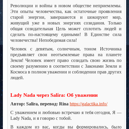
Революции и войны в новом обществе неприемлемы.
Эти опыты человечества, как остаточные проявления
старой энергии, завершаются и шокируют мир,
живущий уже в новых энергиях созидания. Только
общая созидательная Цель может сплотить людей и
сделать по-настоящему едиными! В Единстве сила
человечества! Непобедимая сила!
Человек с девятым, солнечным, тоном Источника
предъявляет свои неотъемлемые права на планете
Земля! Человек имеет право созидать свою жизнь по
своему разумению в соответствии с Законами Земли и
Космоса в полном уважении и соблюдении прав других
людей.
.
Lady Nada через Salira: Об уважении
Автор: Salira, перевод: Rina
https://galactika.info/
С уважением и любовью встречаю я тебя сегодня, Я —
Lady Nada, и я говорю с тобой.
В каждом из вас, когды вы формировались, было