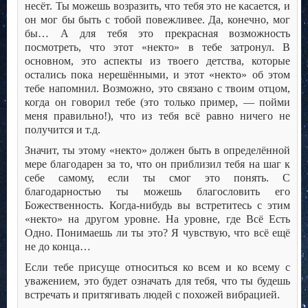
несёт. Ты можешь возразить, что тебя это не касается, и
он мог бы быть с тобой повежливее. Да, конечно, мог
бы… А для тебя это прекрасная возможность
посмотреть, что этот «некто» в тебе затронул. В
основном, это аспекты из твоего детства, которые
остались пока нерешёнными, и этот «некто» об этом
тебе напомнил. Возможно, это связано с твоим отцом,
когда он говорил тебе (это только пример, — пойми
меня правильно!), что из тебя всё равно ничего не
получится и т.д.
Значит, ты этому «некто» должен быть в определённой
мере благодарен за то, что он приблизил тебя на шаг к
себе самому, если ты смог это понять. С
благодарностью ты можешь благословить его
Божественность. Когда-нибудь вы встретитесь с этим
«некто» на другом уровне. На уровне, где Всё Есть
Одно. Понимаешь ли ты это? Я чувствую, что всё ещё
не до конца…
Если тебе присуще относиться ко всем и ко всему с
уважением, это будет означать для тебя, что ты будешь
встречать и притягивать людей с похожей вибрацией.