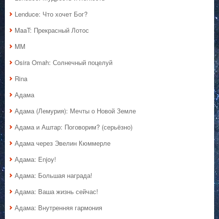
Lenduce: Что хочет Бог?
MaaT: Прекрасный Лотос
MM
Osira Omah: Солнечный поцелуй
Rina
Адама
Адама (Лемурия): Мечты о Новой Земле
Адама и Аштар: Поговорим? (серьёзно)
Адама через Эвелин Кюммерле
Адама: Enjoy!
Адама: Большая награда!
Адама: Ваша жизнь сейчас!
Адама: Внутренняя гармония