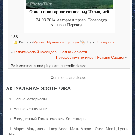
Орион и полярное сияние над Исландией
24.03.2014 Авторы и права: Торвардур
Арнасон Перевод: ...
138
Posted in
Музыка
,
Музыка и медитация
Tags:
Калейдоскоп
«
Галактический Календарь. Волна Лёгкости
Путешествуя по миру. Пустыня Сахара
»
Both comments and pings are currently closed.
Comments are closed.
АКТУАЛЬНАЯ ЭЗОТЕРИКА.
1. Hовые материалы
1. Hовые ченнелинги
1. Ежедневный Галактический Календарь
1. Мария Магдалина, Lady Nada, Мать Мария, Изис, МааТ, Гуань
Инь