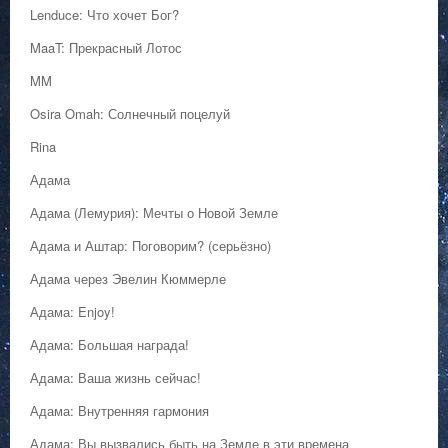
Lenduce: Что хочет Бог?
MaaT: Прекрасный Лотос
MM
Osira Omah: Солнечный поцелуй
Rina
Адама
Адама (Лемурия): Мечты о Новой Земле
Адама и Аштар: Поговорим? (серьёзно)
Адама через Эвелин Кюммерле
Адама: Enjoy!
Адама: Большая награда!
Адама: Ваша жизнь сейчас!
Адама: Внутренняя гармония
Адама: Вы вызвались быть на Земле в эти времена