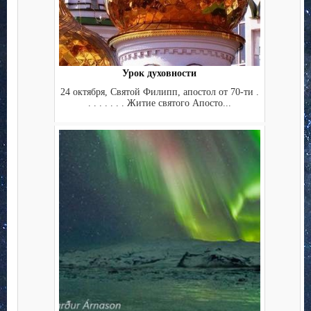
Урок духовности
24 октября, Святой Филипп, апостол от 70-ти .
. . . . . . . Житие святого Апосто...