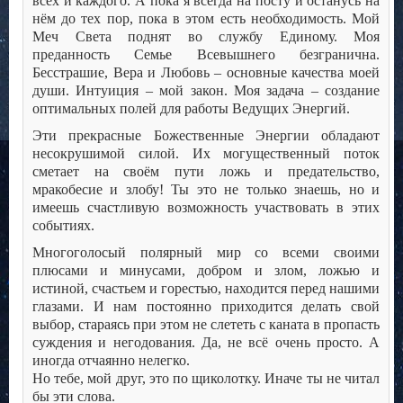
всех и каждого. А пока я всегда на посту и останусь на
нём до тех пор, пока в этом есть необходимость. Мой
Меч Света поднят во службу Единому. Моя
преданность Семье Всевышнего безгранична.
Бесстрашие, Вера и Любовь – основные качества моей
души. Интуиция – мой закон. Моя задача – создание
оптимальных полей для работы Ведущих Энергий.
Эти прекрасные Божественные Энергии обладают
несокрушимой силой. Их могущественный поток
сметает на своём пути ложь и предательство,
мракобесие и злобу! Ты это не только знаешь, но и
имеешь счастливую возможность участвовать в этих
событиях.
Многоголосый полярный мир со всеми своими
плюсами и минусами, добром и злом, ложью и
истиной, счастьем и горестью, находится перед нашими
глазами. И нам постоянно приходится делать свой
выбор, стараясь при этом не слететь с каната в пропасть
суждения и негодования. Да, не всё очень просто. А
иногда отчаянно нелегко.
Но тебе, мой друг, это по щиколотку. Иначе ты не читал
бы эти слова.