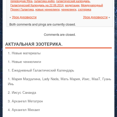
переводчик Rina
,
галактика инфо
,
галактический календарь
,
Галактический Календарь на 22.06.2014
,
медитации
,
Международный
Проект Галактика
,
новые ченнелинги
,
ченнелинги
,
эзотерика
«
Урок духовности
Урок духовности
»
Both comments and pings are currently closed.
Comments are closed.
АКТУАЛЬНАЯ ЭЗОТЕРИКА.
1. Hовые материалы
1. Hовые ченнелинги
1. Ежедневный Галактический Календарь
1. Мария Магдалина, Lady Nada, Мать Мария, Изис, МааТ, Гуань
Инь
2. Иисус Сананда
3. Архангел Метатрон
4. Архангел Михаил