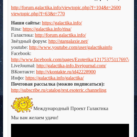
http://forum.galactika.info/viewtopic.php?f=104&t=2600
viewtopic.php?f=63&t=770
Наши сайты:
https://galactika.info/
Rina:
https://galactika.info/rina/
Галактика:
http://forum.galactika.info/
Звёздный форум:
http://stargalaxie.net/
youtube:
http://www.youtube.com/user/galactikainfo
Facebook:
http://www.facebook.com/pages/Ezoterika/121753751176974
LiveJournal:
http://galactika-info.livejournal.com/
ВКонтакте:
http://vkontakte.ru/id42228900
Инфо:
https://galactika.info/galactika/
Почтовая рассылка (можно подписаться):
http://subscribe.ru/catalog/rest.esoteric.channeling
Международный Проект Галактика
Мы вам желаем удачи!