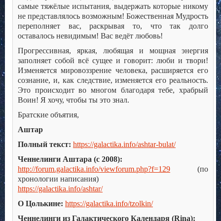
самые тяжёлые испытания, выдержать которые никому
не представлялось возможным! Божественная Мудрость
переполняет вас, раскрывая то, что так долго
оставалось невидимым! Вас ведёт любовь!
Прогрессивная, яркая, любящая и мощная энергия
заполняет собой всё сущее и говорит: люби и твори!
Изменяется мировоззрение человека, расширяется его
сознание, и, как следствие, изменяется его реальность.
Это происходит во многом благодаря тебе, храбрый
Воин! Я хочу, чтобы ты это знал.
Братские объятия,
Аштар
Полный текст:
https://galactika.info/ashtar-bulat/
Ченнелинги Аштара (с 2008):
http://forum.galactika.info/viewforum.php?f=129
(по
хронологии написания)
https://galactika.info/ashtar/
О Цолькине:
https://galactika.info/tzolkin/
Ченнелинги из Галактического Календаря (Rina):