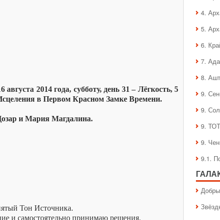
4. Ар
5. Ар
6. Кра
7. Ад
8. Аш
августа 2014 года, субботу, день 31 – Лёгкость, 5
9. Се
 Исцеления в Первом Красном Замке Времени.
9. Со
Цозар и Мария Магдалина.
9. ТО
9. Че
9.1. 
ГАЛА
Добры
Звёзд
пятый Тон Источника.
ние и самостоятельно принимаю решения.