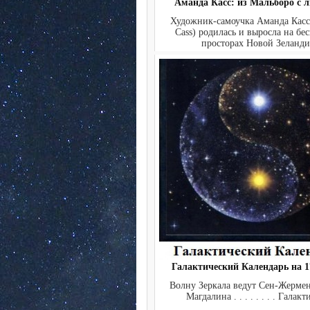
Аманда Касс: из Мальборо с 
Художник-самоучка Аманда Кас
Cass) родилась и выросла на бе
просторах Новой Зеланди.
Галактический Календарь на 17
Волну Зеркала ведут Сен-Жерме
Магдалина . . . . . . . . Галакт