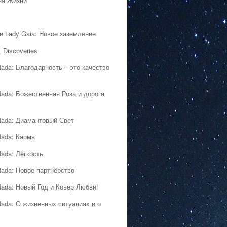
на Жизни
 и Lady Gaia: Новое заземление
 Discoveries
Nada: Благодарность – это качество
Nada: Божественная Роза и дорога
Nada: Диамантовый Свет
Nada: Карма
Nada: Лёгкость
Nada: Новое партнёрство
Nada: Новый Год и Ковёр Любви!
Nada: О жизненных ситуациях и о