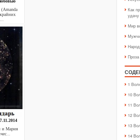
любовью
Как пр
с (Amanda
скрайних
удачу
..
Мир в
Мужчи
Народ
Проза
СОДЕ
1 Вол
10 Во
11 Во
12 Во
.11.2014
13 Во
н и Мария
ичес...
14 Во