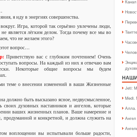
Канал 
ь…
Новос
ния, я иду в энергиях совершенства.
Перев
округ. Игра, которой так серьёзно увлечены люди,
Твитт
 не является лёгким делом. Тогда почему все мы во
аем, что не желаем этого?
Часов
 этот вопрос…
Челов
р:
Приветствую вас с глубоким почтением! Очень
Энцик
поступать вопросы. На каждый из них я отвечаю вам
духов
чески. Некоторые общие вопросы мы будем
ах.
НАШИ
ами теме о внесении изменений в ваши Жизненные
Jeti:
Medi.
а должно быть высказано ясное, недвусмысленное,
ь своих духовных наставников и ангелов, которые
Алла.
енении ваших жизненных планов. Ваше намерение и
, продуманной и конкретной, и должна служить на
Ангел 
Ангел
этом воплощении вы испытывали больше радости,