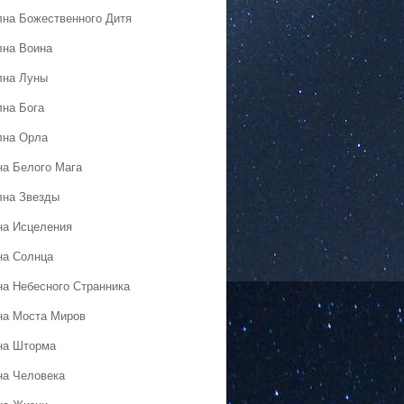
лна Божественного Дитя
лна Воина
лна Луны
лна Бога
лна Орла
на Белого Мага
лна Звезды
на Исцеления
на Солнца
на Небесного Странника
на Моста Миров
на Шторма
на Человека