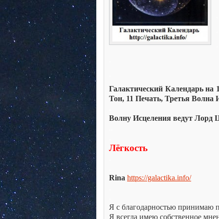
.
.
.
.
.
Галактический Календарь на 16 
Тон, 11 Печать, Третья Волна
.
Волну Исцеления ведут Лорд 
..
.
Лёгкость
.
.
Rina
https://galactika.info/
.
.
Я с благодарностью принимаю 
Я всегда имею собственное мне