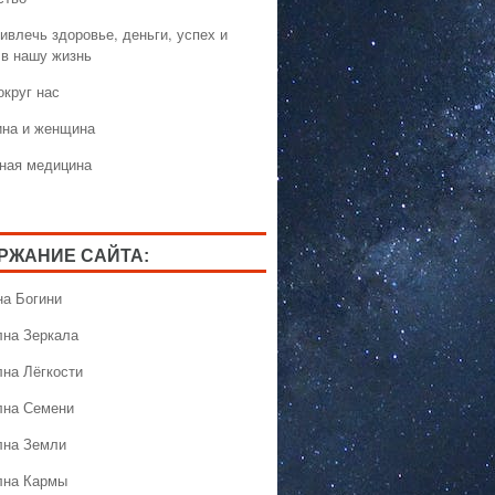
ивлечь здоровье, деньги, успех и
 в нашу жизнь
округ нас
на и женщина
ная медицина
РЖАНИЕ САЙТА:
на Богини
лна Зеркала
лна Лёгкости
лна Семени
лна Земли
лна Кармы