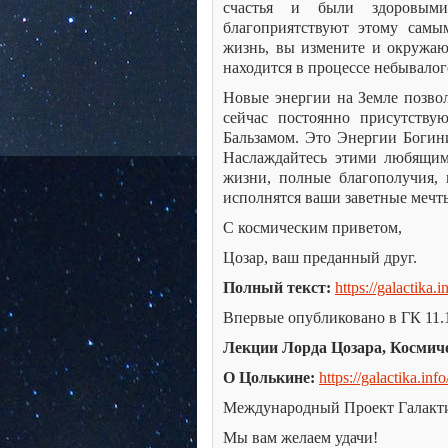
счастья и были здоровыми
благоприятствуют этому самы
жизнь, вы измените и окружаю
находится в процессе небывалог
Новые энергии на Земле позвол
сейчас постоянно присутству
Бальзамом. Это Энергии Богин
Наслаждайтесь этими любящим
жизни, полные благополучия, 
исполнятся ваши заветные мечт
С космическим приветом,
Цозар, ваш преданный друг.
Полный текст:
https://galactika.i
Впервые опубликовано в ГК 11.
Лекции Лорда Цозара, Космиче
О Цолькине:
https://galactika.info
Международный Проект Галакт
Мы вам желаем удачи!