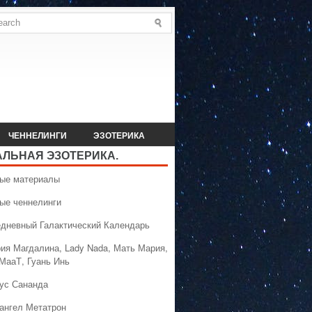
ЧЕННЕЛИНГИ
ЭЗОТЕРИКА
АЛЬНАЯ ЭЗОТЕРИКА.
вые материалы
вые ченнелинги
едневный Галактический Календарь
рия Магдалина, Lady Nada, Мать Мария,
 МааТ, Гуань Инь
сус Сананда
хангел Метатрон