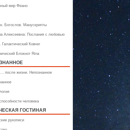
чный мир Феано
н. Богослов. Манускрипты
на Алексеевна: Послания с любовью
. Галактический Ковчег
рический Блокнот Rina
ЗНАННОЕ
… после жизни. Непознанное
нанное
логия
способности человека
ЧЕСКАЯ ГОСТИНАЯ
ские рукописи
ство