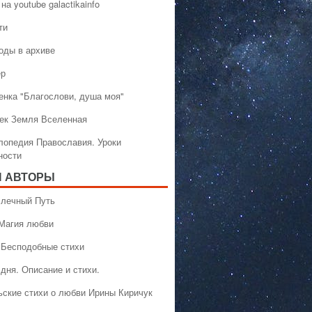
на youtube galactikainfo
ти
оды в архиве
ер
енка "Благослови, душа моя"
ек Земля Вселенная
лопедия Православия. Уроки
ности
 АВТОРЫ
 Млечный Путь
 Магия любви
 Бесподобные стихи
дня. Описание и стихи.
ьские стихи о любви Ирины Киричук