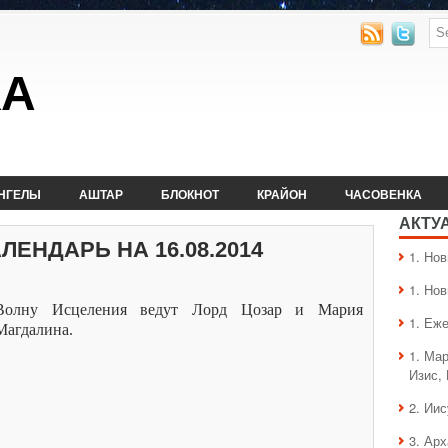
КА
НГЕЛЫ
АШТАР
БЛОКНОТ
КРАЙОН
ЧАСОВЕНКА
АКТУ
ЕНДАРЬ НА 16.08.2014
1. Hо
1. Hо
Волну Исцеления ведут Лорд Цозар и Мария
1. Еж
Магдалина.
1. Ма
Изис,
2. Ии
3. Ар