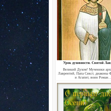
Урок духовности. Святой Лав
Великий Духом! Мученики арх
Лаврентий, Папа Сикст, диаконы 
и Агапит, воин Роман..