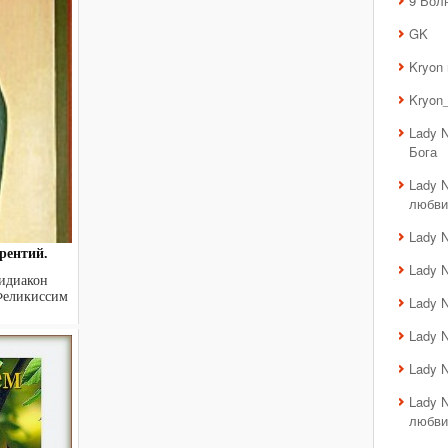
9 Вол
GK
Kryon
Kryon_
Lady 
Бога
Lady 
любви
Lady 
рентий.
Lady 
идиакон
Феликиссим
Lady 
.
Lady 
Lady 
Lady 
любви