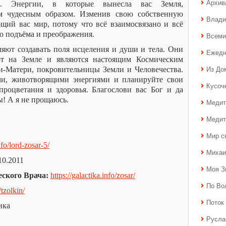
Архив
. Энергии, в которые вынесла вас Земля,
м чудесным образом. Изменив свою собственную
Влади
щий вас мир, потому что всё взаимосвязано и всё
о подъёма и преображения.
Всеми
яют создавать поля исцеления и души и тела. Они
Ежедн
ют на Земле и являются настоящим Космическим
Из До
и-Матери, покровительницы Земли и Человечества.
и, животворящими энергиями и планируйте свои
Кусоч
процветания и здоровья. Благослови вас Бог и да
ы! А я не прощаюсь.
Медит
Медит
Мир с
nfo/lord-zosar-5/
Михаи
10.2011
Моя З
ского Врача:
https://galactika.info/zosar/
По Во
/tzolkin/
Поток 
ика
Русла