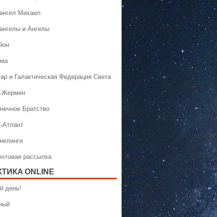
хангел Михаил
хангелы и Ангелы
йон
ама
тар и Галактическая Федерация Света
н-Жермен
лнечное Братство
Т-Атлант
ннелинги
Почтовая рассылка
КТИКA ONLINE
й день!
ный