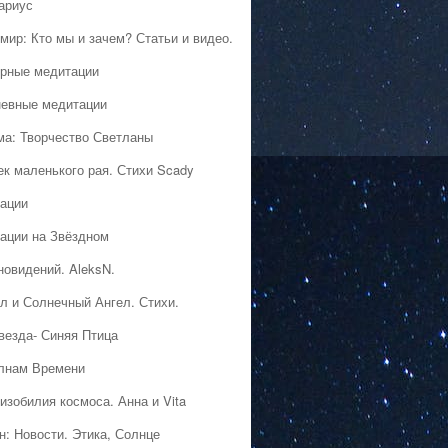
ариус
мир: Кто мы и зачем? Статьи и видео.
рные медитации
евные медитации
ма: Творчество Светланы
ек маленького рая. Стихи Scady
ации
ации на Звёздном
новидений. AleksN.
л и Солнечный Ангел. Стихи.
везда- Синяя Птица
лнам Времени
изобилия космоса. Анна и Vita
н: Новости. Этика, Солнце