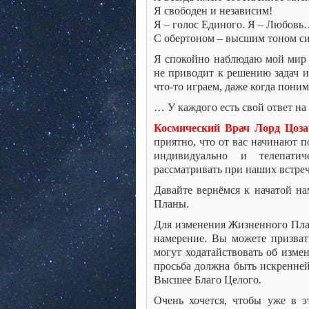
Я свободен и независим!
Я – голос Единого. Я – Любов
С обертоном – высшим тоном сия
Я спокойно наблюдаю мой мир в
не приводит к решению задач и
что-то играем, даже когда поним
… У каждого есть свой ответ на
Космический Врач Лорд Цоза
приятно, что от вас начинают 
индивидуально и телепати
рассматривать при наших встреч
Давайте вернёмся к начатой н
Планы.
Для изменения Жизненного План
намерение. Вы можете призват
могут ходатайствовать об изм
просьба должна быть искренней
Высшее Благо Целого.
Очень хочется, чтобы уже в 