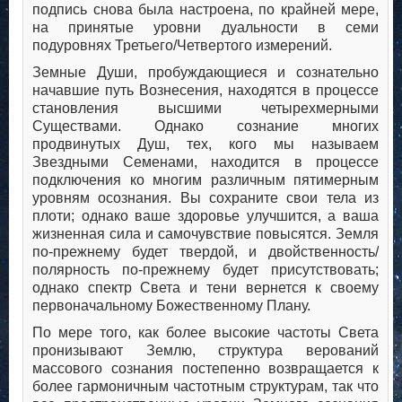
подпись снова была настроена, по крайней мере,
на принятые уровни дуальности в семи
подуровнях Третьего/Четвертого измерений.
Земные Души, пробуждающиеся и сознательно
начавшие путь Вознесения, находятся в процессе
становления высшими четырехмерными
Существами. Однако сознание многих
продвинутых Душ, тех, кого мы называем
Звездными Семенами, находится в процессе
подключения ко многим различным пятимерным
уровням осознания. Вы сохраните свои тела из
плоти; однако ваше здоровье улучшится, а ваша
жизненная сила и самочувствие повысятся. Земля
по-прежнему будет твердой, и двойственность/
полярность по-прежнему будет присутствовать;
однако спектр Света и тени вернется к своему
первоначальному Божественному Плану.
По мере того, как более высокие частоты Света
пронизывают Землю, структура верований
массового сознания постепенно возвращается к
более гармоничным частотным структурам, так что