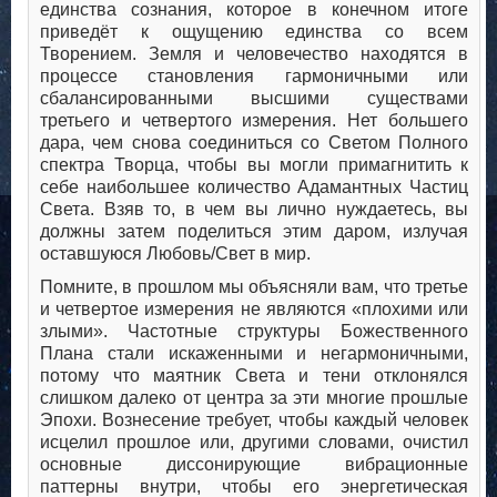
единства сознания, которое в конечном итоге
приведёт к ощущению единства со всем
Творением. Земля и человечество находятся в
процессе становления гармоничными или
сбалансированными высшими существами
третьего и четвертого измерения. Нет большего
дара, чем снова соединиться со Светом Полного
спектра Творца, чтобы вы могли примагнитить к
себе наибольшее количество Адамантных Частиц
Света. Взяв то, в чем вы лично нуждаетесь, вы
должны затем поделиться этим даром, излучая
оставшуюся Любовь/Свет в мир.
Помните, в прошлом мы объясняли вам, что третье
и четвертое измерения не являются «плохими или
злыми». Частотные структуры Божественного
Плана стали искаженными и негармоничными,
потому что маятник Света и тени отклонялся
слишком далеко от центра за эти многие прошлые
Эпохи. Вознесение требует, чтобы каждый человек
исцелил прошлое или, другими словами, очистил
основные диссонирующие вибрационные
паттерны внутри, чтобы его энергетическая