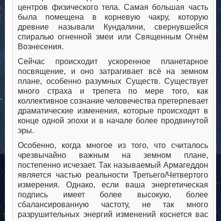
центров физического тела. Самая большая часть
была помещена в корневую чакру, которую
древние называли Кундалини, свернувшейся
спиралью огненной змеи или Священным Огнём
Вознесения.
Сейчас происходит ускоренное планетарное
посвящение, и оно затрагивает всё на земном
плане, особенно разумных Существ. Существует
много страха и трепета по мере того, как
коллективное сознание человечества претерпевает
драматические изменения, которые происходят в
конце одной эпохи и в начале более продвинутой
эры.
Особенно, когда многое из того, что считалось
чрезвычайно важным на земном плане,
постепенно исчезает. Так называемый Армагеддон
является частью реальности Третьего/Четвертого
измерения. Однако, если ваша энергетическая
подпись имеет более высокую, более
сбалансированную частоту, не так много
разрушительных энергий изменений коснется вас