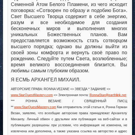
Семенной Атом Белого Пламени, из чего исходит
поговорка: «Сотворен по образу и подобию Бога».
Свет Высшего Творца содержит в себе энергию,
разум и все необходимое для создания
бесконечных миров и выполнения многих
уникальных Божественных планов. Вам
предоставляется возможность стать сотворцом
высшего порядка; однако вы должны выйти из
своей зоны комфорта и вернуть своё право по
рождению. Следуйте путем Света, возлюбленные;
время великого воссоединения близится. Вы
любимы самым глубоким образом.
Я ЕСМЬ АРХАНГЕЛ МИХАИЛ.
АВТОРСКИЕ ПРАВА: RONNA VEZANE <> ЗВЕЗДА * ЗАДАНИЕ <>
www.StarQuestMastery.com
<> Электронная почта:
RonnaStar@earthlink.net
*** РОННА ВЕЗАНЕ / СВЯЩЕННЫЙ ПИСЦ
**
www.StarQuestMastery.com
Как отправитель этой статьи я, Ронна Герман
Везан, заявляю, что всеобщие авторские права принадлежат Архангелу
Михаилу. Личный обмен с друзьями или публикация на веб-сайтах и в
публикациях разрешены при условии, что информация не изменена, не
извлечена или дополнена, а также указана ссылка на авторство и адрес