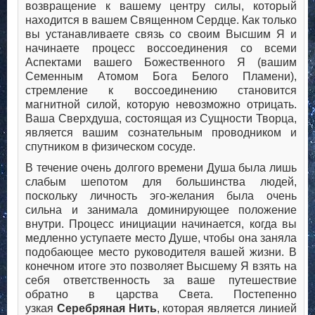
возвращение к вашему центру силы, который
находится в вашем Священном Сердце. Как только
вы устанавливаете связь со своим Высшим Я и
начинаете процесс воссоединения со всеми
Аспектами вашего Божественного Я (вашим
Семенным Атомом Бога Белого Пламени),
стремление к воссоединению становится
магнитной силой, которую невозможно отрицать.
Ваша Сверхдуша, состоящая из Сущности Творца,
является вашим сознательным проводником и
спутником в физическом сосуде.
В течение очень долгого времени Душа была лишь
слабым шепотом для большинства людей,
поскольку личность эго-желания была очень
сильна и занимала доминирующее положение
внутри. Процесс инициации начинается, когда вы
медленно уступаете место Душе, чтобы она заняла
подобающее место руководителя вашей жизни. В
конечном итоге это позволяет Высшему Я взять на
себя ответственность за ваше путешествие
обратно в царства Света. Постепенно
узкая
Серебряная Нить
, которая является линией