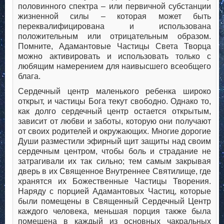
половинного спектра – или первичной субстанции
жизненной силы – которая может быть
переквалифицирована и использована
положительным или отрицательным образом.
Помните, Адамантовые Частицы Света Творца
можно активировать и использовать только с
любящим намерением для наивысшего всеобщего
блага.
Сердечный центр маленького ребенка широко
открыт, и частицы Бога текут свободно. Однако то,
как долго сердечный центр остается открытым,
зависит от любви и заботы, которую они получают
от своих родителей и окружающих. Многие дорогие
Души разместили эфирный щит защиты над своим
сердечным центром, чтобы боль и страдание не
затрагивали их так сильно; тем самым закрывая
дверь в их Священное Внутреннее Святилище, где
хранятся их Божественные Частицы Творения.
Наряду с порцией Адамантовых Частиц, которые
были помещены в Священный Сердечный Центр
каждого человека, меньшая порция также была
помещена в каждый из основных чакральных