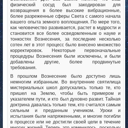
физический сосуд был закодирован для
возвращения в более высокие вибрационные,
более разреженные сферы Света с самого начала
вашего опыта земного воплощения. По мере того,
как человечество развивается, растет в мудрости и
становится все более осведомленным о науке и
тонкостях Вознесения, за последние несколько
сотен лет в этот процесс было внесено множество
корректировок. Некоторые первоначальные
процедуры Вознесения были исключены, и были
добавлены другие, более продвинутые
требования.
В прошлом Вознесение было доступно лишь
немногим избранным. Во внутренние святилища
мистериальных школ допускались только те, кто
пришел на Землю, чтобы быть примером и
указателем пути, и кто был духовно развит. Тайная
доктрина давалась только тем, кто считался самым
сильным и преданным учеником. Уроки и
испытания были напряженными, и многие погибли
в процессе или не достигли своей цели в течение
многих жизней. Теперь это изменилось, поскольку