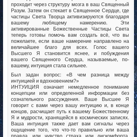
проходит через структуру мозга в ваш Священный
Разум. Затем он стекает в Священное Сердце, где
частицы Света Творца активизируются благодаря
вашему любящему намерению. Эти
активированные Божественные Частицы Света
теперь готовы помочь вам создать всё, что вы
пожелаете, если ваше намерение направлено на
величайшее благо для всех. Голос вашего
Высшего Я становится яснее, и побуждения
вашего Священного Сердца, называемые, по-
вашему, интуиция стала сильнее.
Был задан вопрос: «В чем разница между
интуицией и вдохновением?»
ИНТУИЦИЯ означает немедленное понимание
концепции или определенной информации без
сознательного рассуждения. Ваше Высшее Я
говорит с вами через вашу интуицию и, в конце
концов, расчищает путь к вашему Божественному
Я и мудрости, хранящейся в космических записях.
Ваша интуиция также дает вам сигналы через
ощущение того, что что-то правильно или ваша
правда, или чувство страха или дискомфорта,