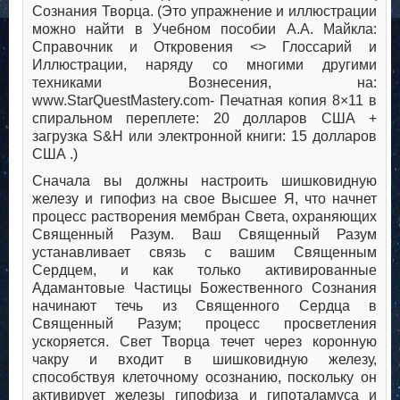
Сознания Творца. (Это упражнение и иллюстрации
можно найти в Учебном пособии А.А. Майкла:
Справочник и Откровения <> Глоссарий и
Иллюстрации, наряду со многими другими
техниками Вознесения, на:
www.StarQuestMastery.com- Печатная копия 8×11 в
спиральном переплете: 20 долларов США +
загрузка S&H или электронной книги: 15 долларов
США .)
Сначала вы должны настроить шишковидную
железу и гипофиз на свое Высшее Я, что начнет
процесс растворения мембран Света, охраняющих
Священный Разум. Ваш Священный Разум
устанавливает связь с вашим Священным
Сердцем, и как только активированные
Адамантовые Частицы Божественного Сознания
начинают течь из Священного Сердца в
Священный Разум; процесс просветления
ускоряется. Свет Творца течет через коронную
чакру и входит в шишковидную железу,
способствуя клеточному осознанию, поскольку он
активирует железы гипофиза и гипоталамуса и