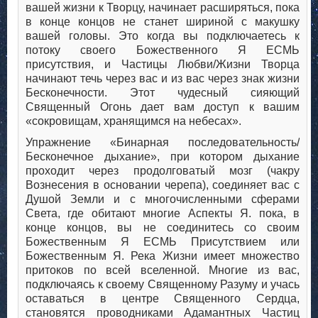
вашей жизни к Творцу, начинает расширяться, пока
в конце концов не станет шириной с макушку
вашей головы. Это когда вы подключаетесь к
потоку своего Божественного Я ЕСМЬ
присутствия, и Частицы Любви/Жизни Творца
начинают течь через вас и из вас через знак жизни
Бесконечности. Этот чудесный сияющий
Священный Огонь дает вам доступ к вашим
«сокровищам, хранящимся на небесах».
Упражнение «Бинарная последовательность/
Бесконечное дыхание», при котором дыхание
проходит через продолговатый мозг (чакру
Вознесения в основании черепа), соединяет вас с
Душой Земли и с многочисленными сферами
Света, где обитают многие Аспекты Я. пока, в
конце концов, вы не соединитесь со своим
Божественным Я ЕСМЬ Присутствием или
Божественным Я. Река Жизни имеет множество
притоков по всей вселенной. Многие из вас,
подключаясь к своему Священному Разуму и учась
оставаться в центре Священного Сердца,
становятся проводниками Адамантных Частиц