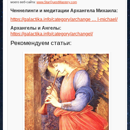
моего веб-сайта:
www.StarQuestMastery.com
Ченнелинги и медитации Архангела Михаила:
https://galactika.info/category/archange … l-michael/
Архангелы и Ангелы:
https://galactika.info/category/archangel/
Рекомендуем статьи: