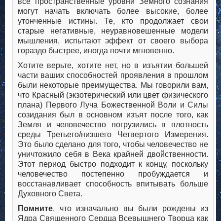
все пространственные уровни Земного сознания
могут начать включать более высокие, более
утонченные истины. Те, кто продолжает свои
старые негативные, неуравновешенные модели
мышления, испытают эффект от своего выбора
гораздо быстрее, иногда почти мгновенно.
Хотите верьте, хотите нет, но в изъятии большей
части ваших способностей проявления в прошлом
были некоторые преимущества. Мы говорили вам,
что Красный (экзотерический или цвет физического
плана) Первого Луча Божественной Воли и Силы
созидания был в основном изъят после того, как
Земля и человечество погрузились в плотность
среды Третьего/низшего Четвертого Измерения.
Это было сделано для того, чтобы человечество не
уничтожило себя в Века крайней двойственности.
Этот период быстро подходит к концу, поскольку
человечество постепенно пробуждается и
восстанавливает способность впитывать больше
Духовного Света.
Помните
, что изначально вы были рождены из
Ядра Священного Сердца Всевышнего Творца как