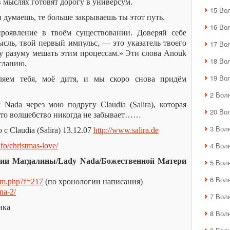
 мыслях готовят дорогу в универсум.
15 Во
 думаешь, те больше закрываешь ты этот путь.
16 Во
проявление в твоём существовании. Доверяй себе
мысль, твой первый импульс, — это указатель твоего
17 Во
у разуму мешать этим процессам.» Эти слова Anouk
18 Во
осланию.
19 Во
яем тебя, моё дитя, и мы скоро снова придём
2 Вол
ada через мою подругу Claudia (Salira), которая
20 Во
 это волшебство никогда не забывает……
3 Вол
с Claudia (Salira) 13.12.07
http://www.salira.de
4 Вол
nfo/christmas-love/
ии Магдалины/Lady Nada/Божественной Матери
5 Вол
6 Вол
rum.php?f=217
(по хронологии написания)
na-2/
7 Вол
ика
8 Вол