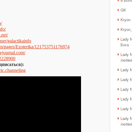
9 Вол
GK
Kryon
o/
nfo/
Kryon_
.net/
Lady 
er/galactikainfo
Бога
om/pages/Ezoterika/121753751176974
ivejournal.com/
Lady 
42228900
любви
дписаться):
Lady 
eric.channeling
Lady 
Lady 
Lady 
Lady 
Lady 
любви