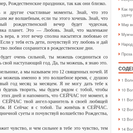
мер, Рождественские праздники, так как они близко.
Как пр
 и другие счастливые моменты. Знай, что это
удачу
ким же волшебным, если ты этого хочешь. Знай, что
й рождественский вечер будет чудесная,
Мир в
овка планет. Это — Любовь. Знай, что маленькие
Мужчи
сь вера, в этот вечер сполна насытятся любовью от
Если у тебя есть дети, почувствуй эту любовь и дай
Народ
ство любви сохранится в рождественские дни.
Проза
 будет очень сильной, ты можешь соединиться со
 свой наступающий год. Да, ты можешь, я знаю это.
СОДЕ
чельнике, а мы называем это 12 священных ночей. И
ты можешь именно в это волшебное время, с душою
1 Вол
вый год месяц за месяцем. Я не могу дать тебе к
ы будешь творить, мы будем рядом с тобой, чтобы
10 Во
м этих дней и напомнить, что СЕЙЧАС тот момент, в
11 Во
 СЕЙЧАС твой ангел-хранитель в своей любящей
тебя. И Сейчас я с тобой. Ты живёшь в СЕЙЧАС.
12 Во
здничной суеты и почувствуй волшебство Рождества,
13 Во
ит чувство, и чем сильнее в тебе это чувство, тем
14 Во