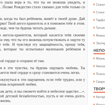
что ушла вера в то, что ты не можешь увидеть, и
Сказо
 Позже Рождество стало связано для тебя только со
Стихи
, когда ты был ребёнком, живёт в твоей душе. Дай
Тарфо
ярко! Твой ангел-хранитель и я поможем тебе в этом.
Татья
жде, чем ты будешь читать дальше.
 ангела-хранителя, который касается тебя своими
Феано
и ему, что ты его можешь почувствовать и ощути ту
Эзоте
 тебе. И чувствуя эту защищённость, прошу тебя,
а, которые ты испытывал маленьким ребёнком в
НЕПО
Жизнь
оё сердце и сохрани её там.
Непоз
ся в эти чувства, ты будешь ощущать любовь. Ты
ается твоё сердце и сразу становится очень легко.
Психо
окунуться в эти ощущения, если тебе трудно, или у
Сверх
очешь искренней любви.
ТВОР
как дети, и вы сможете войти в небесное царство…».
той детской беззаботностью, пусть и не очень долго,
Автор
 жизнь.
Искус