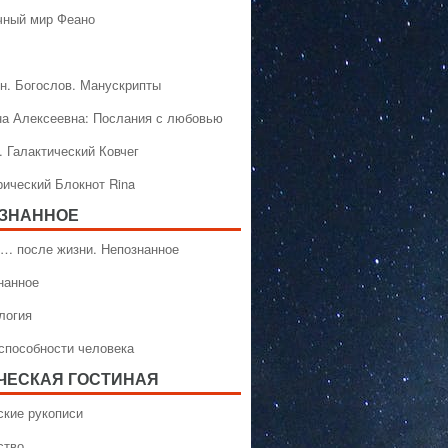
чный мир Феано
н. Богослов. Манускрипты
на Алексеевна: Послания с любовью
. Галактический Ковчег
рический Блокнот Rina
ЗНАННОЕ
… после жизни. Непознанное
нанное
логия
способности человека
ЧЕСКАЯ ГОСТИНАЯ
ские рукописи
ство