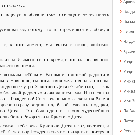
Архив
 эти слова…
Влади
 поцелуй в область твоего сердца и через твоего
.
Всеми
усиливаться, потому что ты стремишься к любви, и
Ежедн
Из До
ас, в этот момент, мы рядом с тобой, любимое
Кусоч
литвы. И именно в это время, в это благословенное
Медит
 кое-что вспомнил.
Медит
маленьким ребёнком. Вспомни о детской радости в
ков. Наверное, ты писал свои желания на записочке
Мир с
 следующее утро Христово Дитя её забирало, — как
Михаи
ло большой радостью и ожиданием чуда. И ты считал
ло – Рождество! Свет, очень много света на ёлке и
Моя З
 двери и сразу видишь под ёлкой чудесные подарки,
По Во
тово Дитя… Это был один из твоих чудеснейших
 волшебство Рождества и Христово Дитя.
Поток 
о сказал тебе, что Христово Дитя не существует, а
Русла
ей. С тех пор Рождественские праздники потеряли