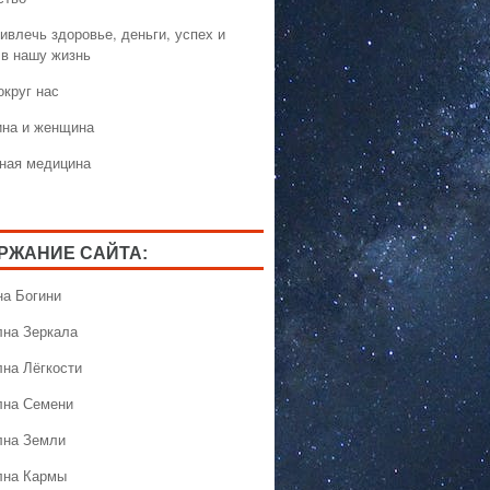
ивлечь здоровье, деньги, успех и
 в нашу жизнь
округ нас
на и женщина
ная медицина
РЖАНИЕ САЙТА:
на Богини
лна Зеркала
лна Лёгкости
лна Семени
лна Земли
лна Кармы