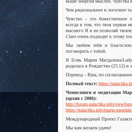
выше энергия мыслей. Чувства в
Чем рациональнее и логичнее ты
Чувство – это божественное 
всегда в том, что твоя первая 
высшего Я и не позволяй твоем
Claes очень подходят к этому п
Мы любим тебя и благословл
поговорить с тобой.
Я Есмь Мария Магдалина/Lady N
родилась в Рождество (25.12) и
Перевод – Rina, по согласованию 
Полный текст:
https://galactika.i
Ченнелинги и медитации Мар
(архив с 2006):
http://forum.galactika.info/viewfo
https://galactika.info/maria-magdale
Международный Проект Галакт
Мы вам желаем удачи!