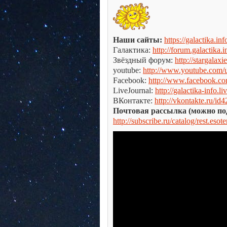
Наши сайты:
https://galactika.inf
Галактика:
http://forum.galactika.i
Звёздный форум:
http://stargalaxie
youtube:
http://www.youtube.com/us
Facebook:
http://www.facebook.c
LiveJournal:
http://galactika-info.l
ВКонтакте:
http://vkontakte.ru/id
Почтовая рассылка (можно по
http://subscribe.ru/catalog/rest.esot