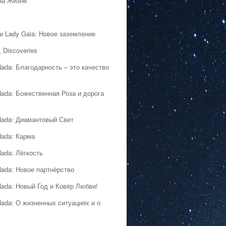
на Жизни
 и Lady Gaia: Новое заземление
 Discoveries
Nada: Благодарность – это качество
Nada: Божественная Роза и дорога
Nada: Диамантовый Свет
Nada: Карма
Nada: Лёгкость
Nada: Новое партнёрство
Nada: Новый Год и Ковёр Любви!
Nada: О жизненных ситуациях и о