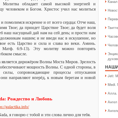
Канал 
. Молитва обладает самой высокой энергией и
ду человеком и Богом. Христос учил нас молиться
Новос
Перев
и помолимся искренне и от всего сердца: Отче наш,
Твитт
имя Твое; да приидет Царствие Твое; да будет воля
хлеб наш насущный дай нам на сей день; и прости нам
Часов
должникам нашим; и не введи нас в искушение, но
вое есть Царство и сила и слава во веки. Аминь.
Челов
, Матф. 6:9-13). Эту молитву можно повторять
Энцик
убоком смысле.
духов
 является дирижёром Волны Моста Миров. Зрелость
 обеспечивают мощность Волны. С одной стороны, в
НАШИ
 силы, сопровождающие процессы отпускания
Jeti:
 они направляют вперёд, к новым берегам и новой
Medi.
Алла.
da: Рождество и Любовь
Ангел 
ps://galactika.info/
Ангел
da, я говорю с тобой и эти слова лично для тебя.