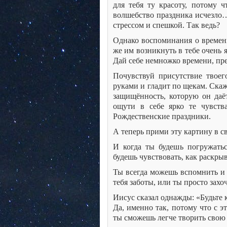
для тебя ту красоту, потому 
волшебство праздника исчезло…
стрессом и спешкой. Так ведь?
Однако воспоминания о времени
же им возникнуть в тебе очень 
Дай себе немножко времени, пре
Почувствуй присутствие твоего
руками и гладит по щекам. Скаж
защищённость, которую он даёт
ощути в себе ярко те чувств
Рождественские праздники.
А теперь прими эту картину в св
И когда ты будешь погружать
будешь чувствовать, как раскрыв
Ты всегда можешь вспомнить и 
тебя заботы, или ты просто зах
Иисус сказал однажды: «Будьте 
Да, именно так, потому что с э
ты сможешь легче творить свою