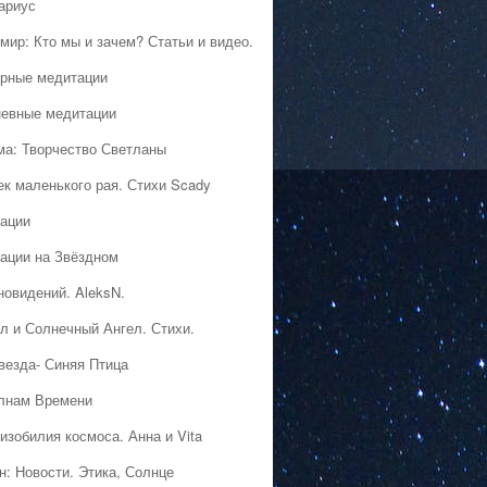
ариус
мир: Кто мы и зачем? Статьи и видео.
рные медитации
евные медитации
ма: Творчество Светланы
ек маленького рая. Стихи Scady
ации
ации на Звёздном
новидений. AleksN.
л и Солнечный Ангел. Стихи.
везда- Синяя Птица
лнам Времени
изобилия космоса. Анна и Vita
н: Новости. Этика, Солнце