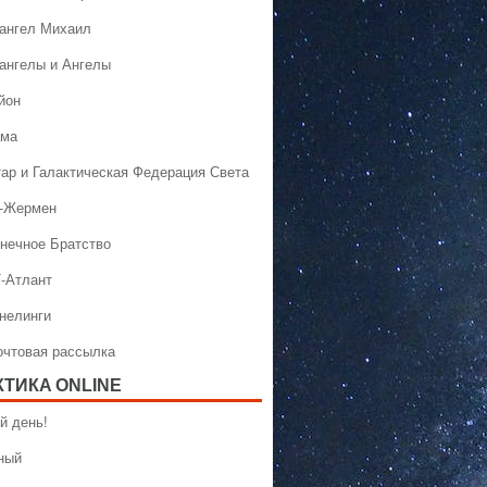
хангел Михаил
хангелы и Ангелы
йон
ама
тар и Галактическая Федерация Света
н-Жермен
лнечное Братство
Т-Атлант
ннелинги
Почтовая рассылка
КТИКA ONLINE
й день!
ный