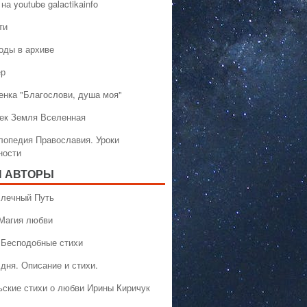
на youtube galactikainfo
ти
оды в архиве
ер
енка "Благослови, душа моя"
ек Земля Вселенная
лопедия Православия. Уроки
ности
 АВТОРЫ
 Млечный Путь
 Магия любви
 Бесподобные стихи
дня. Описание и стихи.
ьские стихи о любви Ирины Киричук