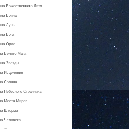
лна Божественного Дитя
лна Воина
лна Луны
лна Бога
лна Орла
на Белого Мага
лна Звезды
на Исцеления
на Солнца
на Небесного Странника
на Моста Миров
на Шторма
на Человека