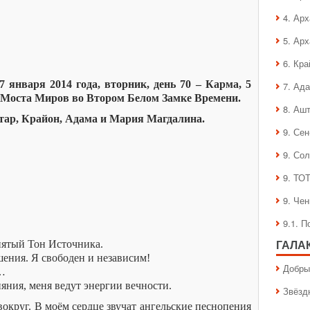
4. Ар
5. Ар
6. Кра
 января 2014 года, вторник, день 70 – Карма, 5
7. Ад
а Моста Миров во Втором Белом Замке Времени.
8. Аш
ар, Крайон, Адама и Мария Магдалина.
9. Се
9. Со
9. ТО
9. Че
9.1. 
пятый Тон Источника.
ГАЛА
ения. Я свободен и независим!
Добры
ь…
яния, меня ведут энергии вечности.
Звёзд
округ. В моём сердце звучат ангельские песнопения