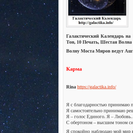
Галактический Календарь на 7
Тон, 10 Печать, Шестая Волн
Волну Моста Миров ведут Ашт
Карма
Rina
https://galactika.info/
Я с благодарностью принимаю 
Я самостоятельно принимаю реш
Я – голос Единого. Я – Любов
С обертоном – высшим тоном си
Я спокойно наблюдаю мой мир в