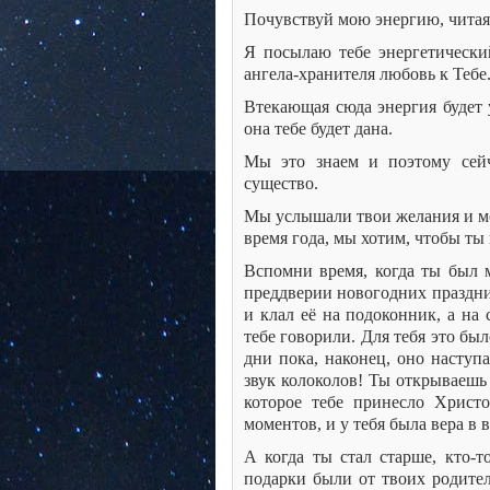
Почувствуй мою энергию, читая
Я посылаю тебе энергетический
ангела-хранителя любовь к Тебе
Втекающая сюда энергия будет 
она тебе будет дана.
Мы это знаем и поэтому сейч
существо.
Мы услышали твои желания и мо
время года, мы хотим, чтобы ты
Вспомни время, когда ты был 
преддверии новогодних праздни
и клал её на подоконник, а на
тебе говорили. Для тебя это бы
дни пока, наконец, оно наступа
звук колоколов! Ты открываешь
которое тебе принесло Хрис
моментов, и у тебя была вера в
А когда ты стал старше, кто-т
подарки были от твоих родител