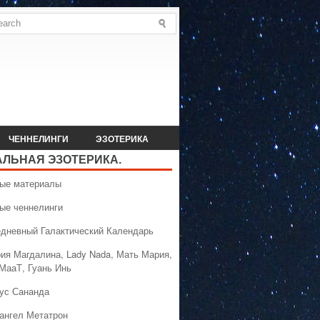
ЧЕННЕЛИНГИ
ЭЗОТЕРИКА
АЛЬНАЯ ЭЗОТЕРИКА.
вые материалы
вые ченнелинги
едневный Галактический Календарь
рия Магдалина, Lady Nada, Мать Мария,
 МааТ, Гуань Инь
сус Сананда
хангел Метатрон