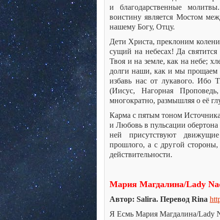
и благодарственные молитвы
воистину является Мостом меж
нашему Богу, Отцу.
Дети Христа, преклоним колени 
сущий на небесах! Да святится 
Твоя и на земле, как на небе; 
долги наши, как и мы прощаем 
избавь нас от лукавого. Ибо Т
(Иисус, Нагорная Проповедь
многократно, размышляя о её гл
Карма с пятым тоном Источника
и Любовь в пульсации обертона
ней присутствуют движущие
прошлого, а с другой стороны,
действительности.
Мария Магдалина/Lady Na
Автор: Salira. Перевод Rina
htt
Я Есмь Мария Магдалина/Lady Na