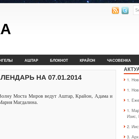
КА
НГЕЛЫ
АШТАР
БЛОКНОТ
КРАЙОН
ЧАСОВЕНКА
АКТУ
ЕНДАРЬ НА 07.01.2014
1. Hо
1. Hо
Волну Моста Миров ведут Аштар, Крайон, Адама и
1. Еж
Мария Магдалина.
1. Ма
Изис,
2. Ии
3. Ар