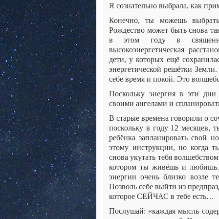
Я сознательно выбрала, как при
Конечно, ты можешь выбрать
Рождество может быть снова та
в этом году в священны
высокоэнергетическая расстан
дети, у которых ещё сохранила
энергетической решётки Земли. 
себе время и покой. Это волшеб
Поскольку энергия в эти дни
своими ангелами и спланировать
В старые времена говорили о со
поскольку в году 12 месяцев, 
ребёнка запланировать свой но
этому инструкции, но когда т
снова укутать тебя волшебство
котором ты живёшь и любишь.
энергии очень близко возле 
Позволь себе выйти из предпра
которое СЕЙЧАС в тебе есть…
Послушай: «каждая мысль содерж