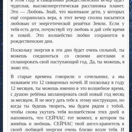
чудесная, высокоэнергетическая расстановка планет.
Это — Любовь. Знай, что маленькие дети, у которых
ещё сохранилась вера, в этот вечер сполна насытятся
любовью от энергетической решётки Земли. Если у
тебя есть дети, почувствуй эту любовь и дай себе время
и покой. Это волшебство любви сохранится в
рождественские дни.
Поскольку энергия в эти дни будет очень сильной, ты
можешь соединиться со своими ангелами и
спланировать свой наступающий год. Да, ты можешь, я
знаю это.
В старые времена говорили о сочельнике, а мы
называем это 12 священных ночей. И поскольку в году
12 месяцев, ты можешь именно в это волшебное время,
с душою ребёнка запланировать свой новый год месяц
за месяцем. Я не могу дать тебе к этому инструкции, но
когда ты будешь творить, мы будем рядом с тобой,
чтобы снова укутать тебя волшебством этих дней и
напомнить, что СЕЙЧАС тот момент, в котором ты
живёшь и любишь. СЕЙЧАС твой ангел-хранитель в
своей любящей энергии очень близко возле тебя. И