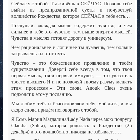
Сейчас я с тобой. Ты живёшь в СЕЙЧАС. Позволь себе
выйти из предпраздничной суеты и почувствуй
волшебство Рождества, которое СЕЙЧАС в тебе есть…
Послушай: «каждая мысль содержит чувство, и чем
сильнее в тебе это чувство, тем выше энергия мыслей.
Чувства в мыслях готовят дорогу в универсум.
Чем рациональнее и логичнее ты думаешь, тем больше
закрываешь ты этот путь.
Чувство – это божественное проявление в твоём
существовании. Доверяй себе всегда в том, что твоя
первая мысль, твой первый импульс, — это указатель
твоего высшего Я и не позволяй твоему разуму мешать
этим процессам.» Эти слова Anouk Claes очень
подходят к этому посланию.
Мы любим тебя и благословляем тебя, моё дитя, и мы
скоро снова придём поговорить с тобой.
Я Есмь Мария Магдалина/Lady Nada через мою подругу
Claudia (Salira), которая родилась в Рождество (25
декабря) и это волшебство никогда не забывает……