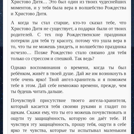
Христово Дитя… Это был один из твоих чудеснейших
моментов, и у тебя была вера в волшебство Рождества
и Христово Дитя.
А когда ты стал старше, кто-то сказал тебе, что
Христово Дитя не существует, а подарки были от твоих
родителей. С тех пор Рождественские праздники
потеряли для тебя ту красоту, потому что ушла вера в
то, что ты не можешь увидеть, и волшебство праздника
исчезло… Позже Рождество стало связано для тебя
только со стрессом и спешкой. Так ведь?
Однако воспоминания о времени, когда ты был
ребёнком, живёт в твоей душе. Дай же им возникнуть в
тебе очень ярко! Твой ангел-хранитель и я поможем
тебе в этом. Дай себе немножко времени, прежде, чем
ты будешь читать дальше.
Почувствуй присутствие твоего ангела-хранителя,
который касается тебя своими руками и гладит по
щекам. Скажи ему, что ты его можешь почувствовать и
ощути ту защищённость, которую он даёт тебе. И
чувствуя эту защищённость, прошу тебя, ощути в себе
ярко те чувства, которые ты испытывал маленьким