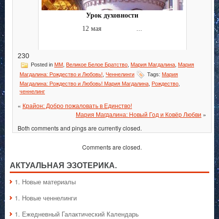
Урок духовности
12 мая ...
230
Posted in
MM
,
Великое Белое Братство
,
Мария Магдалина
,
Мария
Магдалина: Рождество и Любовь!
,
Ченнелинги
Tags:
Мария
Магдалина: Рождество и Любовь! Мария Магдалина
,
Рождество
,
ченнелинг
«
Крайон: Добро пожаловать в Единство!
Мария Магдалина: Новый Год и Ковёр Любви
»
Both comments and pings are currently closed.
Comments are closed.
АКТУАЛЬНАЯ ЭЗОТЕРИКА.
1. Hовые материалы
1. Hовые ченнелинги
1. Ежедневный Галактический Календарь