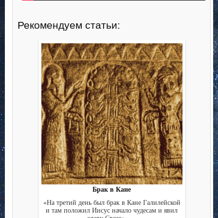
Рекомендуем статьи:
Брак в Кане
«На третий день был брак в Кане Галилейской
и там положил Иисус начало чудесам и явил