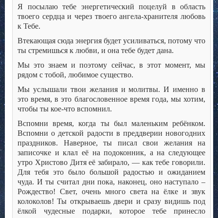
Я посылаю тебе энергетический поцелуй в область
твоего сердца и через твоего ангела-хранителя любовь
к Тебе.
Втекающая сюда энергия будет усиливаться, потому что
ты стремишься к любви, и она тебе будет дана.
Мы это знаем и поэтому сейчас, в этот момент, мы
рядом с тобой, любимое существо.
Мы услышали твои желания и молитвы. И именно в
это время, в это благословенное время года, мы хотим,
чтобы ты кое-что вспомнил.
Вспомни время, когда ты был маленьким ребёнком.
Вспомни о детской радости в преддверии новогодних
праздников. Наверное, ты писал свои желания на
записочке и клал её на подоконник, а на следующее
утро Христово Дитя её забирало, — как тебе говорили.
Для тебя это было большой радостью и ожиданием
чуда. И ты считал дни пока, наконец, оно наступало –
Рождество! Свет, очень много света на ёлке и звук
колоколов! Ты открываешь двери и сразу видишь под
ёлкой чудесные подарки, которое тебе принесло