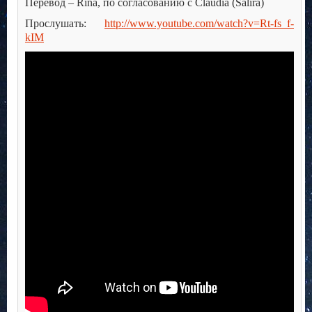
Перевод – Rina, по согласованию с Claudia (Salira)
Прослушать:
http://www.youtube.com/watch?v=Rt-fs_f-
kIM