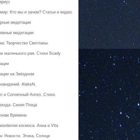
ариус
мир: Кто мы и зачем? Статьи и видео.
рные медитации
евные медитации
ма: Творчество Светланы
ек маленького рая. Стихи Scady
ации
ации на Звёздном
новидений. AleksN.
л и Солнечный Ангел. Стихи.
везда- Синяя Птица
лнам Времени
изобилия космоса. Анна и Vita
н: Новости. Этика, Солнце