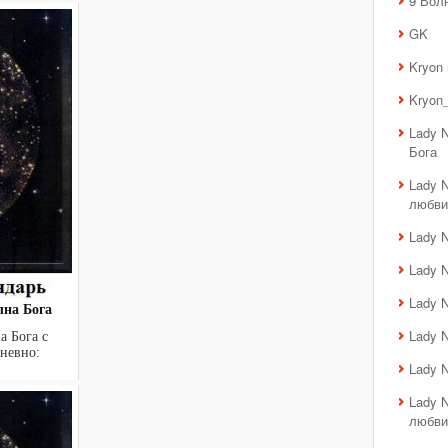
9 Вол
GK
Kryon
Kryon_
Lady 
Бога
Lady 
любви
Lady 
Lady 
Lady 
лна Бога
Lady 
а Бога с
невно:
Lady 
.
Lady 
любви