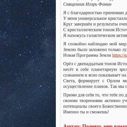
Священник Игорь Фомин
Я с благодарностью принимаю 
У меня универсальное кристалли
Круг завершён и результаты оче
С кристаллическим тоном Источ
Я нахожусь галактическом актив
Я спокойно наблюдаю мой мир в
Землю было заложено только лу
Новая Программа Земли
https://
Орёл с двенадцатым тоном Исто
несёт в себе планетарную зрел
сознанием и ясно показывает н
Света, формирует с Орлом ме
осуществление планов. Так мы 
Прими для себя то, что тебе по
своими творениями активно уча
потенциалы своего Божественно
Именно ты и сможешь!
.
Аштар: Поднять мир взма