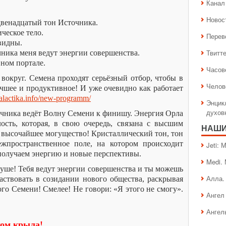
Канал 
Новос
двенадцатый тон Источника.
ческое тело.
Перев
видны.
Твитт
ника меня ведут энергии совершенства.
ном портале.
Часов
округ. Семена проходят серьёзный отбор, чтобы в
Челов
чшее и продуктивное! И уже очевидно как работает
galactika.info/new-programm/
Энцик
духов
чника ведёт Волну Семени к финишу. Энергия Орла
ость, которая, в свою очередь, связана с высшим
НАШИ
а высочайшее могущество! Кристаллический тон, тон
жпространственное поле, на котором происходит
Jeti:
получаем энергию и новые перспективы.
Medi.
 душе! Тебя ведут энергии совершенства и ты можешь
Алла.
ствовать в созидании нового общества, раскрывая
го Семени! Смелее! Не говори: «Я этого не смогу».
Ангел 
Ангел
хом крыла!