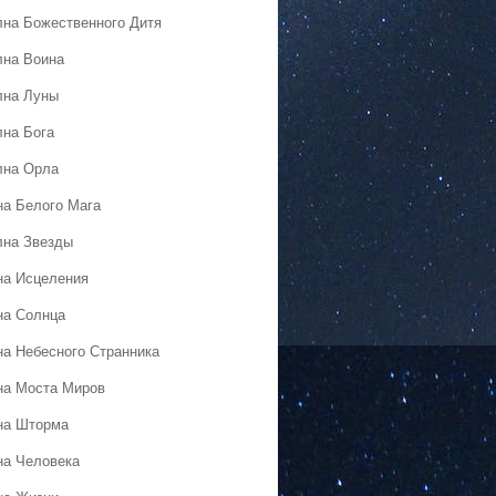
лна Божественного Дитя
лна Воина
лна Луны
лна Бога
лна Орла
на Белого Мага
лна Звезды
на Исцеления
на Солнца
на Небесного Странника
на Моста Миров
на Шторма
на Человека