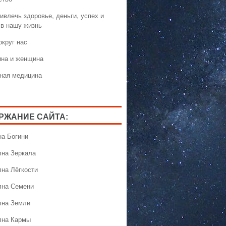
ивлечь здоровье, деньги, успех и
 в нашу жизнь
округ нас
на и женщина
ная медицина
РЖАНИЕ САЙТА:
на Богини
лна Зеркала
лна Лёгкости
лна Семени
лна Земли
лна Кармы