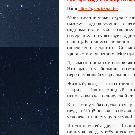
Rina
https://galactika.info/
Моё сознание может изучать мн
нахожусь одновременно в нес
поднимается и моё сознание.
измерение, а существует одн
границ. В процессе эволюции в
определённые частоты. Сознан
уровням и измерениям. Мне нра
Да, именно опыты и составляют
Это даст им большие возмож
переплетающейся с реальностью 
Жизнь бурлит, — и это отлично!
творить. Только мощный пот
использовав как основу свой ст
Как часто у тебя опускаются кры
неудачи! Ещё несколько поколен
человека, ни цветущую Землю!
Я понимаю тебя, друг… Я пони
понимаю, когда у тебя опускаю