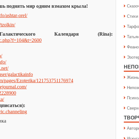
Сказо
шь поднять мир одним взмахом крыла!
nfo/ashtar-orel/
Стихи
/tzolkin/
Тарфо
актического Календаря (Rina):
Татья
opic.php?f=104&t=2600
Феано
o/
Эзоте
nfo/
НЕПО
.net/
er/galactikainfo
Жизнь
om/pages/Ezoterika/121753751176974
ivejournal.com/
Непоз
42228900
Психо
ka/
дписаться):
Сверх
eric.channeling
ТВОР
ика
Автор
Искус