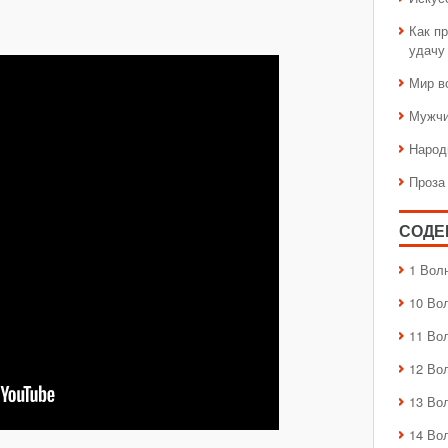
Как пр
удачу
Мир в
Мужчи
Народ
Проза
СОДЕ
1 Вол
10 Во
11 Во
12 Во
13 Во
14 Во