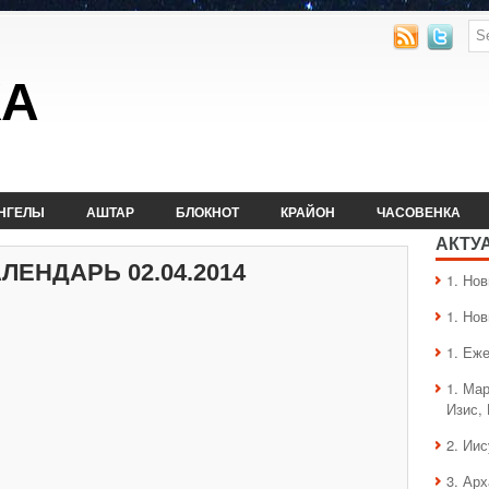
КА
НГЕЛЫ
АШТАР
БЛОКНОТ
КРАЙОН
ЧАСОВЕНКА
АКТУ
ЕНДАРЬ 02.04.2014
1. Hо
1. Hо
1. Еж
1. Ма
Изис,
2. Ии
3. Ар