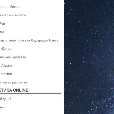
хангел Михаил
хангелы и Ангелы
йон
ама
тар и Галактическая Федерация Света
н-Жермен
лнечное Братство
Т-Атлант
ннелинги
Почтовая рассылка
КТИКA ONLINE
й день!
ный