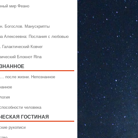
чный мир Феано
н. Богослов. Манускрипты
на Алексеевна: Послания с любовью
. Галактический Ковчег
рический Блокнот Rina
ЗНАННОЕ
… после жизни. Непознанное
нанное
логия
способности человека
ЧЕСКАЯ ГОСТИНАЯ
ские рукописи
ство