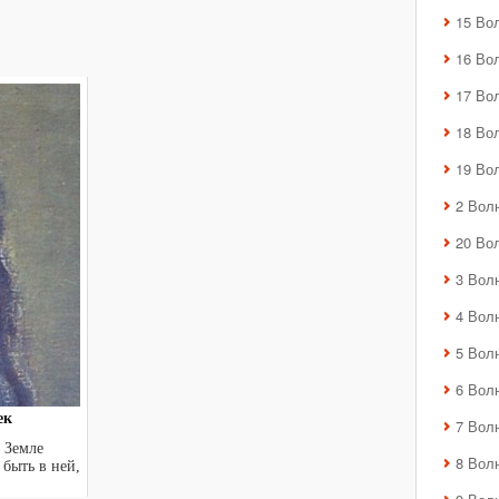
15 Во
16 Во
17 Во
18 Во
19 Во
2 Вол
20 Во
3 Вол
4 Вол
5 Вол
6 Вол
ек
7 Вол
 Земле
8 Вол
 быть в ней,