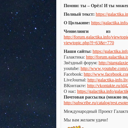
Помни: ты – Орёл! И ты може
Полный текст:
https://galactika.i
О Цолькине:
https://galactika.info
Ченнелинги из Гал
http://forum.galactika.info/viewt
viewtopic.php?f=63&t=770
Наши сайты:
https://galactika.inf
Галактика:
http://forum.galactika.i
Звёздный форум:
http://stargalaxie
youtube:
http://www.youtube.com/us
Facebook:
http://www.facebook.c
LiveJournal:
http://galactika-info.l
ВКонтакте:
http://vkontakte.ru/id
О нас:
https://galactika.info/galacti
Почтовая рассылка (можно по
http://subscribe.ru/catalog/rest.esot
Международный Проект Галакт
Мы вам желаем удачи!