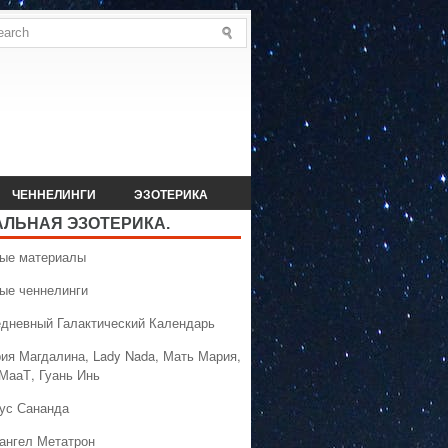
ЧЕННЕЛИНГИ
ЭЗОТЕРИКА
АЛЬНАЯ ЭЗОТЕРИКА.
вые материалы
вые ченнелинги
едневный Галактический Календарь
рия Магдалина, Lady Nada, Мать Мария,
 МааТ, Гуань Инь
сус Сананда
хангел Метатрон