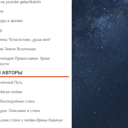
на youtube galactikainfo
ти
оды в архиве
ер
енка "Благослови, душа моя"
ек Земля Вселенная
лопедия Православия. Уроки
ности
 АВТОРЫ
 Млечный Путь
 Магия любви
 Бесподобные стихи
дня. Описание и стихи.
ьские стихи о любви Ирины Киричук