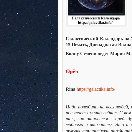
Галактический Календарь на 2 
15 Печать, Двенадцатая Волна
Волну Семени ведёт Мария Ма
Орёл
Rina
https://galactika.info/
Надо полюбить не всех людей, к
посылает именно сейчас. С ке
так, как относился к предыд
любовью и вниманием. Это и 
нелегко, это требует труда над