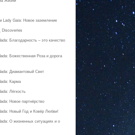
на Жизни
 и Lady Gaia: Новое заземление
 Discoveries
Nada: Благодарность – это качество
Nada: Божественная Роза и дорога
Nada: Диамантовый Свет
Nada: Карма
Nada: Лёгкость
Nada: Новое партнёрство
Nada: Новый Год и Ковёр Любви!
Nada: О жизненных ситуациях и о