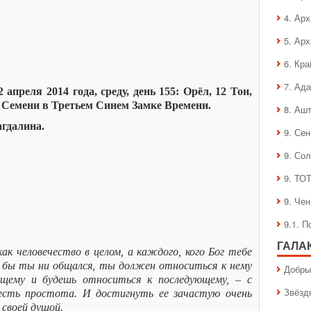
4. Ар
5. Ар
6. Кра
7. Ад
апреля 2014 года, среду, день 155: Орёл, 12 Тон,
 Семени в Третьем Синем Замке Времени.
8. Аш
гдалина.
9. Се
9. Со
9. ТО
9. Че
9.1. 
ГАЛА
ак человечество в целом, а каждого, кого Бог тебе
м бы ты ни общался, ты должен относиться к нему
Добры
ущему и будешь относиться к последующему, – с
Звёзд
есть простота. И достигнуть ее зачастую очень
 своей душой.