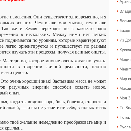
Архив
Влади
огие измерения. Они существуют одновременно, и я
Всеми
кольких из них. Чем выше мои мысли, тем выше
 Так же и Земля переходит не в какое-то одно
Ежедн
овременно в нескольких. Между ними нет чётких
Из До
сё поднимается по уровням, которые характеризуют
ие легко ориентируется и путешествует по разным
Кусоч
вится изучать эти процессы, получая ценные опыты.
Медит
 Мастерство, которое многие очень хотят получить.
ности в творении личной реальности, плотно
Медит
всего целого.
Мир с
 Это очень хороший знак! Застывшая масса не может
ок разумных энергий способен создать новое,
Михаи
арый опыт.
Моя З
лья, когда ты видишь горе, боль, болезни, старость и
По Во
ий людей, — и вы не узнаете ни себя, в новых телах
Поток 
маю твоё желание немедленно преобразовать мир и
Русла
тся крылья…