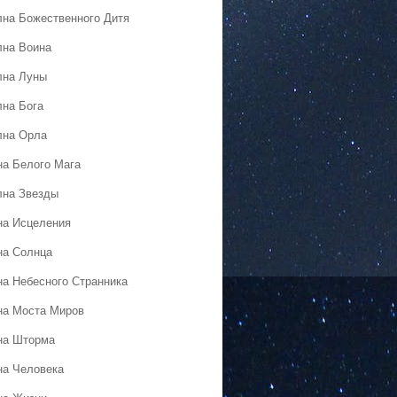
лна Божественного Дитя
лна Воина
лна Луны
лна Бога
лна Орла
на Белого Мага
лна Звезды
на Исцеления
на Солнца
на Небесного Странника
на Моста Миров
на Шторма
на Человека