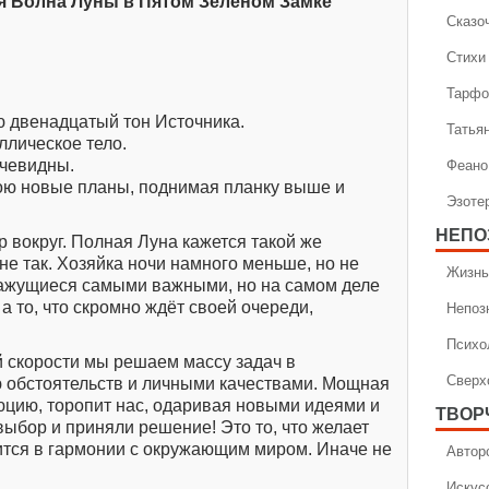
ая Волна Луны в Пятом Зелёном Замке
Сказо
Стихи
Тарфо
 двенадцатый тон Источника.
Татья
ллическое тело.
Феано
очевидны.
ою новые планы, поднимая планку выше и
Эзоте
НЕПО
 вокруг. Полная Луна кажется такой же
 не так. Хозяйка ночи намного меньше, но не
Жизнь
кажущиеся самыми важными, но на самом деле
Непоз
а то, что скромно ждёт своей очереди,
Психо
й скорости мы решаем массу задач в
Сверх
ю обстоятельств и личными качествами. Мощная
цию, торопит нас, одаривая новыми идеями и
ТВОР
выбор и приняли решение! Это то, что желает
дится в гармонии с окружающим миром. Иначе не
Автор
Искус