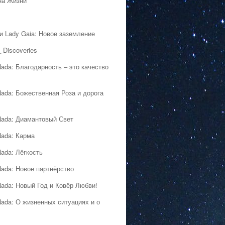
на Жизни
 и Lady Gaia: Новое заземление
 Discoveries
Nada: Благодарность – это качество
Nada: Божественная Роза и дорога
Nada: Диамантовый Свет
Nada: Карма
Nada: Лёгкость
Nada: Новое партнёрство
Nada: Новый Год и Ковёр Любви!
Nada: О жизненных ситуациях и о