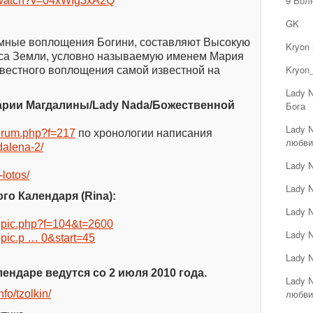
9 Вол
m/watch?v=04xWIg3xA2Q
GK
емные воплощения Богини, составляют Высокую
Kryon
са Земли, условно называемую именем Мария
Kryon_
звестного воплощения самой известной на
Lady 
арии Магдалины/Lady Nada/Божественной
Бога
Lady 
wforum.php?f=217
по хронологии написания
любви
dalena-2/
Lady 
-lotos/
Lady 
го Календаря (Rina):
Lady 
wtopic.php?f=104&t=2600
Lady 
topic.p … 0&start=45
Lady 
ендаре ведутся со 2 июля 2010 года.
Lady 
любви
nfo/tzolkin/