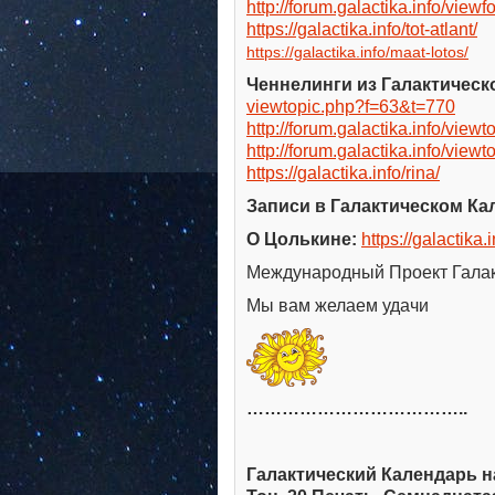
http://forum.galactika.info/vie
https://galactika.info/tot-atlant/
https://galactika.info/maat-lotos/
Ченнелинги из Галактическо
viewtopic.php?f=63&t=770
http://forum.galactika.info/vie
http://forum.galactika.info/view
https://galactika.info/rina/
Записи в Галактическом Кал
О Цолькине:
https://galactika.i
Международный Проект Гала
Мы вам желаем удачи
………………………………..
Галактический Календарь на