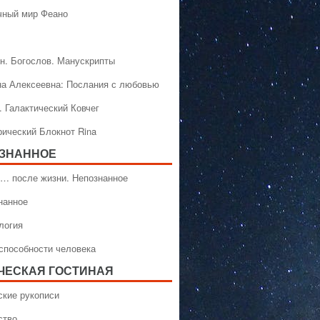
чный мир Феано
н. Богослов. Манускрипты
на Алексеевна: Послания с любовью
. Галактический Ковчег
рический Блокнот Rina
ЗНАННОЕ
… после жизни. Непознанное
нанное
логия
способности человека
ЧЕСКАЯ ГОСТИНАЯ
ские рукописи
ство