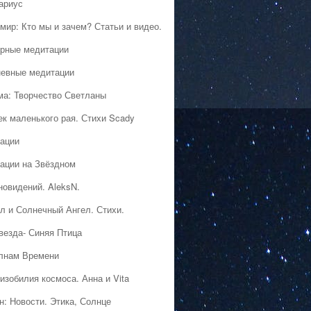
ариус
мир: Кто мы и зачем? Статьи и видео.
рные медитации
евные медитации
ма: Творчество Светланы
ек маленького рая. Стихи Scady
ации
ации на Звёздном
новидений. AleksN.
л и Солнечный Ангел. Стихи.
везда- Синяя Птица
лнам Времени
изобилия космоса. Анна и Vita
н: Новости. Этика, Солнце