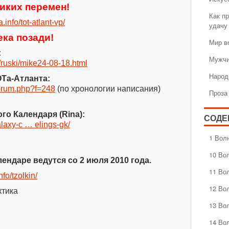
иких перемен!
Как пр
a.info/tot-atlant-vp/
удачу
ка позади!
Мир в
:
Мужчи
/ruski/mike24-08-18.html
Народ
ОТа-Атланта:
wforum.php?f=248
(по хронологии написания)
Проза
го Календаря (Rina):
СОДЕ
galaxy-c … elings-gk/
1 Вол
10 Во
ендаре ведутся со 2 июля 2010 года.
11 Во
nfo/tzolkin/
12 Во
ктика
13 Во
14 Во