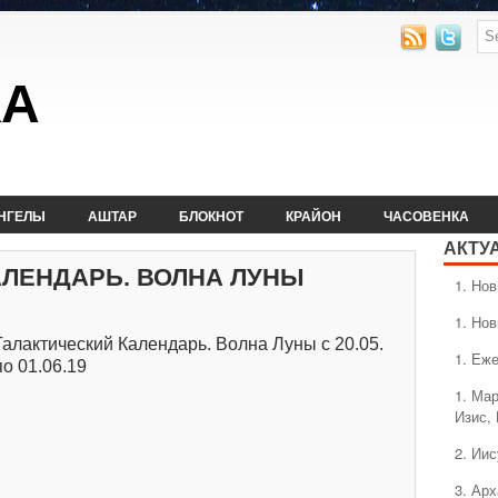
КА
НГЕЛЫ
АШТАР
БЛОКНОТ
КРАЙОН
ЧАСОВЕНКА
АКТУ
АЛЕНДАРЬ. ВОЛНА ЛУНЫ
1. Hо
1. Hо
Галактический Календарь. Волна Луны с 20.05.
1. Еж
по 01.06.19
1. Ма
Изис,
2. Ии
3. Ар