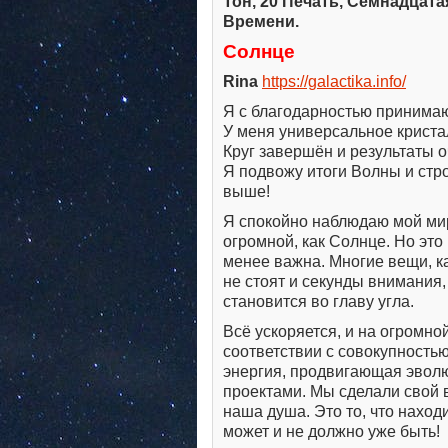
Тон, 20 Печать, Семнадцат
Времени.
Солнце
Rina
https://galactika.info/
Я с благодарностью принимаю
У меня универсальное криста
Круг завершён и результаты 
Я подвожу итоги Волны и стр
выше!
Я спокойно наблюдаю мой мир
огромной, как Солнце. Но это
менее важна. Многие вещи, 
не стоят и секунды внимания, 
становится во главу угла.
Всё ускоряется, и на огромно
соответствии с совокупность
энергия, продвигающая эволю
проектами. Мы сделали свой 
наша душа. Это то, что нахо
может и не должно уже быть!