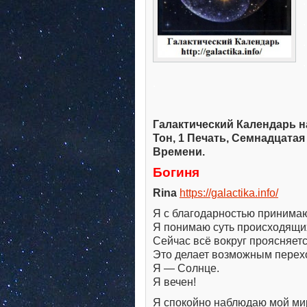
.
.
.
.
.
Галактический Календарь на
Тон, 1 Печать, Семнадцата
Времени.
Богиня
Rina
https://galactika.info/
Я с благодарностью принимаю
Я понимаю суть происходящи
Сейчас всё вокруг проясняетс
Это делает возможным перех
Я — Солнце.
Я вечен!
Я спокойно наблюдаю мой мир