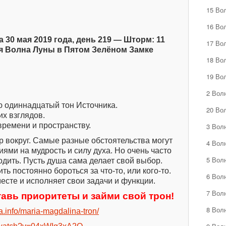
15 Во
16 Во
 30 мая 2019 года, день 219 — Шторм: 11
17 Во
ая Волна Луны в Пятом Зелёном Замке
18 Во
19 Во
2 Вол
 одиннадцатый тон Источника.
20 Во
х взглядов.
времени и пространству.
3 Вол
 вокруг. Самые разные обстоятельства могут
4 Вол
ями на мудрость и силу духа. Но очень часто
5 Вол
одить. Пусть душа сама делает свой выбор.
ть постоянно бороться за что-то, или кого-то.
6 Вол
есте и исполняет свои задачи и функции.
7 Вол
авь приоритеты и займи свой трон!
8 Вол
ka.info/maria-magdalina-tron/