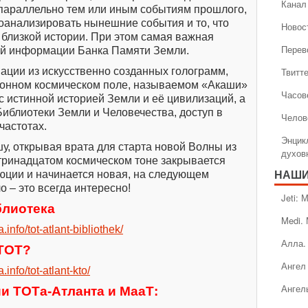
Канал 
 параллельно тем или иным событиям прошлого,
оанализировать нынешние события и то, что
Новос
 близкой истории. При этом самая важная
Перев
ой информации Банка Памяти Земли.
ции из искусственно созданных голограмм,
Твитт
онном космическом поле, называемом «Акаши»
Часов
с истинной историей Земли и её цивилизаций, а
блиотеки Земли и Человечества, доступ в
Челов
частотах.
Энцик
, открывая врата для старта новой Волны из
духов
тринадцатом космическом тоне закрывается
юции и начинается новая, на следующем
НАШИ
 – это всегда интересно!
Jeti:
блиотека
Medi.
a.info/tot-atlant-bibliothek/
Алла.
 ТОТ?
Ангел 
a.info/tot-atlant-kto/
Ангел
и ТОТа-Атланта и МааТ: