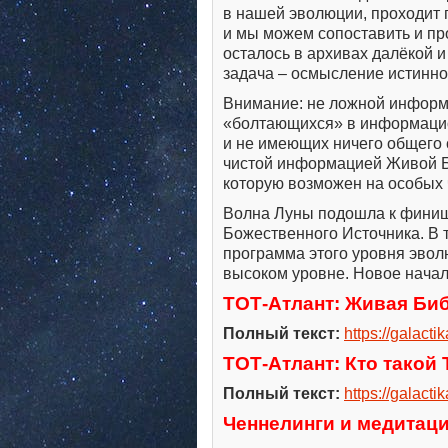
в нашей эволюции, проходит
и мы можем сопоставить и пр
осталось в архивах далёкой и
задача – осмысление истинн
Внимание: не ложной информа
«болтающихся» в информаци
и не имеющих ничего общего 
чистой информацией Живой Би
которую возможен на особых 
Волна Луны подошла к финишу
Божественного Источника. В 
программа этого уровня эвол
высоком уровне. Новое начало
ТОТ-Атлант: Живая Би
Полный текст:
https://galactik
ТОТ-Атлант: Кто такой
Полный текст:
https://galactik
Ченнелинги и медитаци