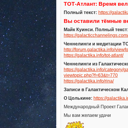
ТОТ-Атлант: Время вел
Полный текст:
https://galactik
Вы оставили тёмные ве
Майк Куинси. Полный текст
https://galacticchannelings.com
Ченнелинги и медитации Т
http://forum.galactika.info/vie
https://galactika.info/tot-atlant/
Ченнелинги из Галактическо
https://galactika.info/category/
viewtopic.php?f=63&t=770
https://galactika.info/rina/
Записи в Галактическом Кал
О Цолькине:
https://galactika.i
Международный Проект Гала
Мы вам желаем удачи