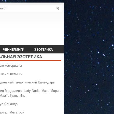
ЧЕННЕЛИНГИ
ЭЗОТЕРИКА
АЛЬНАЯ ЭЗОТЕРИКА.
вые материалы
вые ченнелинги
едневный Галактический Календарь
рия Магдалина, Lady Nada, Мать Мария,
 МааТ, Гуань Инь
сус Сананда
хангел Метатрон