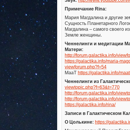
Звук:
http://www.youtube.co
Примечание Rina:
Мария Магдалина и другие з
Сущность Планетарного Лого
Магдалина – самого своего и
Земле женщины.
Ченнелинги и медитации М
Матери:
http://forum.galactika.info/vie
https://galactika.info/maria-mag
viewforum.php?f=54
МааТ
https://galactika.info/maat
Ченнелинги из Галактическо
viewtopic.php?f=63&t=770
http://forum.galactika.info/vie
http://forum.galactika.info/view
https://galactika.info/rina/
Записи в Галактическом Кал
О Цолькине:
https://galactika.i