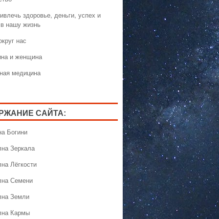
ивлечь здоровье, деньги, успех и
 в нашу жизнь
округ нас
на и женщина
ная медицина
РЖАНИЕ САЙТА:
на Богини
лна Зеркала
лна Лёгкости
лна Семени
лна Земли
лна Кармы