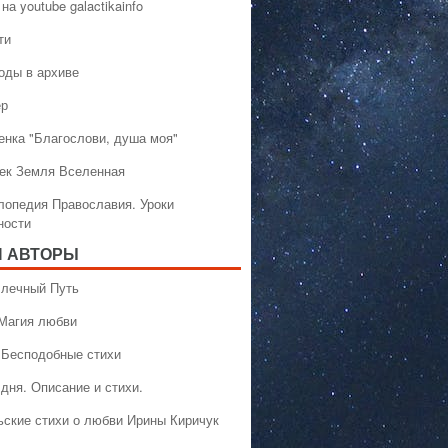
на youtube galactikainfo
ти
оды в архиве
ер
енка "Благослови, душа моя"
ек Земля Вселенная
лопедия Православия. Уроки
ности
 АВТОРЫ
 Млечный Путь
 Магия любви
 Бесподобные стихи
дня. Описание и стихи.
ьские стихи о любви Ирины Киричук