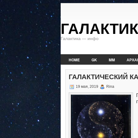
ГАЛАКТИ
Галактика — инфо
HOME
GK
MM
АРХА
ГАЛАКТИЧЕСКИЙ К
19 мая, 2019
Rina
.
.
.