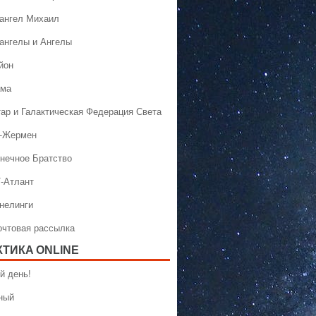
хангел Михаил
хангелы и Ангелы
йон
ама
тар и Галактическая Федерация Света
н-Жермен
лнечное Братство
Т-Атлант
ннелинги
Почтовая рассылка
КТИКA ONLINE
й день!
ный