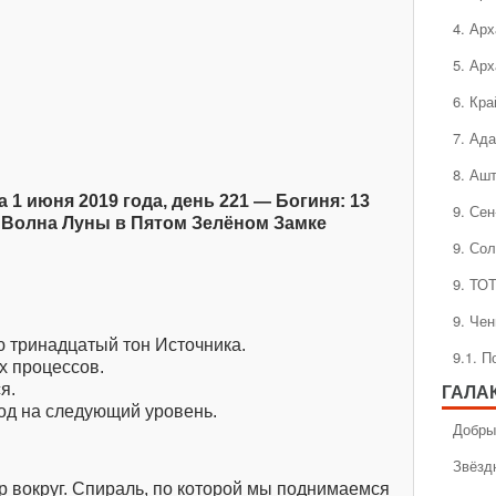
4. Ар
5. Ар
6. Кра
7. Ад
8. Аш
 1 июня 2019 года, день 221 — Богиня: 13
9. Се
я Волна Луны в Пятом Зелёном Замке
9. Со
9. ТО
9. Че
 тринадцатый тон Источника.
9.1. 
х процессов.
я.
ГАЛА
од на следующий уровень.
Добры
Звёзд
 вокруг. Спираль, по которой мы поднимаемся