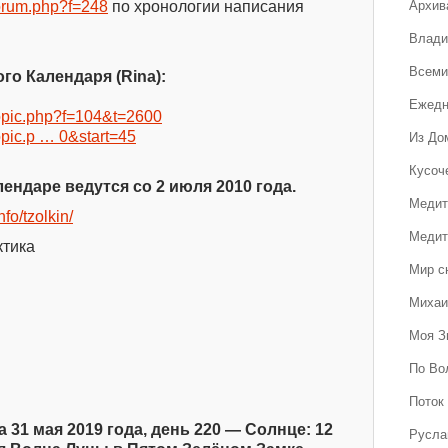
Архив
wforum.php?f=248
по хронологии написания
Влади
Всеми
го Календаря (Rina):
Ежедн
wtopic.php?f=104&t=2600
Из До
topic.p … 0&start=45
Кусоч
ендаре ведутся со 2 июля 2010 года.
Медит
nfo/tzolkin/
Медит
ктика
Мир с
Михаи
Моя З
По Во
Поток 
 31 мая 2019 года, день 220 — Солнце: 12
Русла