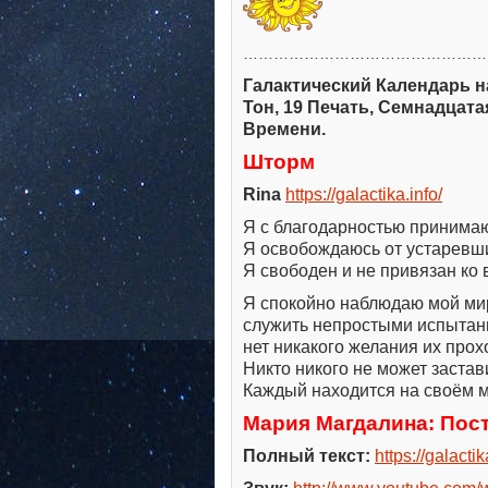
…………………………………………
Галактический Календарь на
Тон, 19 Печать, Семнадцат
Времени.
Шторм
Rina
https://galactika.info/
Я с благодарностью принимаю
Я освобождаюсь от устаревши
Я свободен и не привязан ко 
Я спокойно наблюдаю мой мир
служить непростыми испытани
нет никакого желания их прох
Никто никого не может застави
Каждый находится на своём м
Мария Магдалина: Пост
Полный текст:
https://galacti