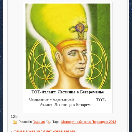
ТОТ-Атлант: Лестница в Безвременье
Ченнелинг с медитацией ТОТ-
Атлант: Лестница в Безвреме...
128
Posted in
Главная
Tags:
Метеоритный поток Персеидов 2013
«
Самая яркая за 14 лет новая звезда…