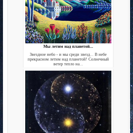
Мы летим над планетой...
Звездное небо - и мы среди звезд... В небе
прекрасном летим над планетой! Солнечный
ветер тепло на...