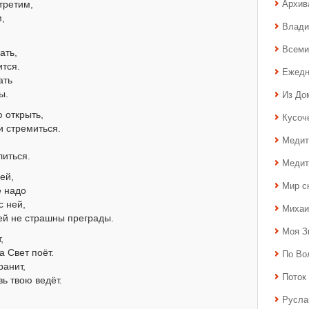
Архив
третим,
,
Влади
Всеми
ать,
ится.
Ежедн
ать
Из До
ы.
 открыть,
Кусоч
и стремиться.
Медит
литься.
Медит
ей,
Мир с
е надо
с ней,
Михаи
ей не страшны преграды.
Моя З
,
а Свет поёт.
По Во
ранит,
Поток 
вь твою ведёт.
Русла