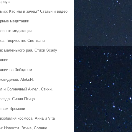
ариус
мир: Кто мы и зачем? Статьи и видео.
рные медитации
евные медитации
ма: Творчество Светланы
ек маленького рая. Стихи Scady
ации
ации на Звёздном
новидений. AleksN.
л и Солнечный Ангел. Стихи.
везда- Синяя Птица
лнам Времени
изобилия космоса. Анна и Vita
н: Новости. Этика, Солнце