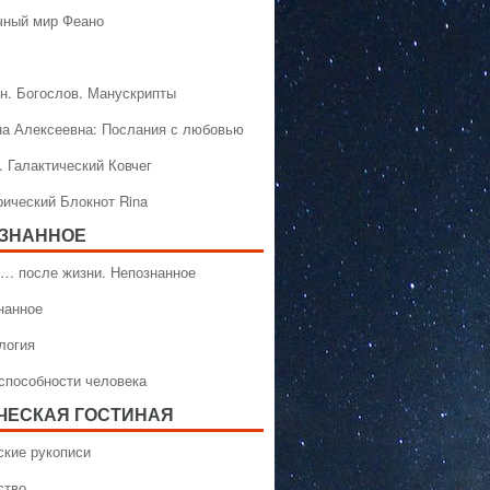
чный мир Феано
н. Богослов. Манускрипты
на Алексеевна: Послания с любовью
. Галактический Ковчег
рический Блокнот Rina
ЗНАННОЕ
… после жизни. Непознанное
нанное
логия
способности человека
ЧЕСКАЯ ГОСТИНАЯ
ские рукописи
ство