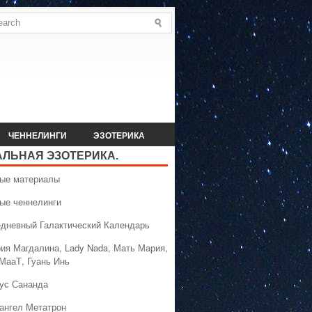
ЧЕННЕЛИНГИ
ЭЗОТЕРИКА
АЛЬНАЯ ЭЗОТЕРИКА.
вые материалы
вые ченнелинги
едневный Галактический Календарь
рия Магдалина, Lady Nada, Мать Мария,
 МааТ, Гуань Инь
сус Сананда
хангел Метатрон