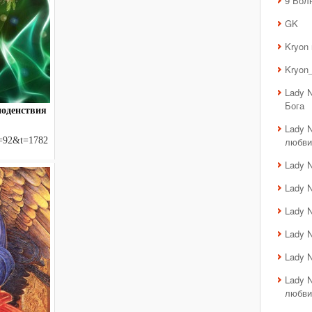
9 Вол
GK
Kryon
Kryon_
Lady 
Бога
ноденствия
Lady 
?f=92&t=1782
любви
Lady 
Lady 
Lady 
Lady 
Lady 
Lady 
любви