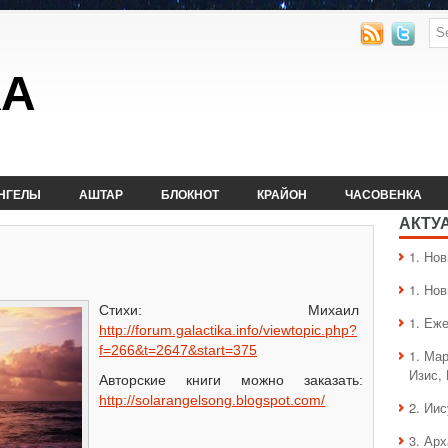
КА
НГЕЛЫ
АШТАР
БЛОКНОТ
КРАЙОН
ЧАСОВЕНКА
АКТУ
1. Hо
1. Hо
Стихи: Михаил
1. Еж
http://forum.galactika.info/viewtopic.php?
f=266&t=2647&start=375
1. Ма
Изис,
Авторские книги можно заказать:
http://solarangelsong.blogspot.com/
2. Ии
3. Ар