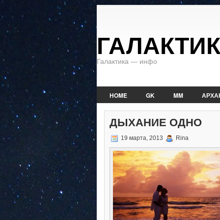
ГАЛАКТИ
Галактика — инфо
HOME
GK
MM
АРХА
ДЫХАНИЕ ОДНО
19 марта, 2013
Rina