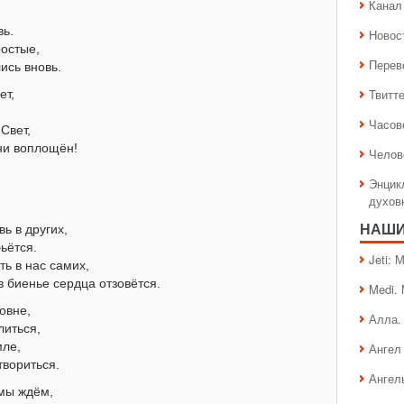
Канал 
вь.
Новос
ростые,
Перев
ись вновь.
Твитт
ет,
Часов
Свет,
ни воплощён!
Челов
Энцик
духов
ь в других,
НАШИ
ьётся.
Jeti:
ть в нас самих,
в биенье сердца отзовётся.
Medi.
овне,
Алла.
литься,
мле,
Ангел 
твориться.
Ангел
 мы ждём,