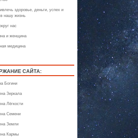
ивлечь здоровье, деньги, успех и
 в нашу жизнь
округ нас
на и женщина
ная медицина
РЖАНИЕ САЙТА:
на Богини
лна Зеркала
лна Лёгкости
лна Семени
лна Земли
лна Кармы