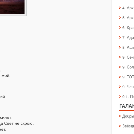
4. Ар
5. Ар
6. Кра
7. Ад
8. Аш
9. Се
9. Со
,
 мой.
9. ТО
9. Че
.
9.1. 
ний
ГАЛА
Добры
сияет.
а Свет не скрою,
Звёзд
ет.