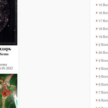
15 Во
16 Во
17 Во
18 Во
19 Во
2 Вол
20 Во
Волна
3 Вол
Волна
4 Вол
.05.2022
p:...
5 Вол
6 Вол
7 Вол
8 Вол