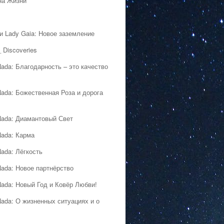
на Жизни
 и Lady Gaia: Новое заземление
 Discoveries
Nada: Благодарность – это качество
Nada: Божественная Роза и дорога
Nada: Диамантовый Свет
Nada: Карма
Nada: Лёгкость
Nada: Новое партнёрство
Nada: Новый Год и Ковёр Любви!
Nada: О жизненных ситуациях и о