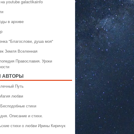
на youtube galactikainfo
ти
оды в архиве
ер
енка "Благослови, душа моя"
ек Земля Вселенная
лопедия Православия. Уроки
ности
 АВТОРЫ
 Млечный Путь
 Магия любви
 Бесподобные стихи
дня. Описание и стихи.
ьские стихи о любви Ирины Киричук