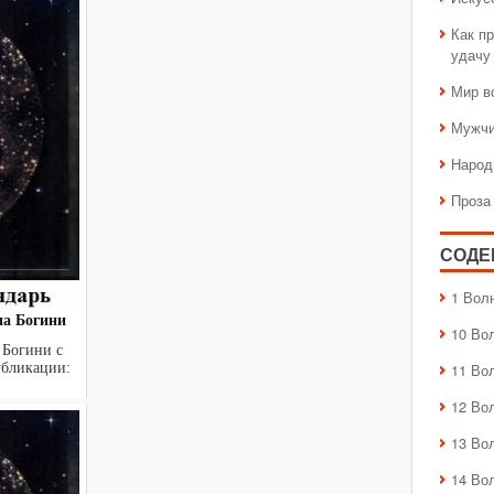
Как пр
удачу
Мир в
Мужчи
Народ
Проза
СОДЕ
1 Вол
на Богини
10 Во
 Богини с
публикации:
11 Во
12 Во
13 Во
14 Во