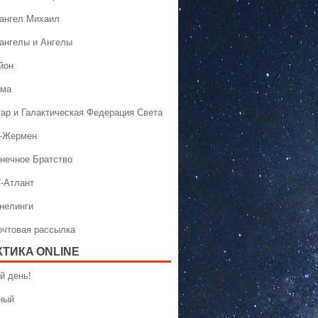
хангел Михаил
хангелы и Ангелы
йон
ама
тар и Галактическая Федерация Света
н-Жермен
лнечное Братство
Т-Атлант
ннелинги
Почтовая рассылка
КТИКA ONLINE
й день!
ный