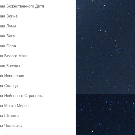
лна Божественного Дитя
лна Воина
лна Луны
лна Бога
лна Орла
на Белого Мага
лна Звезды
на Исцеления
на Солнца
на Небесного Странника
на Моста Миров
на Шторма
на Человека