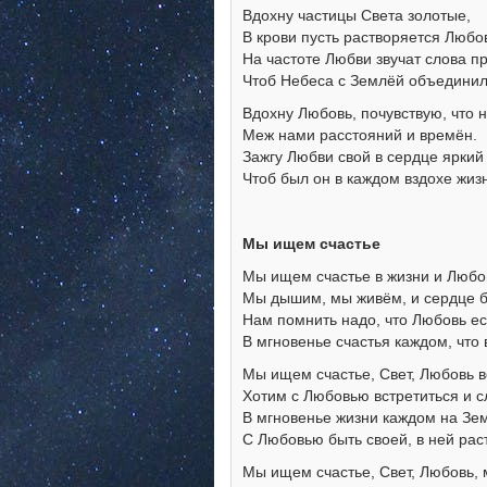
Вдохну частицы Света золотые,
В крови пусть растворяется Любо
На частоте Любви звучат слова п
Чтоб Небеса с Землёй объединил
Вдохну Любовь, почувствую, что н
Меж нами расстояний и времён.
Зажгу Любви свой в сердце яркий 
Чтоб был он в каждом вздохе жиз
Мы ищем счастье
Мы ищем счастье в жизни и Любов
Мы дышим, мы живём, и сердце б
Нам помнить надо, что Любовь ес
В мгновенье счастья каждом, что 
Мы ищем счастье, Свет, Любовь в
Хотим с Любовью встретиться и с
В мгновенье жизни каждом на Зе
С Любовью быть своей, в ней рас
Мы ищем счастье, Свет, Любовь,