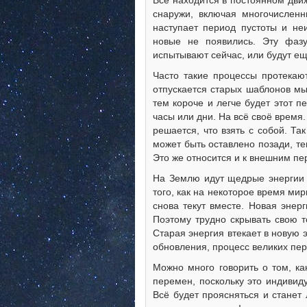
Всё находится в постоянном движ
снаружи, включая многочисленн
наступает период пустоты и не
новые не появились. Эту фаз
испытывают сейчас, или будут ещ
Часто такие процессы протекаю
отпускается старых шаблонов мы
тем короче и легче будет этот п
часы или дни. На всё своё время
решается, что взять с собой. Т
может быть оставлено позади, т
Это же относится и к внешним пе
На Землю идут щедрые энергии 
того, как на некоторое время ми
снова текут вместе. Новая энер
Поэтому трудно скрывать свою т
Старая энергия втекает в новую 
обновления, процесс великих пе
Можно много говорить о том, ка
перемен, поскольку это индивид
Всё будет проясняться и станет 