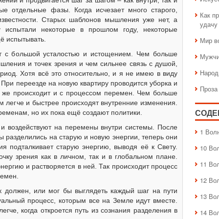
ении и продвигается шаг за шагом – как внутри, так и
ые отдельные фазы. Когда исчезает много старого,
Как пр
известности. Старых шаблонов мышления уже нет, а
удачу
у испытали некоторые в прошлом году, некоторые
ё испытывать.
Мир в
т с большой усталостью и истощением. Чем больше
Мужчи
шления и точек зрения и чем сильнее связь с душой,
Народ
ериод. Хотя всё это относительно, и я не имею в виду
. При переезде на новую квартиру проводится уборка и
Проза
ак же происходит и с процессом перемен. Чем больше
ем легче и быстрее происходят внутренние изменения.
ременам, но их пока ещё создают политики.
СОДЕ
и воздействуют на перемены внутри системы. После
1 Вол
ры разделились на старую и новую энергии, теперь они
гия подталкивает старую энергию, выводя её к Свету.
10 Во
очку зрения как в личном, так и в глобальном плане.
11 Во
энергию и растворяется в ней. Так происходит процесс
ремен.
12 Во
к должен, или мог бы выглядеть каждый шаг на пути
13 Во
уальный процесс, которым все на Земле идут вместе.
легче, когда откроется путь из сознания разделения в
14 Во