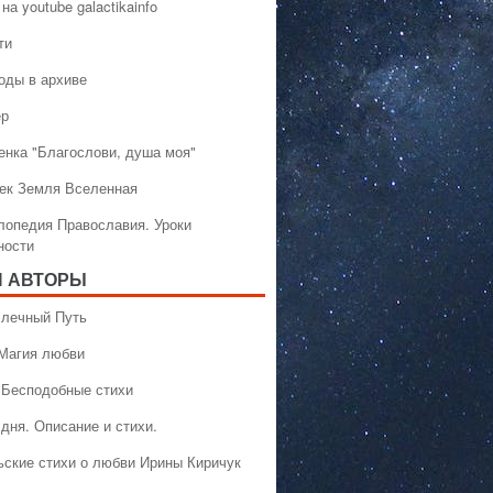
на youtube galactikainfo
ти
оды в архиве
ер
енка "Благослови, душа моя"
ек Земля Вселенная
лопедия Православия. Уроки
ности
 АВТОРЫ
 Млечный Путь
 Магия любви
 Бесподобные стихи
дня. Описание и стихи.
ьские стихи о любви Ирины Киричук