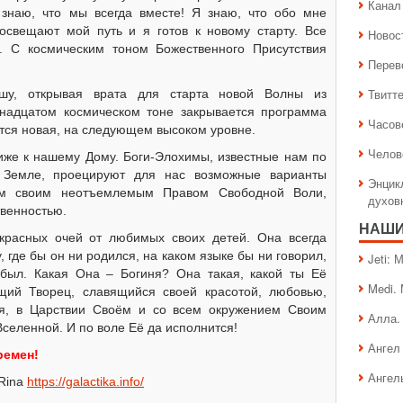
Канал 
знаю, что мы всегда вместе! Я знаю, что обо мне
 освещают мой путь и я готов к новому старту. Все
Новос
у. С космическим тоном Божественного Присутствия
Перев
Твитт
у, открывая врата для старта новой Волны из
инадцатом космическом тоне закрывается программа
Часов
ется новая, на следующем высоком уровне.
Челов
иже к нашему Дому. Боги-Элохимы, известные нам по
Земле, проецируют для нас возможные варианты
Энцик
ем своим неотъемлемым Правом Свободной Воли,
духов
твенностью.
НАШИ
красных очей от любимых своих детей. Она всегда
 где бы он ни родился, на каком языке бы ни говорил,
Jeti:
был. Какая Она – Богиня? Она такая, какой ты Её
Medi.
щий Творец, славящийся своей красотой, любовью,
ня, в Царствии Своём и со всем окружением Своим
Алла.
селенной. И по воле Её да исполнится!
Ангел 
ремен!
Ангел
 Rina
https://galactika.info/