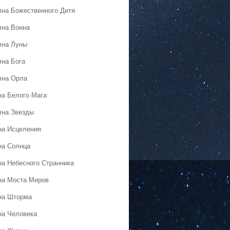
лна Божественного Дитя
лна Воина
лна Луны
лна Бога
лна Орла
на Белого Мага
лна Звезды
на Исцеления
на Солнца
на Небесного Странника
на Моста Миров
на Шторма
на Человека