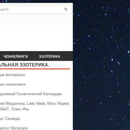
ЧЕННЕЛИНГИ
ЭЗОТЕРИКА
АЛЬНАЯ ЭЗОТЕРИКА.
вые материалы
вые ченнелинги
едневный Галактический Календарь
рия Магдалина, Lady Nada, Мать Мария,
 МааТ, Гуань Инь
сус Сананда
хангел Метатрон