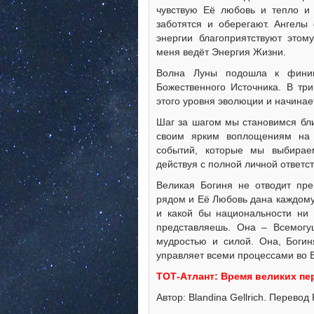
чувствую Её любовь и тепло и 
заботятся и оберегают. Ангелы
энергии благоприятствуют этом
меня ведёт Энергия Жизни.
Волна Луны подошла к финиш
Божественного Источника. В тр
этого уровня эволюции и начина
Шаг за шагом мы становимся бл
своим ярким воплощениям на 
событий, которые мы выбира
действуя с полной личной ответс
Великая Богиня не отводит пре
рядом и Её Любовь дана каждому,
и какой бы национальности ни 
представляешь. Она – Всемогу
мудростью и силой. Она, Боги
управляет всеми процессами во В
ТОТ-Атлант: Время великих пе
Автор: Blandina Gellrich. Перевод