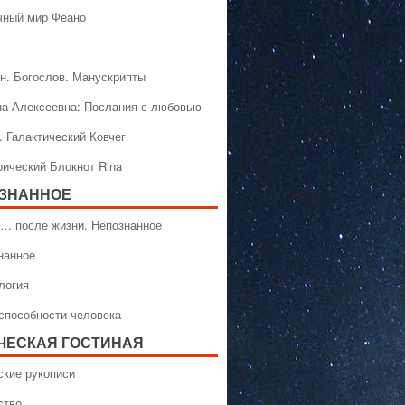
чный мир Феано
н. Богослов. Манускрипты
на Алексеевна: Послания с любовью
. Галактический Ковчег
рический Блокнот Rina
ЗНАННОЕ
… после жизни. Непознанное
нанное
логия
способности человека
ЧЕСКАЯ ГОСТИНАЯ
ские рукописи
ство