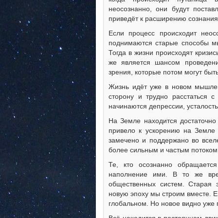
неосознанно, они будут постав
приведёт к расширению сознания
Если процесс происходит неосо
поднимаются старые способы мы
Тогда в жизни происходят кризи
же является шансом проведен
зрения, которые потом могут быт
Жизнь идёт уже в новом мышлен
сторону и трудно расстаться с
начинаются депрессии, усталость
На Земле находится достаточно
привело к ускорению на Земле 
замечено и поддержано во всел
более сильным и частым потоком
Те, кто осознанно обращаетс
наполнение ими. В то же вре
общественных систем. Старая э
новую эпоху мы строим вместе. Ещ
глобальном. Но новое видно уже 