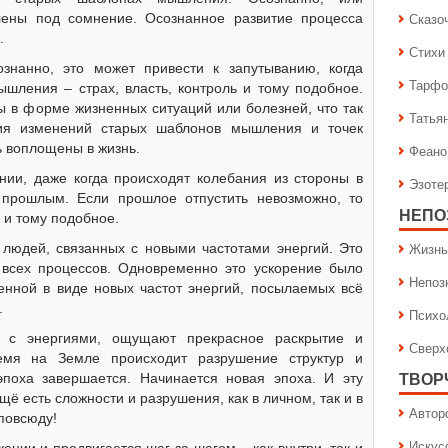
Сказо
лены под сомнение. Осознанное развитие процесса
.
Стихи
знанно, это может привести к запутыванию, когда
Тарфо
шления – страх, власть, контроль и тому подобное.
сы в форме жизненных ситуаций или болезней, что так
Татья
ия изменений старых шаблонов мышления и точек
ь воплощены в жизнь.
Феано
ии, даже когда происходят колебания из стороны в
Эзоте
 прошлым. Если прошлое отпустить невозможно, то
НЕПО
 и тому подобное.
Жизнь
 людей, связанных с новыми частотами энергий. Это
всех процессов. Одновременно это ускорение было
Непоз
енной в виде новых частот энергий, посылаемых всё
.
Психо
я с энергиями, ощущают прекрасное раскрытие и
Сверх
мя на Земле происходит разрушение структур и
поха завершается. Начинается новая эпоха. И эту
ТВОР
ё есть сложности и разрушения, как в личном, так и в
Автор
повсюду!
Искус