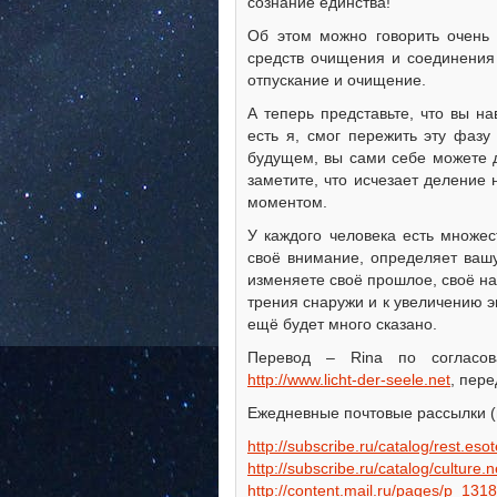
сознание единства!
Об этом можно говорить очень 
средств очищения и соединения 
отпускание и очищение.
А теперь представьте, что вы н
есть я, смог пережить эту фазу
будущем, вы сами себе можете 
заметите, что исчезает деление
моментом.
У каждого человека есть множес
своё внимание, определяет ваш
изменяете своё прошлое, своё н
трения снаружи и к увеличению э
ещё будет много сказано.
Перевод – Rina по согласова
http://www.licht-der-seele.net
, пере
Ежедневные почтовые рассылки (
http://subscribe.ru/catalog/rest.eso
http://subscribe.ru/catalog/culture
http://content.mail.ru/pages/p_131