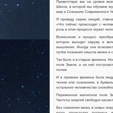
Приветствую вас на уровне мое
Школа, в которой мы обучаем м
мир и Сознанию Современного Ч
Я проведу серию лекций, отвеч
«Что сейчас происходит с челов
роль в этом процессе играет чел
Вознесение и процесс преобра
которое выходит наружу и вк
мышления. Иногда они исчезают 
путём познания смысла жизни и 
Так было и в старые времена. Но
поле Земли, и на неё поступаю
полем.
И в прежние времена были мед
техник или сознанием, в буквал
остальное человечество спокойно
Переменное магнитное поле Зе
Частоты энергий свободно касают
Без сомнения жизнь в новых энер
когда происходит путаница 