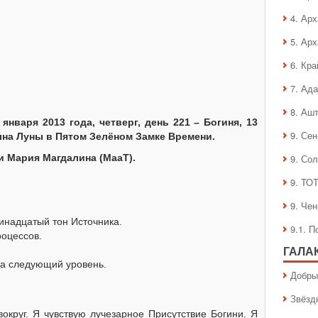
4. Ар
5. Ар
6. Кра
7. Ад
8. Аш
января 2013 года, четверг, день 221 – Богиня, 13
9. Се
олна Луны в Пятом Зелёном Замке Времени.
и Мария Магдалина (МааТ).
9. Со
9. ТО
9. Че
инадцатый тон Источника.
9.1. 
оцессов.
ГАЛА
а следующий уровень.
Добры
Звёзд
круг. Я чувствую лучезарное Присутствие Богини. Я