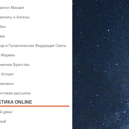
хангел Михаил
хангелы и Ангелы
йон
ама
тар и Галактическая Федерация Света
н-Жермен
лнечное Братство
Т-Атлант
ннелинги
Почтовая рассылка
КТИКA ONLINE
й день!
ный