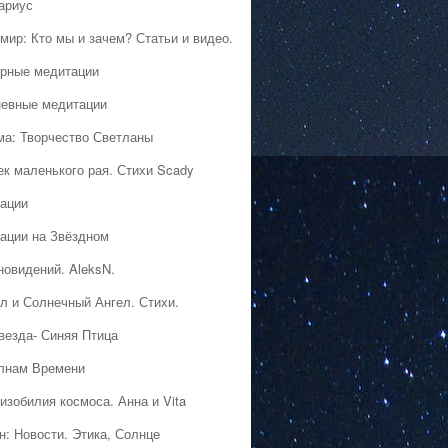
ариус
мир: Кто мы и зачем? Статьи и видео.
рные медитации
евные медитации
ма: Творчество Светланы
ек маленького рая. Стихи Scady
ации
ации на Звёздном
новидений. AleksN.
л и Солнечный Ангел. Стихи.
везда- Синяя Птица
лнам Времени
изобилия космоса. Анна и Vita
н: Новости. Этика, Солнце