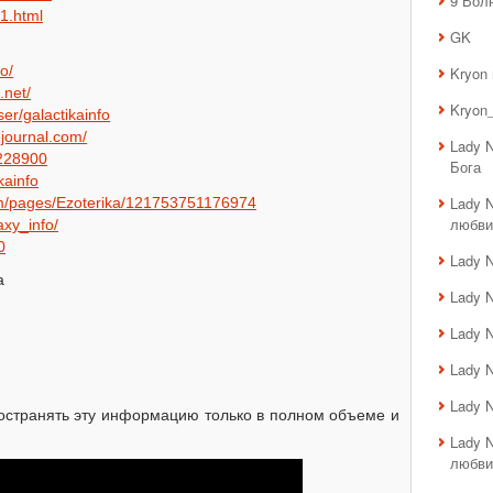
9 Вол
41.html
GK
fo/
Kryon
.net/
Kryon_
er/galactikainfo
vejournal.com/
Lady 
2228900
Бога
kainfo
Lady 
om/pages/Ezoterika/121753751176974
любви
axy_info/
0
Lady 
а
Lady 
Lady 
Lady 
Lady 
остранять эту информацию только в полном объеме и
Lady 
любви