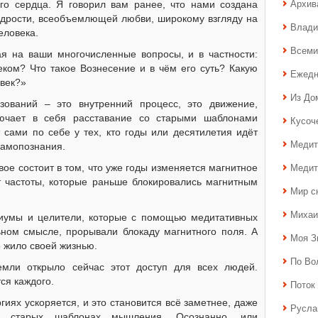
Архив
го сердца. Я говорил вам ранее, что нами создана
удрости, всеобъемлющей любви, широкому взгляду на
Влади
еловека.
Всеми
ая на ваши многочисленные вопросы, и в частности:
еком? Что такое Вознесение и в чём его суть? Какую
Ежедн
овек?»
Из До
зований – это внутренний процесс, это движение,
лючает в себя расставание со старыми шаблонами
Кусоч
сами по себе у тех, кто годы или десятилетия идёт
Медит
самопознания.
Медит
вое состоит в том, что уже годы изменяется магнитное
т частоты, которые раньше блокировались магнитным
Мир с
Михаи
иумы и целители, которые с помощью медитативных
ьном смысле, прорывали блокаду магнитного поля. А
Моя З
 жило своей жизнью.
По Во
мли открыло сейчас этот доступ для всех людей.
ся каждого.
Поток 
гиях ускоряется, и это становится всё заметнее, даже
Русла
в старых шаблонах мышления. Осознанно, или