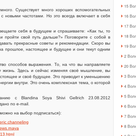
15 Во
много. Существует много хороших вспомогательных
16 Во
с новыми частотами. Но это всегда включает в себя
17 Во
авещаете себя в будущем и спрашиваете: «Как ты, то
18 Во
 и пройти свой путь дальше?» Поговорите с собой в
давать прекрасные советы и рекомендации. Скоро вы
19 Во
 на прошлое, настоящее и будущее и они текут одним
2 Вол
тво способов выражения. То, на что вы направляете
20 Во
у жизнь. Здесь и сейчас изменяя своё мышление, вы
3 Вол
астоящее и своё будущее. Это приводит к уменьшению
нергии внутри. Это очень комплексная тема, о которой
4 Вол
5 Вол
нию с Blandina Soya Shivi Gellrich 23.08.2012
дано по e-mail.
6 Вол
можно на выбор подписаться):
7 Вол
teric.channeling
8 Вол
.news.maya
813.html