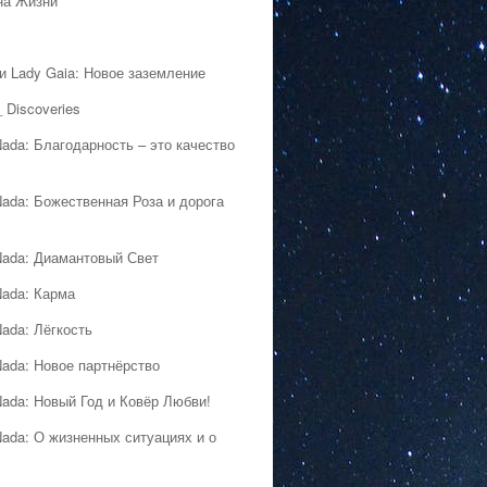
на Жизни
 и Lady Gaia: Новое заземление
 Discoveries
Nada: Благодарность – это качество
Nada: Божественная Роза и дорога
Nada: Диамантовый Свет
Nada: Карма
Nada: Лёгкость
Nada: Новое партнёрство
Nada: Новый Год и Ковёр Любви!
Nada: О жизненных ситуациях и о