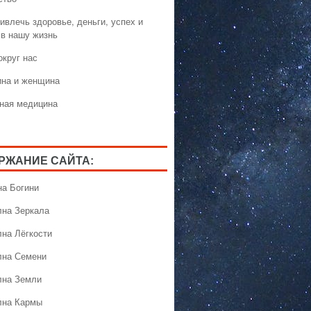
ивлечь здоровье, деньги, успех и
 в нашу жизнь
округ нас
на и женщина
ная медицина
РЖАНИЕ САЙТА:
на Богини
лна Зеркала
лна Лёгкости
лна Семени
лна Земли
лна Кармы