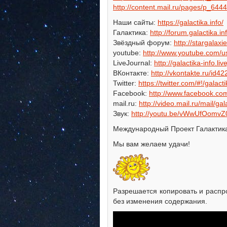
http://content.mail.ru/pages/p_644
Наши сайты:
https://galactika.info/
Галактика:
http://forum.galactika.in
Звёздный форум:
http://stargalaxie
youtube:
http://www.youtube.com/us
LiveJournal:
http://galactika-info.li
ВКонтакте:
http://vkontakte.ru/id4
Twitter:
https://twitter.com/#!/galacti
Facebook:
http://www.facebook.c
mail.ru:
http://video.mail.ru/mail/gal
Звук:
http://youtu.be/vWwUfOomvZ
Международный Проект Галактик
Мы вам желаем удачи!
Разрешается копировать и распр
без изменения содержания.