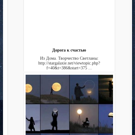
Дорога к счастью
Из Дома. Творчество Светланы:
http://stargalaxie.net/viewtopic.php?
f=40&t=386&start=375 ...