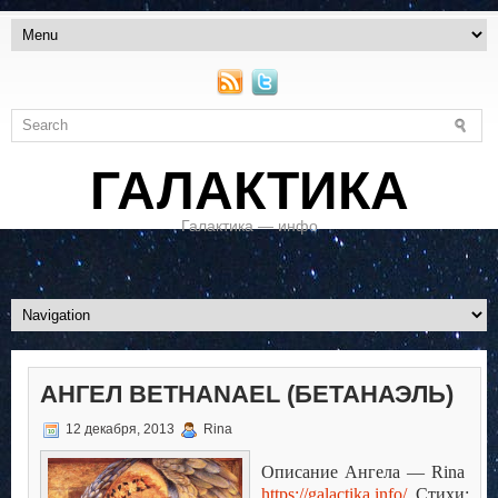
ГАЛАКТИКА
Галактика — инфо
АНГЕЛ BETHANAEL (БЕТАНАЭЛЬ)
12 декабря, 2013
Rina
Описание Ангела —
Rina
https
://
galactika
.
info
/
Стихи: