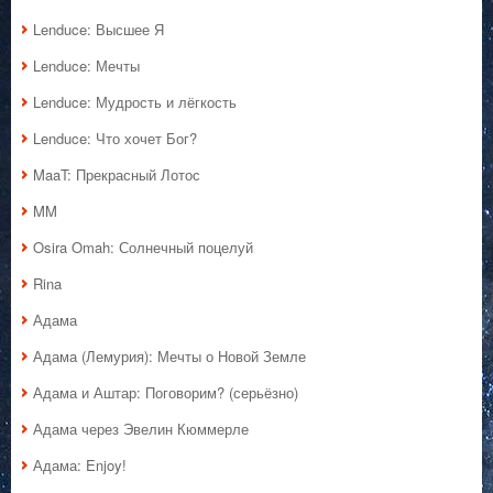
Lenduce: Высшее Я
Lenduce: Мечты
Lenduce: Мудрость и лёгкость
Lenduce: Что хочет Бог?
MaaT: Прекрасный Лотос
MM
Osira Omah: Солнечный поцелуй
Rina
Адама
Адама (Лемурия): Мечты о Новой Земле
Адама и Аштар: Поговорим? (серьёзно)
Адама через Эвелин Кюммерле
Адама: Enjoy!