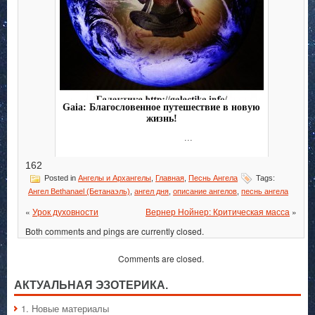
Gaia: Благословенное путешествие в новую
жизнь!
...
162
Posted in
Ангелы и Архангелы
,
Главная
,
Песнь Ангела
Tags:
Ангел Bethanael (Бетанаэль)
,
ангел дня
,
описание ангелов
,
песнь ангела
«
Урок духовности
Вернер Нойнер: Критическая масса
»
Both comments and pings are currently closed.
Comments are closed.
АКТУАЛЬНАЯ ЭЗОТЕРИКА.
1. Hовые материалы