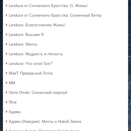
Lenduce от Солнечного Братства: О, Жизнь!
Lenduce от Солнечного Братства: Солнечный Ветер
Lenduce: Благословляю Жизнь!
Lenduce: Высшее Я
Lenduce: Мечты
Lenduce: Мудрость и лёгкость
Lenduce: Что хочет Бог?
MaaT: Прекрасный Лотос
MM
Osira Omah: Солнечный поцелуй
Rina
Адама
Адама (Лемурия): Мечты о Новой Земле
Адама и Аштар: Поговорим? (серьёзно)