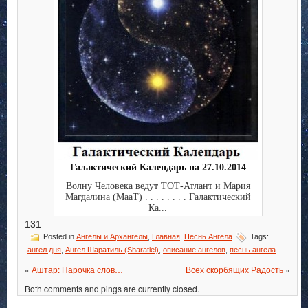
Галактический Календарь на 27.10.2014
Волну Человека ведут ТОТ-Атлант и Мария
Магдалина (МааТ) . . . . . . . . Галактический
Ка...
131
Posted in
Ангелы и Архангелы
,
Главная
,
Песнь Ангела
Tags:
ангел дня
,
Ангел Шаратиль (Sharatiel)
,
описание ангелов
,
песнь ангела
«
Аштар: Парочка слов…
Всех скорбящих Радость
»
Both comments and pings are currently closed.