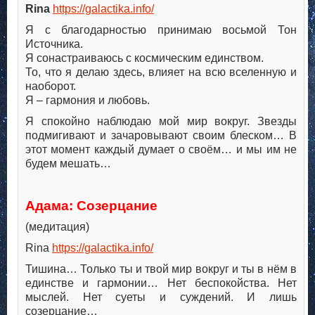
Rina
https://galactika.info/
Я с благодарностью принимаю восьмой Тон
Источника.
Я сонастраиваюсь с космическим единством.
То, что я делаю здесь, влияет на всю вселенную и
наоборот.
Я – гармония и любовь.
Я спокойно наблюдаю мой мир вокруг. Звезды
подмигивают и зачаровывают своим блеском… В
этот момент каждый думает о своём… и мы им не
будем мешать…
.
.
Адама: Созерцание
(медитация)
Rina
https://galactika.info/
Тишина… Только ты и твой мир вокруг и ты в нём в
единстве и гармонии… Нет беспокойства. Нет
мыслей. Нет суеты и суждений. И лишь
созерцание…