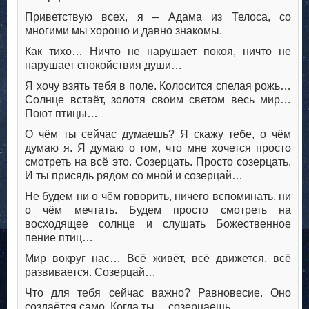
Приветствую всех, я – Адама из Телоса, со
многими мы хорошо и давно знакомы.
Как тихо… Ничто не нарушает покоя, ничто не
нарушает спокойствия души…
Я хочу взять тебя в поле. Колосится спелая рожь…
Солнце встаёт, золотя своим светом весь мир…
Поют птицы…
О чём ты сейчас думаешь? Я скажу тебе, о чём
думаю я. Я думаю о том, что мне хочется просто
смотреть на всё это. Созерцать. Просто созерцать.
И ты присядь рядом со мной и созерцай…
Не будем ни о чём говорить, ничего вспоминать, ни
о чём мечтать. Будем просто смотреть на
восходящее солнце и слушать Божественное
пение птиц…
Мир вокруг нас… Всё живёт, всё движется, всё
развивается. Созерцай…
Что для тебя сейчас важно? Равновесие. Оно
создаётся само. Когда ты… созерцаешь.