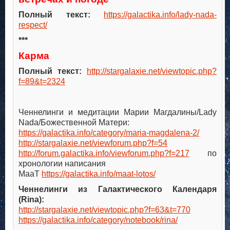
Полный текст:
https://galactika.info/lady-nada-
respect/
***
Карма
Полный текст:
http://stargalaxie.net/viewtopic.php?
f=89&t=2324
.
.
Ченнелинги и медитации Марии Магдалины/Lady
Nada/Божественной Матери:
https://galactika.info/category/maria-magdalena-2/
http://stargalaxie.net/viewforum.php?f=54
http://forum.galactika.info/viewforum.php?f=217
по
хронологии написания
МааТ
https://galactika.info/maat-lotos/
Ченнелинги из Галактического Календаря
(Rina):
http://stargalaxie.net/viewtopic.php?f=63&t=770
https://galactika.info/category/notebook/rina/