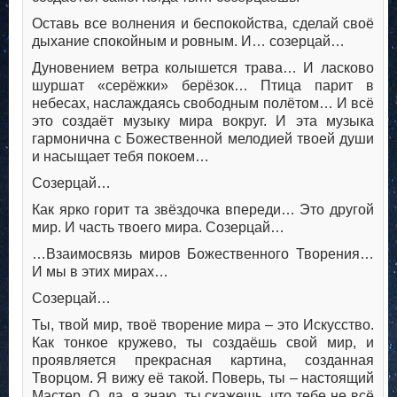
Оставь все волнения и беспокойства, сделай своё
дыхание спокойным и ровным. И… созерцай…
Дуновением ветра колышется трава… И ласково
шуршат «серёжки» берёзок… Птица парит в
небесах, наслаждаясь свободным полётом… И всё
это создаёт музыку мира вокруг. И эта музыка
гармонична с Божественной мелодией твоей души
и насыщает тебя покоем…
Созерцай…
Как ярко горит та звёздочка впереди… Это другой
мир. И часть твоего мира. Созерцай…
…Взаимосвязь миров Божественного Творения…
И мы в этих мирах…
Созерцай…
Ты, твой мир, твоё творение мира – это Искусство.
Как тонкое кружево, ты создаёшь свой мир, и
проявляется прекрасная картина, созданная
Творцом. Я вижу её такой. Поверь, ты – настоящий
Мастер. О, да, я знаю, ты скажешь, что тебе не всё