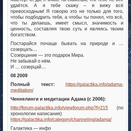
удаётся. А я тебе скажу – я вижу всё
превосходным! Я говорю это не только для того,
чтобы подбодрить тебя, а чтобы ты понял, что всё,
что ты делаешь, имеет смысл, значимость и
ценность, составляя твою суть и являясь твоим
богатством.
Постарайся почаще бывать на природе и …
созерцать…
Созерцание — это подарок Мира.
Не забывай о нём.
И … созерцай…
08 2009
Полный текст:
https://galactika.info/adama-
meditation/
Ченнелинги и медитации Адама (с 2006):
http://forum.galactika.info/viewforum.php?f=215
(по
хронологии написания)
https://galactika.info/category/channeling/adama/
Галактика — инфо