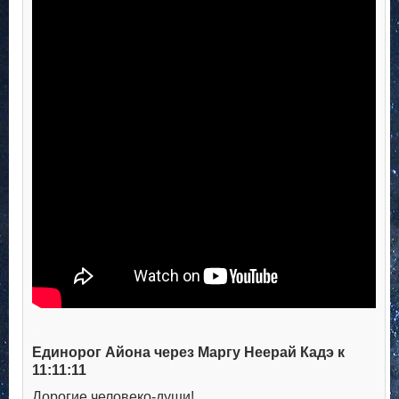
.
Единорог Айона через Маргу Неерай Кадэ к
11:11:11
Дорогие человеко-души!