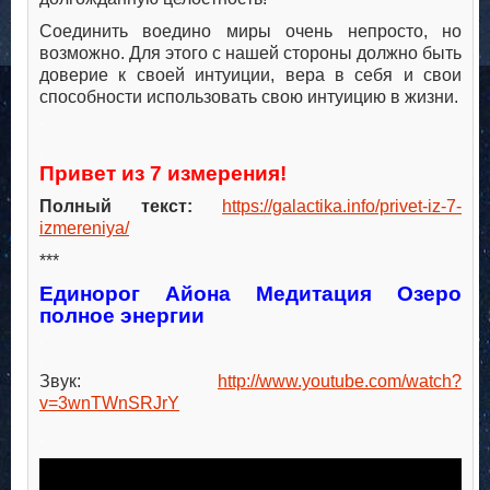
Соединить воедино миры очень непросто, но
возможно. Для этого с нашей стороны должно быть
доверие к своей интуиции, вера в себя и свои
способности использовать свою интуицию в жизни.
.
.
Привет из 7 измерения!
Полный текст:
https://galactika.info/privet-iz-7-
izmereniya/
***
Единорог Айона Медитация Озеро
полное энергии
.
.
Звук:
http://www.youtube.com/watch?
v=3wnTWnSRJrY
.