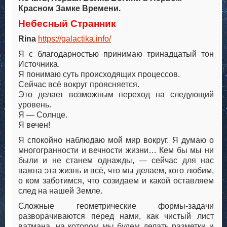
Красном Замке Времени.
Небесный Странник
Rina
https://galactika.info/
Я с благодарностью принимаю тринадцатый тон
Источника.
Я понимаю суть происходящих процессов.
Сейчас всё вокруг проясняется.
Это делает возможным переход на следующий
уровень.
Я — Солнце.
Я вечен!
Я спокойно наблюдаю мой мир вокруг. Я думаю о
многогранности и вечности жизни… Кем бы мы ни
были и не станем однажды, — сейчас для нас
важна эта жизнь и всё, что мы делаем, кого любим,
о ком заботимся, что созидаем и какой оставляем
след на нашей Земле.
Сложные геометрические формы-задачи
разворачиваются перед нами, как чистый лист
ватмана, на котором мы будем делать разметки и