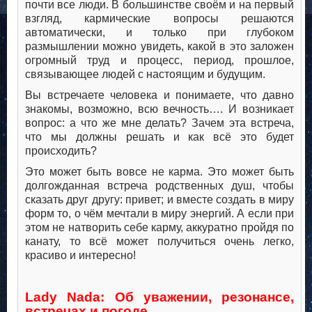
почти все люди. В большинстве своём и на первый
взгляд, кармические вопросы решаются
автоматически, и только при глубоком
размышлении можно увидеть, какой в это заложен
огромный труд и процесс, период, прошлое,
связывающее людей с настоящим и будущим.
Вы встречаете человека и понимаете, что давно
знакомы, возможно, всю вечность…. И возникает
вопрос: а что же мне делать? Зачем эта встреча,
что мы должны решать и как всё это будет
происходить?
Это может быть вовсе не карма. Это может быть
долгожданная встреча родственных душ, чтобы
сказать друг другу: привет; и вместе создать в миру
форм то, о чём мечтали в миру энергий. А если при
этом не натворить себе карму, аккуратно пройдя по
канату, то всё может получиться очень легко,
красиво и интересно!
.
.
Lady Nada: Об уважении, резонансе,
встречах и погоде