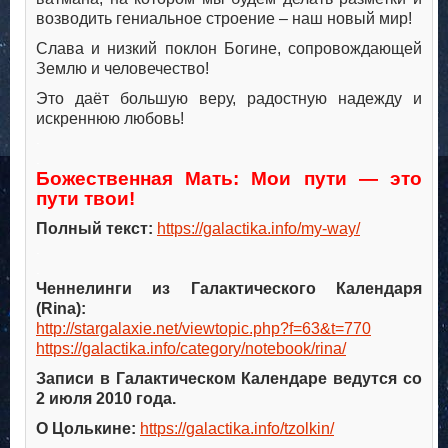
возводить гениальное строение – наш новый мир!
Слава и низкий поклон Богине, сопровождающей
Землю и человечество!
Это даёт большую веру, радостную надежду и
искреннюю любовь!
.
.
Божественная Мать: Мои пути — это
пути твои!
Полный текст:
https://galactika.info/my-way/
.
.
Ченнелинги из Галактического Календаря
(Rina):
http://stargalaxie.net/viewtopic.php?f=63&t=770
https://galactika.info/category/notebook/rina/
Записи в Галактическом Календаре ведутся со
2 июля 2010 года.
О Цолькине:
https://galactika.info/tzolkin/