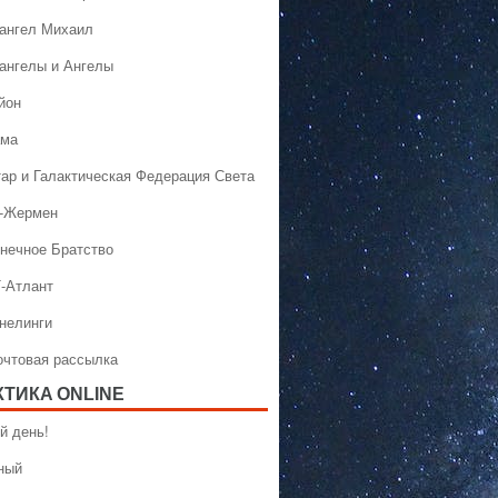
хангел Михаил
хангелы и Ангелы
йон
ама
тар и Галактическая Федерация Света
н-Жермен
лнечное Братство
Т-Атлант
ннелинги
Почтовая рассылка
КТИКA ONLINE
й день!
ный