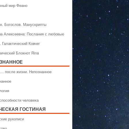
чный мир Феано
н. Богослов. Манускрипты
на Алексеевна: Послания с любовью
. Галактический Ковчег
рический Блокнот Rina
ЗНАННОЕ
… после жизни. Непознанное
нанное
логия
способности человека
ЧЕСКАЯ ГОСТИНАЯ
ские рукописи
ство