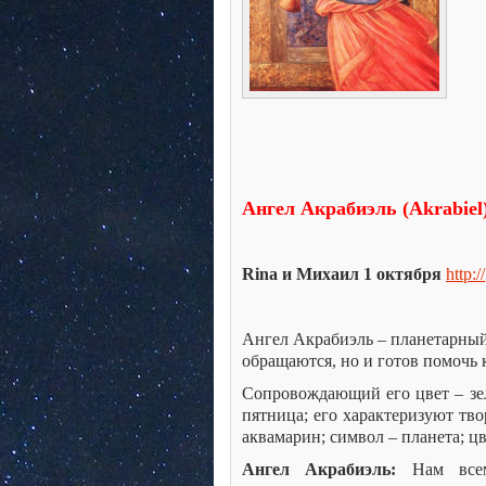
.
.
.
.
.
.
Ангел Акрабиэль (
Akrabiel
Rina
и Михаил 1 октября
http
://
Ангел Акрабиэль – планетарный 
обращаются, но и готов помочь 
Сопровождающий его цвет – зелё
пятница; его характеризуют тво
аквамарин; символ – планета; цв
Ангел Акрабиэль:
Нам всем 