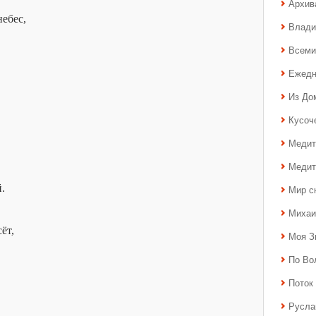
Архив
небес,
Влади
Всеми
Ежедн
Из До
Кусоч
Медит
Медит
.
Мир с
Михаи
ёт,
Моя З
По Во
Поток 
Русла