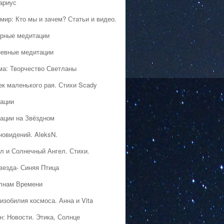
ариус
мир: Кто мы и зачем? Статьи и видео.
рные медитации
евные медитации
ма: Творчество Светланы
ек маленького рая. Стихи Scady
ации
ации на Звёздном
новидений. AleksN.
л и Солнечный Ангел. Стихи.
везда- Синяя Птица
лнам Времени
изобилия космоса. Анна и Vita
н: Новости. Этика, Солнце