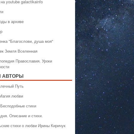
на youtube galactikainfo
ти
оды в архиве
ер
енка "Благослови, душа моя"
ек Земля Вселенная
лопедия Православия. Уроки
ности
 АВТОРЫ
 Млечный Путь
 Магия любви
 Бесподобные стихи
дня. Описание и стихи.
ьские стихи о любви Ирины Киричук