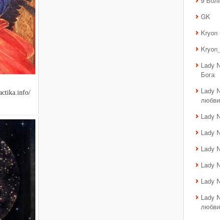
9 Вол
GK
Kryon
Kryon_
Lady 
Бога
Lady 
ctika.info/
любви
Lady 
Lady 
Lady 
Lady 
Lady 
Lady 
любви