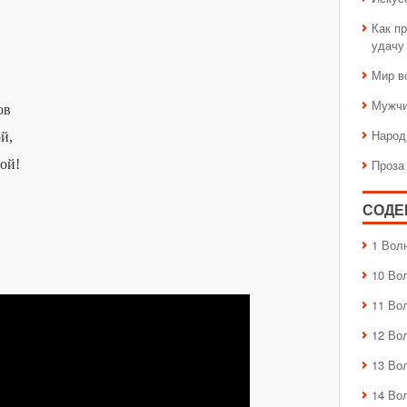
Как пр
удачу
Мир в
Мужчи
ов
Народ
й,
ой!
Проза
СОДЕ
1 Вол
10 Во
11 Во
12 Во
13 Во
14 Во