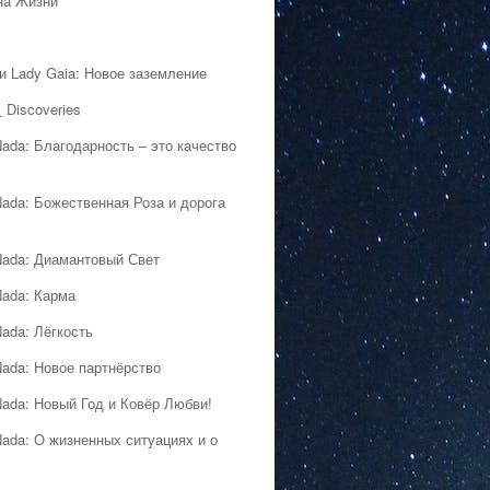
на Жизни
 и Lady Gaia: Новое заземление
 Discoveries
Nada: Благодарность – это качество
Nada: Божественная Роза и дорога
Nada: Диамантовый Свет
Nada: Карма
Nada: Лёгкость
Nada: Новое партнёрство
Nada: Новый Год и Ковёр Любви!
Nada: О жизненных ситуациях и о