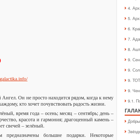
4. Ар
5. Ар
6. Кра
7. Ад
8. Аш
9. Се
)
9. Со
galactika
.
info
/
9. ТО
9. Че
Ангел. Он не просто находится рядом, когда к нему
9.1. 
каждому, кто хочет почувствовать радость жизни.
ГАЛА
ный, время года – осень; месяц – сентябрь; день –
рчество, красота и гармония; драгоценный камень –
Добры
ет свечей – зелёный.
Звёзд
предназначены большие подарки. Некоторые