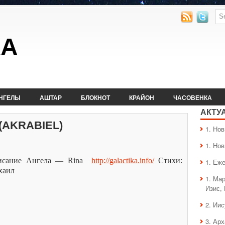
КА
НГЕЛЫ
АШТАР
БЛОКНОТ
КРАЙОН
ЧАСОВЕНКА
АКТУ
(AKRABIEL)
1. Hо
1. Hо
исание Ангела —
Rina
http
://
galactika
.
info
/
Стихи:
1. Еж
хаил
1. Ма
Изис,
2. Ии
3. Ар