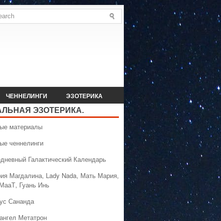
ЧЕННЕЛИНГИ
ЭЗОТЕРИКА
АЛЬНАЯ ЭЗОТЕРИКА.
вые материалы
вые ченнелинги
едневный Галактический Календарь
рия Магдалина, Lady Nada, Мать Мария,
 МааТ, Гуань Инь
сус Сананда
хангел Метатрон