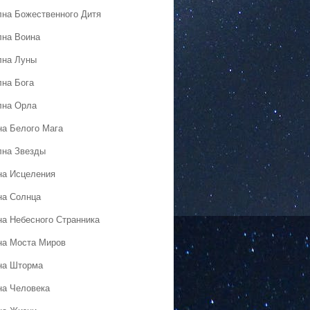
лна Божественного Дитя
лна Воина
лна Луны
лна Бога
лна Орла
на Белого Мага
лна Звезды
на Исцеления
на Солнца
на Небесного Странника
на Моста Миров
на Шторма
на Человека