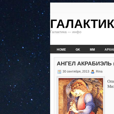
ГАЛАКТИ
Галактика — инфо
HOME
GK
MM
АРХА
АНГЕЛ АКРАБИЭЛЬ 
30 сентября, 2013
Rina
Оп
Ми
.
.
.