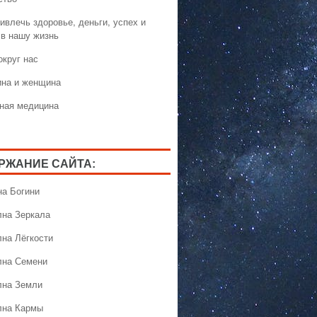
ивлечь здоровье, деньги, успех и
 в нашу жизнь
округ нас
на и женщина
ная медицина
РЖАНИЕ САЙТА:
на Богини
лна Зеркала
лна Лёгкости
лна Семени
лна Земли
лна Кармы