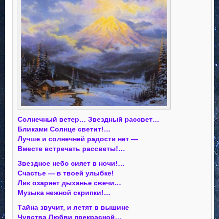
Солнечный ветер… Звездный рассвет…
Бликами Солнце светит!…
Лучше и солнечней радости нет —
Вместе встречать рассветы!…
Звездное небо сияет в ночи!…
Счастье — в твоей улыбке!
Лик озаряет дыханье свечи…
Музыка нежной скрипки!…
Тайна звучит, и летят в вышине
Чувства Любви прекрасной…