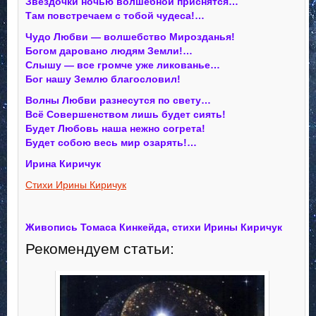
Звездочки ночью волшебной приснятся…
Там повстречаем с тобой чудеса!…
Чудо Любви — волшебство Мирозданья!
Богом даровано людям Земли!…
Слышу — все громче уже ликованье…
Бог нашу Землю благословил!
Волны Любви разнесутся по свету…
Всё Совершенством лишь будет сиять!
Будет Любовь наша нежно согрета!
Будет собою весь мир озарять!…
Ирина Киричук
Стихи Ирины Киричук
Живопись Томаса Кинкейда, стихи Ирины Киричук
Рекомендуем статьи: