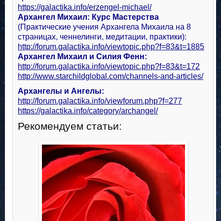
https://galactika.info/erzengel-michael/
Архангел Михаил: Курс Мастерства
(Практические учения Архангела Михаила на 8
страницах, ченнелинги, медитации, практики):
http://forum.galactika.info/viewtopic.php?f=83&t=1885
Архангел Михаил и Силия Фенн:
http://forum.galactika.info/viewtopic.php?f=83&t=172
http://www.starchildglobal.com/channels-and-articles/
Архангелы и Ангелы:
http://forum.galactika.info/viewforum.php?f=277
https://galactika.info/category/archangel/
Рекомендуем статьи: