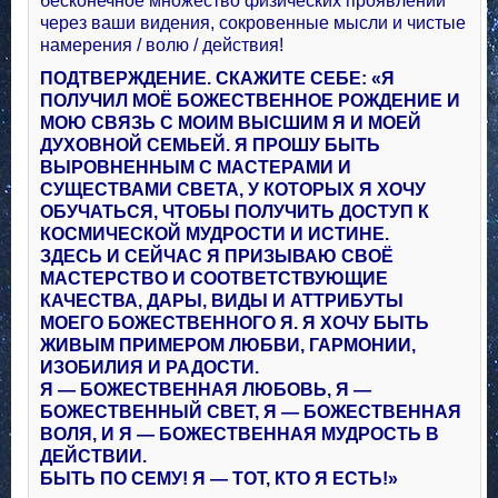
бесконечное множество физических проявлений
через ваши видения, сокровенные мысли и чистые
намерения / волю / действия!
ПОДТВЕРЖДЕНИЕ. СКАЖИТЕ СЕБЕ: «Я
ПОЛУЧИЛ МОЁ БОЖЕСТВЕННОЕ РОЖДЕНИЕ И
МОЮ СВЯЗЬ С МОИМ ВЫСШИМ Я И МОЕЙ
ДУХОВНОЙ СЕМЬЕЙ. Я ПРОШУ БЫТЬ
ВЫРОВНЕННЫМ С МАСТЕРАМИ И
СУЩЕСТВАМИ СВЕТА, У КОТОРЫХ Я ХОЧУ
ОБУЧАТЬСЯ, ЧТОБЫ ПОЛУЧИТЬ ДОСТУП К
КОСМИЧЕСКОЙ МУДРОСТИ И ИСТИНЕ.
ЗДЕСЬ И СЕЙЧАС Я ПРИЗЫВАЮ СВОЁ
МАСТЕРСТВО И СООТВЕТСТВУЮЩИЕ
КАЧЕСТВА, ДАРЫ, ВИДЫ И АТТРИБУТЫ
МОЕГО БОЖЕСТВЕННОГО Я. Я ХОЧУ БЫТЬ
ЖИВЫМ ПРИМЕРОМ ЛЮБВИ, ГАРМОНИИ,
ИЗОБИЛИЯ И РАДОСТИ.
Я — БОЖЕСТВЕННАЯ ЛЮБОВЬ, Я —
БОЖЕСТВЕННЫЙ СВЕТ, Я — БОЖЕСТВЕННАЯ
ВОЛЯ, И Я — БОЖЕСТВЕННАЯ МУДРОСТЬ В
ДЕЙСТВИИ.
БЫТЬ ПО СЕМУ! Я — ТОТ, КТО Я ЕСТЬ!»