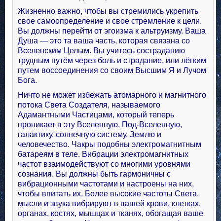
Жизненно важно, чтобы вы стремились укрепить
свое самоопределение и свое стремление к цели.
Вы должны перейти от эгоизма к альтруизму. Ваша
Душа — это та ваша часть, которая связана со
Вселенским Целым. Вы учитесь состраданию
трудным путём через боль и страдание, или лёгким
путем воссоединения со своим Высшим Я и Лучом
Бога.
Ничто не может избежать атомарного и магнитного
потока Света Создателя, называемого
Адамантными Частицами, который теперь
проникает в эту Вселенную, Под-Вселенную,
галактику, солнечную систему, Землю и
человечество. Чакры подобны электромагнитным
батареям в теле. Вибрации электромагнитных
частот взаимодействуют со многими уровнями
сознания. Вы должны быть гармоничны с
вибрационными частотами и настроены на них,
чтобы впитать их. Более высокие частоты Света,
мысли и звука вибрируют в вашей крови, клетках,
органах, костях, мышцах и тканях, обогащая ваше