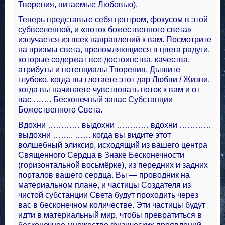
Творения, питаемые Любовью).
Теперь представьте себя центром, фокусом в этой
субвселенной, и «поток божественного света»
излучается из всех направлений к вам. Посмотрите
на призмы света, преломляющиеся в цвета радуги,
которые содержат все достоинства, качества,
атрибуты и потенциалы Творения. Дышите
глубоко, когда вы глотаете этот дар Любви / Жизни,
когда вы начинаете чувствовать поток к вам и от
вас ……. Бесконечный запас Субстанции
Божественного Света.
Вдохни ………… выдохни ………… вдохни …………
выдохни …….. …… когда вы видите этот
волшебный эликсир, исходящий из вашего центра
Священного Сердца в Знаке Бесконечности
(горизонтальной восьмёрке), из передних и задних
порталов вашего сердца. Вы — проводник на
материальном плане, и частицы Создателя из
чистой субстанции Света будут проходить через
вас в бесконечном количестве. Эти частицы будут
идти в материальный мир, чтобы превратиться в