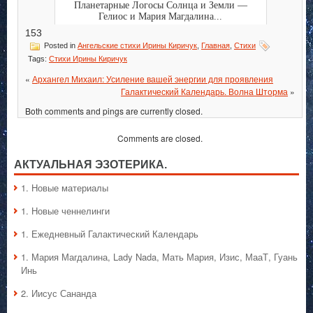
Планетарные Логосы Солнца и Земли —
Гелиос и Мария Магдалина...
153
Posted in
Ангельские стихи Ирины Киричук
,
Главная
,
Стихи
Tags:
Стихи Ирины Киричук
«
Архангел Михаил: Усиление вашей энергии для проявления
Галактический Календарь. Волна Шторма
»
Both comments and pings are currently closed.
Comments are closed.
АКТУАЛЬНАЯ ЭЗОТЕРИКА.
1. Hовые материалы
1. Hовые ченнелинги
1. Ежедневный Галактический Календарь
1. Мария Магдалина, Lady Nada, Мать Мария, Изис, МааТ, Гуань
Инь
2. Иисус Сананда