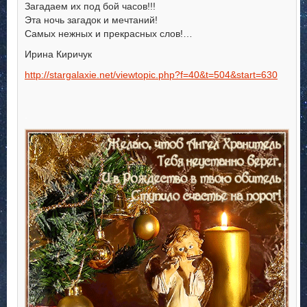
Загадаем их под бой часов!!!
Эта ночь загадок и мечтаний!
Самых нежных и прекрасных слов!…
Ирина Киричук
http://stargalaxie.net/viewtopic.php?f=40&t=504&start=630
.