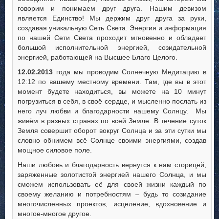
говорим и понимаем друг друга. Нашим девизом
является Единство! Мы держим друг друга за руки,
создавая уникальную Сеть Света. Энергия и информация
по нашей Сети Света проходит мгновенно и обладает
большой исполнительной энергией, созидательной
энергией, работающей на Высшее Благо Целого.
12.02.2013
года мы проводим Солнечную Медитацию в
12:12 по вашему местному времени. Там, где вы в этот
момент будете находиться, вы можете на 10 минут
погрузиться в себя, в своё сердце, и мысленно послать из
него луч любви и благодарности нашему Солнцу. Мы
живём в разных странах по всей Земле. В течение суток
Земля совершит оборот вокруг Солнца и за эти сутки мы
словно обнимем всё Солнце своими энергиями, создав
мощное силовое поле.
Наши любовь и благодарность вернутся к нам сторицей,
заряженные золотистой энергией нашего Солнца, и мы
сможем использовать её для своей жизни каждый по
своему желанию и потребностям – будь то созидание
многочисленных проектов, исцеление, вдохновение и
многое-многое другое.