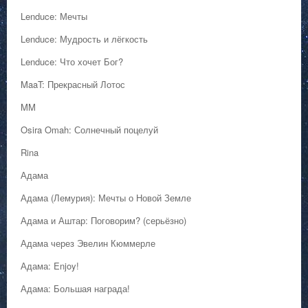
Lenduce: Мечты
Lenduce: Мудрость и лёгкость
Lenduce: Что хочет Бог?
MaaT: Прекрасный Лотос
MM
Osira Omah: Солнечный поцелуй
Rina
Адама
Адама (Лемурия): Мечты о Новой Земле
Адама и Аштар: Поговорим? (серьёзно)
Адама через Эвелин Кюммерле
Адама: Enjoy!
Адама: Большая награда!