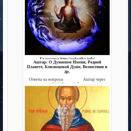
Аштар: О Духовном Имени, Родной
Планете, Близнецовой Душе, Вознесении и
др.
Ответы на вопросы Аштар через
ShaNiRaa: О Д...