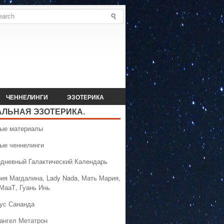
ЧЕННЕЛИНГИ
ЭЗОТЕРИКА
АЛЬНАЯ ЭЗОТЕРИКА.
вые материалы
вые ченнелинги
едневный Галактический Календарь
рия Магдалина, Lady Nada, Мать Мария,
 МааТ, Гуань Инь
сус Сананда
хангел Метатрон