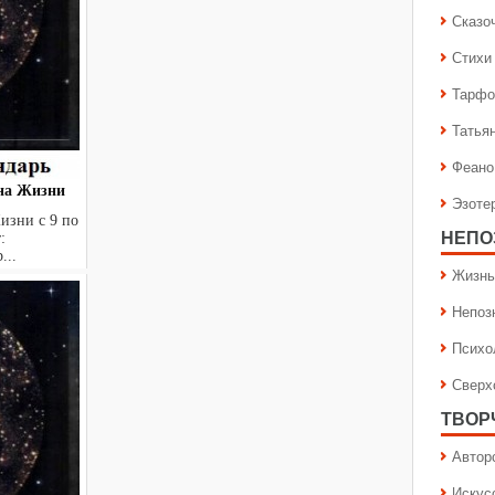
Сказо
Стихи
Тарфо
Татья
Феано
лна Жизни
Эзоте
изни с 9 по
НЕПО
:
...
Жизнь
Непоз
Психо
Сверх
ТВОР
Автор
Искус