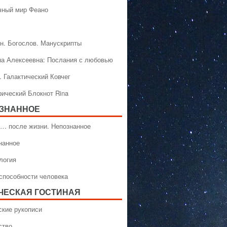
чный мир Феано
н. Богослов. Манускрипты
на Алексеевна: Послания с любовью
. Галактический Ковчег
рический Блокнот Rina
ЗНАННОЕ
… после жизни. Непознанное
нанное
логия
способности человека
ЧЕСКАЯ ГОСТИНАЯ
ские рукописи
ство