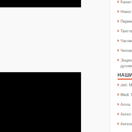
Канал 
Новос
Перев
Твитт
Часов
Челов
Энцик
духов
НАШИ
Jeti:
Medi.
Алла.
Ангел 
Ангел