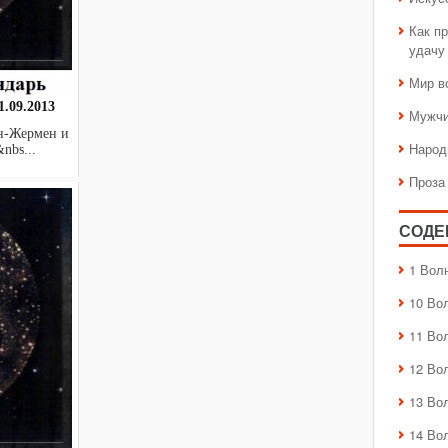
Как пр
удачу
Мир в
.09.2013
Мужчи
н-Жермен и
Народ
bs...
Проза
СОДЕ
1 Вол
10 Во
11 Во
12 Во
13 Во
14 Во