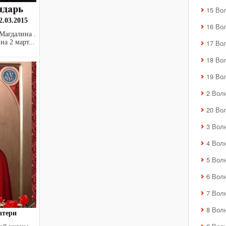
15 Во
.03.2015
16 Во
Магдалина .
 на 2 март...
17 Во
18 Во
19 Во
2 Вол
20 Во
3 Вол
4 Вол
5 Вол
6 Вол
7 Вол
8 Вол
атери