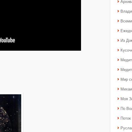
Архив
Влади
Всеми
Ежедн
Из До
Кусоч
Медит
Медит
Мир с
Михаи
Моя З
По Во
Поток 
Русла