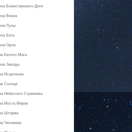
лна Божественного Дитя
лна Воина
лна Луны
лна Бога
лна Орла
на Белого Мага
лна Звезды
на Исцеления
на Солнца
на Небесного Странника
на Моста Миров
на Шторма
на Человека