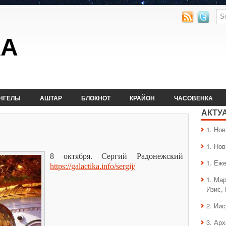
КА
НГЕЛЫ
АШТАР
БЛОКНОТ
КРАЙОН
ЧАСОВЕНКА
АКТУ
1. Hо
1. Hо
8 октября. Сергий Радонежский
1. Еж
https://galactika.info/sergij/
1. Ма
Изис,
2. Ии
3. Ар