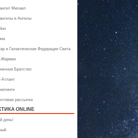
хангел Михаил
хангелы и Ангелы
йон
ама
тар и Галактическая Федерация Света
н-Жермен
лнечное Братство
Т-Атлант
ннелинги
Почтовая рассылка
КТИКA ONLINE
й день!
ный