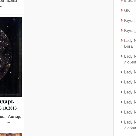
9 Вол
кой иконы
..
GK
Kryon
Kryon_
Lady 
Бога
Lady 
любви
Lady 
Lady 
Lady 
Lady 
.10.2013
Lady 
аил, Аштар,
. ...
Lady 
любви