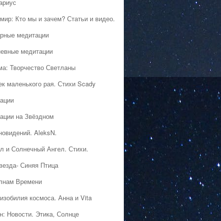
ариус
мир: Кто мы и зачем? Статьи и видео.
рные медитации
евные медитации
ма: Творчество Светланы
ек маленького рая. Стихи Scady
ации
ации на Звёздном
новидений. AleksN.
л и Солнечный Ангел. Стихи.
везда- Синяя Птица
лнам Времени
изобилия космоса. Анна и Vita
н: Новости. Этика, Солнце