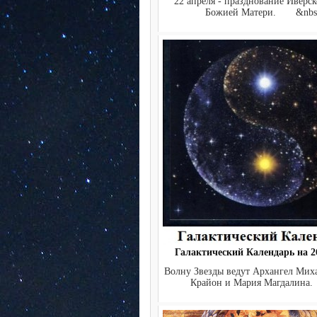
22 апреля - празднование Иверс
Божией Матери. &nbs.
Галактический Календарь на 26
Волну Звезды ведут Архангел Мих
Крайон и Мария Магдалина