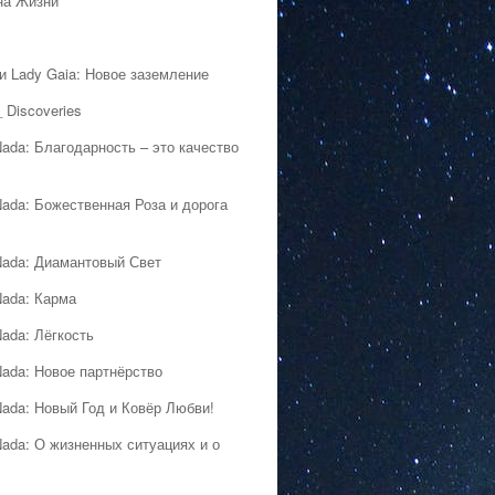
на Жизни
 и Lady Gaia: Новое заземление
 Discoveries
Nada: Благодарность – это качество
Nada: Божественная Роза и дорога
Nada: Диамантовый Свет
Nada: Карма
Nada: Лёгкость
Nada: Новое партнёрство
Nada: Новый Год и Ковёр Любви!
Nada: О жизненных ситуациях и о