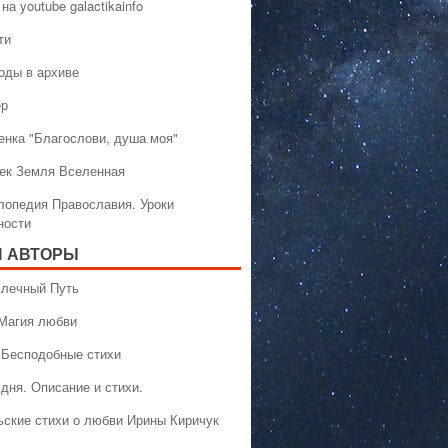
на youtube galactikainfo
ти
оды в архиве
ер
енка "Благослови, душа моя"
ек Земля Вселенная
лопедия Православия. Уроки
ности
 АВТОРЫ
 Млечный Путь
 Магия любви
 Бесподобные стихи
дня. Описание и стихи.
ьские стихи о любви Ирины Киричук