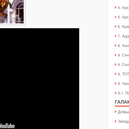
4. Ар
5. Ар
6. Кра
7. Ад
8. Аш
9. Се
9. Со
9. ТО
9. Че
9.1. 
ГАЛА
Добры
Звёзд