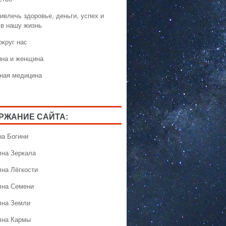
ивлечь здоровье, деньги, успех и
 в нашу жизнь
округ нас
на и женщина
ная медицина
РЖАНИЕ САЙТА:
на Богини
лна Зеркала
лна Лёгкости
лна Семени
лна Земли
лна Кармы