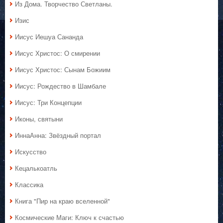
Из Дома. Творчество Светланы.
Изис
Иисус Иешуа Сананда
Иисус Христос: О смирении
Иисус Христос: Сынам Божиим
Иисус: Рождество в Шамбале
Иисус: Три Концепции
Иконы, святыни
ИннаАнна: Звёздный портал
Искусство
Кецалькоатль
Классика
Книга "Пир на краю вселенной"
Космические Маги: Ключ к счастью