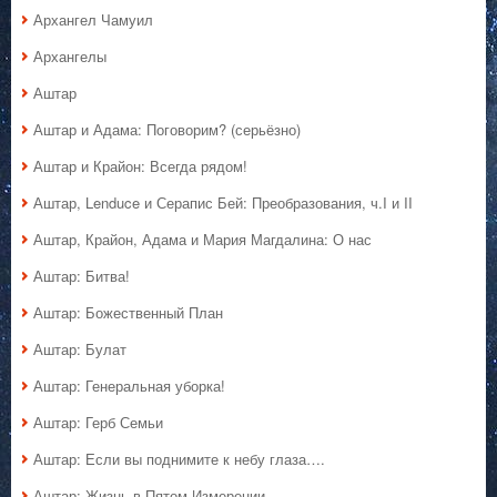
Архангел Чамуил
Архангелы
Аштар
Аштар и Адама: Поговорим? (серьёзно)
Аштар и Крайон: Всегда рядом!
Аштар, Lenduce и Серапис Бей: Преобразования, ч.I и II
Аштар, Крайон, Адама и Мария Магдалина: О нас
Аштар: Битва!
Аштар: Божественный План
Аштар: Булат
Аштар: Генеральная уборка!
Аштар: Герб Семьи
Аштар: Если вы поднимите к небу глаза….
Аштар: Жизнь в Пятом Измерении