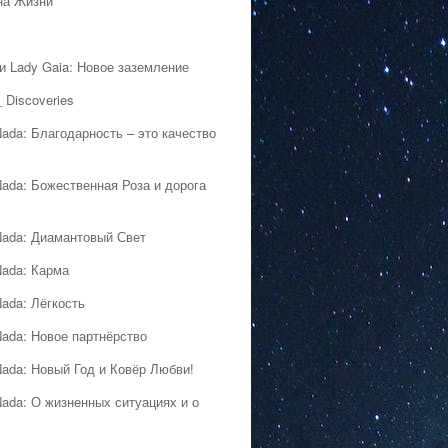
на Жизни
 и Lady Gaia: Новое заземление
 Discoveries
Nada: Благодарность – это качество
Nada: Божественная Роза и дорога
Nada: Диамантовый Свет
Nada: Карма
Nada: Лёгкость
Nada: Новое партнёрство
Nada: Новый Год и Ковёр Любви!
Nada: О жизненных ситуациях и о