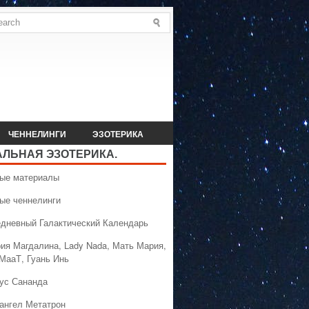
ЧЕННЕЛИНГИ
ЭЗОТЕРИКА
АЛЬНАЯ ЭЗОТЕРИКА.
вые материалы
вые ченнелинги
едневный Галактический Календарь
рия Магдалина, Lady Nada, Мать Мария,
 МааТ, Гуань Инь
сус Сананда
хангел Метатрон