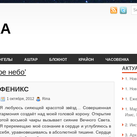
КА
НГЕЛЫ
АШТАР
БЛОКНОТ
КРАЙОН
ЧАСОВЕНКА
АКТУ
ое небо’
1. Hо
ФЕНИКС
1. Hо
1. Еж
1 октября, 2012
Rina
Я любуюсь сияющей красотой звёзд… Совершенная
1. Ма
гармония создаёт над моей головой корону. Открытие
Изис,
этой восьмой чакры вызывает сияние Вечного Света.
2. Ии
Я преремещаю моё сознание в сердце и углубляюсь в
себя, уравновешиваясь в абсолютной тишине. Сердце
3. Ар