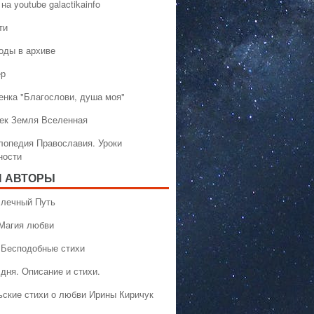
на youtube galactikainfo
ти
оды в архиве
ер
енка "Благослови, душа моя"
ек Земля Вселенная
лопедия Православия. Уроки
ности
 АВТОРЫ
 Млечный Путь
 Магия любви
 Бесподобные стихи
дня. Описание и стихи.
ьские стихи о любви Ирины Киричук