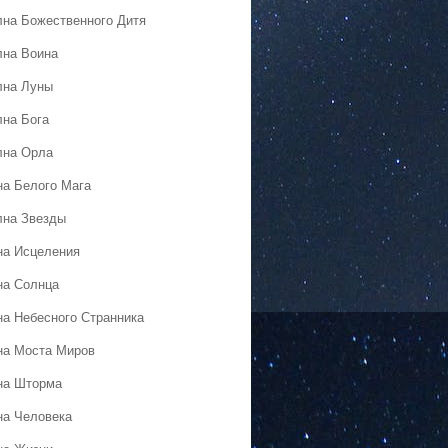
лна Божественного Дитя
лна Воина
лна Луны
лна Бога
лна Орла
на Белого Мага
лна Звезды
на Исцеления
на Солнца
на Небесного Странника
на Моста Миров
на Шторма
на Человека