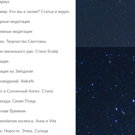
ариус
мир: Кто мы и зачем? Статьи и видео.
рные медитации
евные медитации
ма: Творчество Светланы
ек маленького рая. Стихи Scady
ации
ации на Звёздном
новидений. AleksN.
л и Солнечный Ангел. Стихи.
везда- Синяя Птица
лнам Времени
изобилия космоса. Анна и Vita
н: Новости. Этика, Солнце