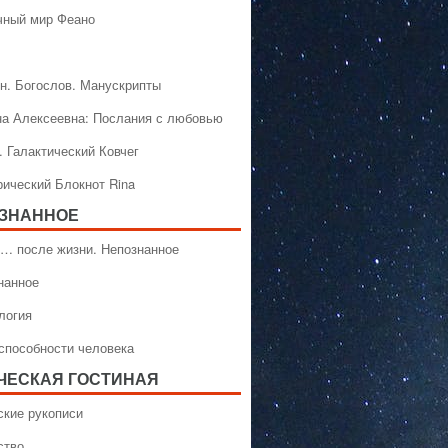
чный мир Феано
н. Богослов. Манускрипты
на Алексеевна: Послания с любовью
. Галактический Ковчег
рический Блокнот Rina
ЗНАННОЕ
… после жизни. Непознанное
нанное
логия
способности человека
ЧЕСКАЯ ГОСТИНАЯ
ские рукописи
ство