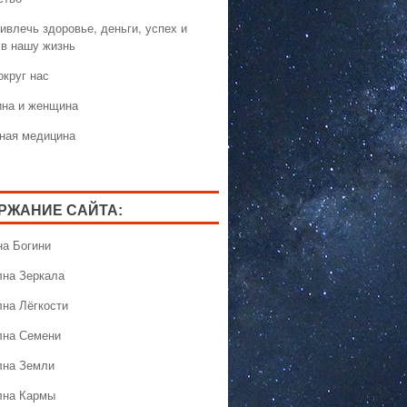
ивлечь здоровье, деньги, успех и
 в нашу жизнь
округ нас
на и женщина
ная медицина
РЖАНИЕ САЙТА:
на Богини
лна Зеркала
лна Лёгкости
лна Семени
лна Земли
лна Кармы