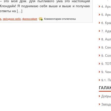
– это мой Дом. Для пытливого ума это настоящий
Клондайк! Я поднимаю себя выше и выше и получаю
4. Ар
ответы на […]
5. Ар
к
а
,
звёздное небо
,
философия
Комментарии
отключены
6. Кра
записи
Феникс
7. Ад
8. Аш
9. Се
9. Со
9. ТО
9. Че
9.1. 
ГАЛА
Добры
Звёзд