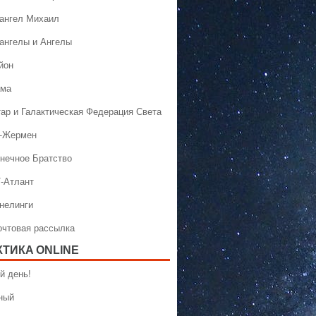
хангел Михаил
хангелы и Ангелы
йон
ама
тар и Галактическая Федерация Света
н-Жермен
лнечное Братство
Т-Атлант
ннелинги
Почтовая рассылка
КТИКA ONLINE
й день!
ный