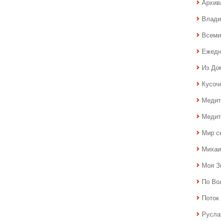
Архив
Влади
Всеми
Ежедн
Из До
Кусоч
Медит
Медит
Мир с
Михаи
Моя З
По Во
Поток 
Русла