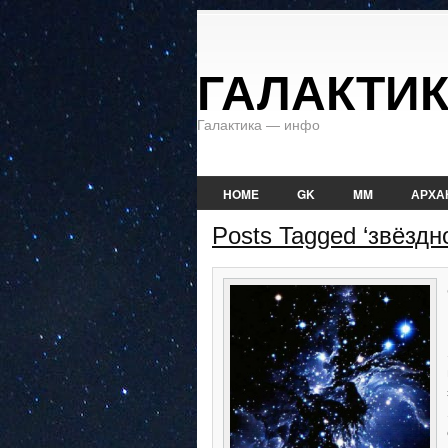
ГАЛАКТИ
Галактика — инфо
HOME
GK
MM
АРХА
Posts Tagged ‘звёздн