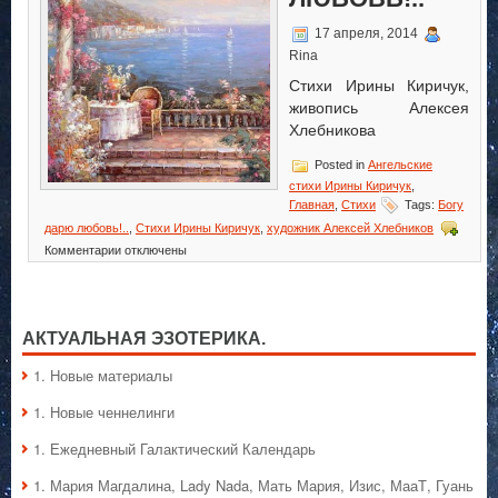
17 апреля, 2014
Rina
Стихи Ирины Киричук,
живопись Алексея
Хлебникова
Posted in
Ангельские
стихи Ирины Киричук
,
Главная
,
Стихи
Tags:
Богу
дарю любовь!..
,
Стихи Ирины Киричук
,
художник Алексей Хлебников
к
Комментарии
отключены
записи
Богу
дарю
любовь!..
АКТУАЛЬНАЯ ЭЗОТЕРИКА.
1. Hовые материалы
1. Hовые ченнелинги
1. Ежедневный Галактический Календарь
1. Мария Магдалина, Lady Nada, Мать Мария, Изис, МааТ, Гуань