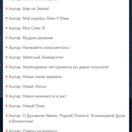
Аштар: Мир на Земле!
Аштар: Мой корабль Shan-Y-Shea
Аштар: Моя Семь Я
Аштар: Мудрое решение
Аштар: Начинайте снова мечтать!
Аштар: Небесный Университет
Аштар: Необходимые инструменты вы давно получили!
Аштар: Новая линия времени
Аштар: Новая Эпоха
Аштар: Новое начинается в вас!
Аштар: Новый План
Аштар: О Духовном Имени, Родной Планете, Близнецовой Душе
и Вознесении
Аштар: Ответы на вопросы