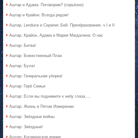
Аштар и Адама: Поговорим? (серьёзно)
Аштар и Крайон: Всегда рядом!
Аштар, Lenduce и Серапис Бей: Преобразования, ч.I и II
Аштар, Крайон, Адама и Мария Магдалина: О нас
Аштар: Битва!
Аштар: Божественный План
Аштар: Булат
Аштар: Генеральная уборка!
Аштар: Герб Семьи
Аштар: Если вы поднимите к небу глаза….
Аштар: Жизнь в Пятом Измерении
Аштар: Звёздные войны
Аштар: Звёздные!
Аштар: Космическое время