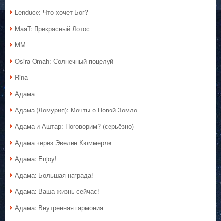
Lenduce: Что хочет Бог?
MaaT: Прекрасный Лотос
MM
Osira Omah: Солнечный поцелуй
Rina
Адама
Адама (Лемурия): Мечты о Новой Земле
Адама и Аштар: Поговорим? (серьёзно)
Адама через Эвелин Кюммерле
Адама: Enjoy!
Адама: Большая награда!
Адама: Ваша жизнь сейчас!
Адама: Внутренняя гармония