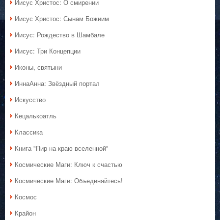
Иисус Христос: О смирении
Иисус Христос: Сынам Божиим
Иисус: Рождество в Шамбале
Иисус: Три Концепции
Иконы, святыни
ИннаАнна: Звёздный портал
Искусство
Кецалькоатль
Классика
Книга "Пир на краю вселенной"
Космические Маги: Ключ к счастью
Космические Маги: Объединяйтесь!
Космос
Крайон