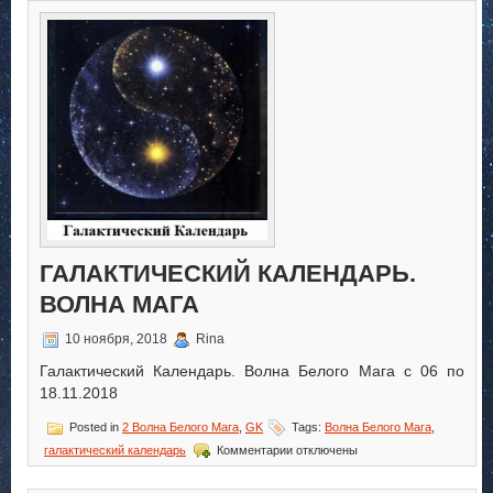
Календарь.
Волна
Белого
Мага
ГАЛАКТИЧЕСКИЙ КАЛЕНДАРЬ.
ВОЛНА МАГА
10 ноября, 2018
Rina
Галактический Календарь. Волна Белого Мага с 06 по
18.11.2018
Posted in
2 Волна Белого Мага
,
GK
Tags:
Волна Белого Мага
,
к
галактический календарь
Комментарии
отключены
записи
Галактический