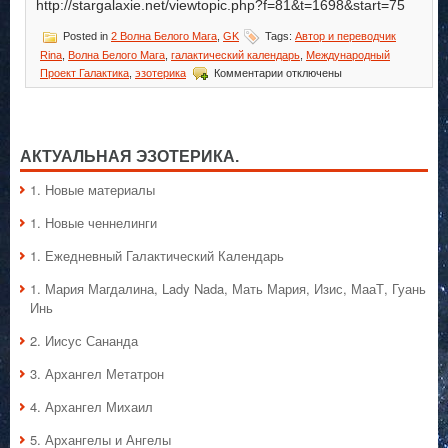
http://stargalaxie.net/viewtopic.php?f=81&t=1698&start=75
Posted in
2 Волна Белого Мага
,
GK
Tags:
Автор и переводчик
Rina
,
Волна Белого Мага
,
галактический календарь
,
Международный
к
Проект Галактика
,
эзотерика
Комментарии
отключены
записи
Галактический
Календарь.
Волна
Мага
АКТУАЛЬНАЯ ЭЗОТЕРИКА.
1. Hовые материалы
1. Hовые ченнелинги
1. Ежедневный Галактический Календарь
1. Мария Магдалина, Lady Nada, Мать Мария, Изис, МааТ, Гуань
Инь
2. Иисус Сананда
3. Архангел Метатрон
4. Архангел Михаил
5. Архангелы и Ангелы