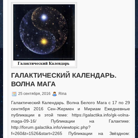
Календарь.
Волна
Мага
ГАЛАКТИЧЕСКИЙ КАЛЕНДАРЬ.
ВОЛНА МАГА
25 сентября, 2016
Rina
Галактический Календарь. Волна Белого Мага с 17 по 29
сентября 2016 Сен-Жермен и Мириам Ежедневные
публикации в этой теме: https://galactika.info/gk-volna-
maga-09-16/ Публикации на Галактике:
http://forum.galactika.info/viewtopic.php?
f=260&t=1526&start=2265 Публикации на Звёздном: