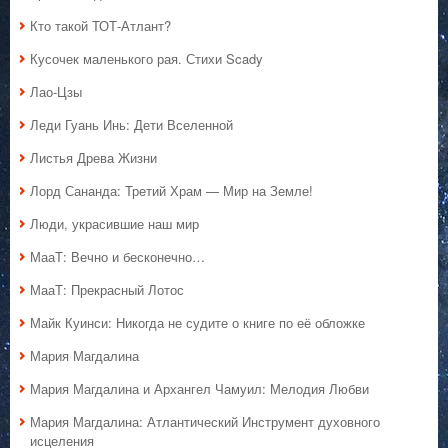
Кто такой ТОТ-Атлант?
Кусочек маленького рая. Стихи Scady
Лао-Цзы
Леди Гуань Инь: Дети Вселенной
Листья Древа Жизни
Лорд Сананда: Третий Храм — Мир на Земле!
Люди, украсившие наш мир
МааТ: Вечно и бесконечно…
МааТ: Прекрасный Лотос
Майк Куинси: Никогда не судите о книге по её обложке
Мария Магдалина
Мария Магдалина и Архангел Чамуил: Мелодия Любви
Мария Магдалина: Атлантический Инструмент духовного
исцеления