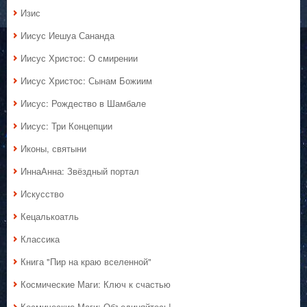
Изис
Иисус Иешуа Сананда
Иисус Христос: О смирении
Иисус Христос: Сынам Божиим
Иисус: Рождество в Шамбале
Иисус: Три Концепции
Иконы, святыни
ИннаАнна: Звёздный портал
Искусство
Кецалькоатль
Классика
Книга "Пир на краю вселенной"
Космические Маги: Ключ к счастью
Космические Маги: Объединяйтесь!