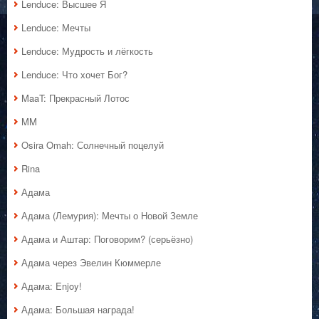
Lenduce: Высшее Я
Lenduce: Мечты
Lenduce: Мудрость и лёгкость
Lenduce: Что хочет Бог?
MaaT: Прекрасный Лотос
MM
Osira Omah: Солнечный поцелуй
Rina
Адама
Адама (Лемурия): Мечты о Новой Земле
Адама и Аштар: Поговорим? (серьёзно)
Адама через Эвелин Кюммерле
Адама: Enjoy!
Адама: Большая награда!