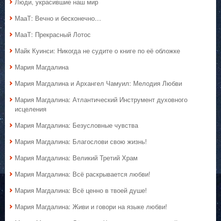
Люди, украсившие наш мир
МааТ: Вечно и бесконечно…
МааТ: Прекрасный Лотос
Майк Куинси: Никогда не судите о книге по её обложке
Мария Магдалина
Мария Магдалина и Архангел Чамуил: Мелодия Любви
Мария Магдалина: Атлантический Инструмент духовного
исцеления
Мария Магдалина: Безусловные чувства
Мария Магдалина: Благослови свою жизнь!
Мария Магдалина: Великий Третий Храм
Мария Магдалина: Всё раскрывается любви!
Мария Магдалина: Всё ценно в твоей душе!
Мария Магдалина: Живи и говори на языке любви!