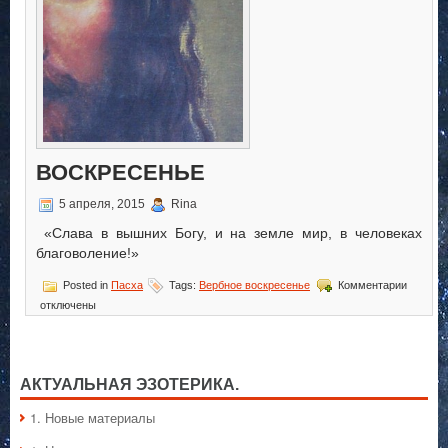
ВОСКРЕСЕНЬЕ
5 апреля, 2015
Rina
«Слава в вышних Богу, и на земле мир, в человеках
благоволение!»
к
Posted in
Пасха
Tags:
Вербное воскресенье
Комментарии
записи
отключены
Вербно
Воскрес
АКТУАЛЬНАЯ ЭЗОТЕРИКА.
1. Hовые материалы