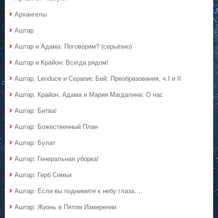
Архангелы
Аштар
Аштар и Адама: Поговорим? (серьёзно)
Аштар и Крайон: Всегда рядом!
Аштар, Lenduce и Серапис Бей: Преобразования, ч.I и II
Аштар, Крайон, Адама и Мария Магдалина: О нас
Аштар: Битва!
Аштар: Божественный План
Аштар: Булат
Аштар: Генеральная уборка!
Аштар: Герб Семьи
Аштар: Если вы поднимите к небу глаза….
Аштар: Жизнь в Пятом Измерении