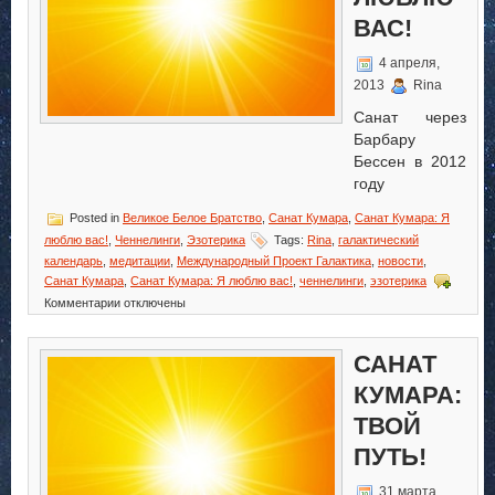
ВАС!
4 апреля,
2013
Rina
Санат через
Барбару
Бессен в 2012
году
Posted in
Великое Белое Братство
,
Санат Кумара
,
Санат Кумара: Я
люблю вас!
,
Ченнелинги
,
Эзотерика
Tags:
Rina
,
галактический
календарь
,
медитации
,
Международный Проект Галактика
,
новости
,
Санат Кумара
,
Санат Кумара: Я люблю вас!
,
ченнелинги
,
эзотерика
к
Комментарии
отключены
записи
Санат
Кумара:
САНАТ
Я
КУМАРА:
люблю
вас!
ТВОЙ
ПУТЬ!
31 марта,