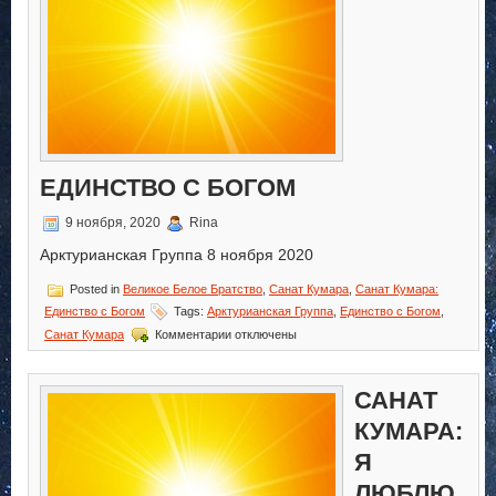
ЕДИНСТВО С БОГОМ
9 ноября, 2020
Rina
Арктурианская Группа 8 ноября 2020
Posted in
Великое Белое Братство
,
Санат Кумара
,
Санат Кумара:
Единство с Богом
Tags:
Арктурианская Группа
,
Единство с Богом
,
к
Санат Кумара
Комментарии
отключены
записи
Санат
Кумара:
САНАТ
Единство
с
КУМАРА:
Богом
Я
ЛЮБЛЮ