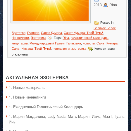
2013
Rina
Posted in
Великое Белое
Братство
,
Главная
,
Санат Кумара
,
Санат Кумара: Твой Путь!
,
Ченнелинги
,
Эзотерика
Tags:
Rina
,
галактический календарь
,
медитации
,
Международный Проект Галактика
,
новости
,
Санат Кумара
,
к
Санат Кумара: Твой Путь!
,
ченнелинги
,
эзотерика
Комментарии
записи
отключены
Санат
Кумара:
Твой
Путь!
АКТУАЛЬНАЯ ЭЗОТЕРИКА.
1. Hовые материалы
1. Hовые ченнелинги
1. Ежедневный Галактический Календарь
1. Мария Магдалина, Lady Nada, Мать Мария, Изис, МааТ, Гуань
Инь