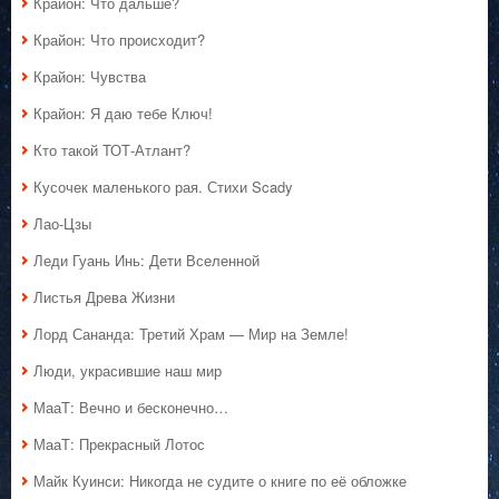
Крайон: Что дальше?
Крайон: Что происходит?
Крайон: Чувства
Крайон: Я даю тебе Ключ!
Кто такой ТОТ-Атлант?
Кусочек маленького рая. Стихи Scady
Лао-Цзы
Леди Гуань Инь: Дети Вселенной
Листья Древа Жизни
Лорд Сананда: Третий Храм — Мир на Земле!
Люди, украсившие наш мир
МааТ: Вечно и бесконечно…
МааТ: Прекрасный Лотос
Майк Куинси: Никогда не судите о книге по её обложке