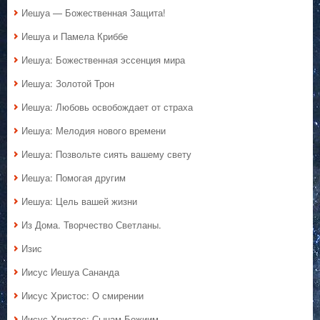
Иешуа — Божественная Защита!
Иешуа и Памела Криббе
Иешуа: Божественная эссенция мира
Иешуа: Золотой Трон
Иешуа: Любовь освобождает от страха
Иешуа: Мелодия нового времени
Иешуа: Позвольте сиять вашему свету
Иешуа: Помогая другим
Иешуа: Цель вашей жизни
Из Дома. Творчество Светланы.
Изис
Иисус Иешуа Сананда
Иисус Христос: О смирении
Иисус Христос: Сынам Божиим