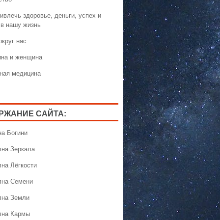
ивлечь здоровье, деньги, успех и
 в нашу жизнь
округ нас
на и женщина
ная медицина
РЖАНИЕ САЙТА:
на Богини
лна Зеркала
лна Лёгкости
лна Семени
лна Земли
лна Кармы