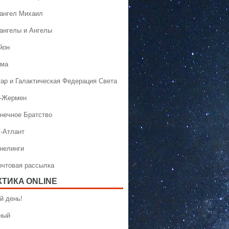
хангел Михаил
хангелы и Ангелы
йон
ама
тар и Галактическая Федерация Света
н-Жермен
лнечное Братство
Т-Атлант
ннелинги
Почтовая рассылка
КТИКA ONLINE
й день!
ный