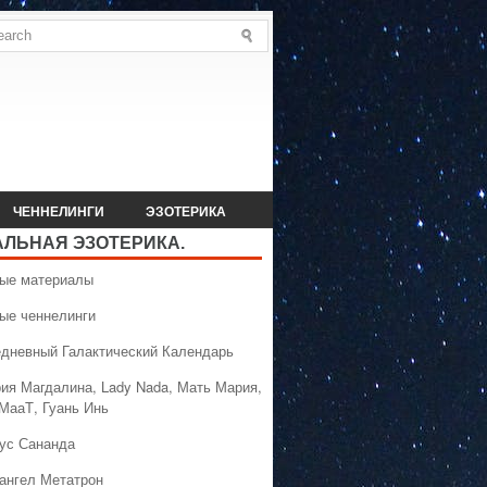
ЧЕННЕЛИНГИ
ЭЗОТЕРИКА
АЛЬНАЯ ЭЗОТЕРИКА.
вые материалы
вые ченнелинги
едневный Галактический Календарь
рия Магдалина, Lady Nada, Мать Мария,
 МааТ, Гуань Инь
сус Сананда
хангел Метатрон