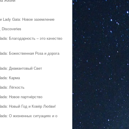
на Жизни
 и Lady Gaia: Новое заземление
 Discoveries
Nada: Благодарность – это качество
Nada: Божественная Роза и дорога
Nada: Диамантовый Свет
Nada: Карма
Nada: Лёгкость
Nada: Новое партнёрство
Nada: Новый Год и Ковёр Любви!
Nada: О жизненных ситуациях и о