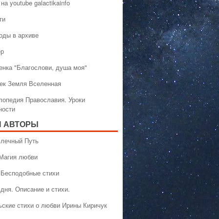
на youtube galactikainfo
ти
оды в архиве
ер
енка "Благослови, душа моя"
ек Земля Вселенная
лопедия Православия. Уроки
ности
 АВТОРЫ
 Млечный Путь
 Магия любви
 Бесподобные стихи
дня. Описание и стихи.
ьские стихи о любви Ирины Киричук