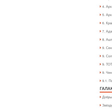
С
Новым
4. Ар
2014
годом!
5. Ар
6. Кра
7. Ад
8. Аш
9. Се
9. Со
9. ТО
9. Че
9.1. 
ГАЛА
Добры
Звёзд