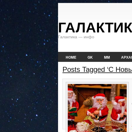
ГАЛАКТИ
Галактика — инфо
HOME
GK
MM
АРХА
Posts Tagged ‘С Нов