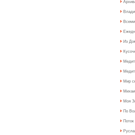
Архив
Влади
Всеми
Ежедн
Из До
Кусоч
Медит
Медит
Мир с
Михаи
Моя З
По Во
Поток 
Русла