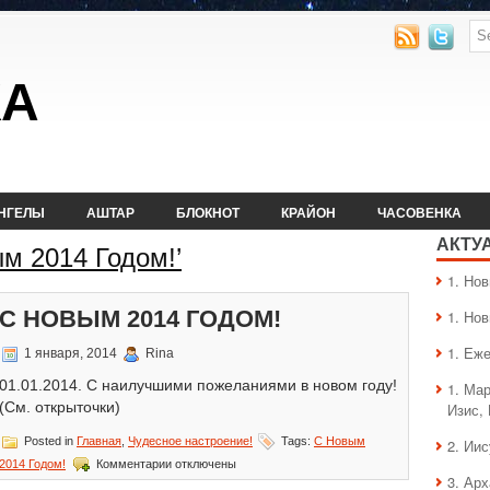
КА
НГЕЛЫ
АШТАР
БЛОКНОТ
КРАЙОН
ЧАСОВЕНКА
АКТУ
ым 2014 Годом!’
1. Hо
С НОВЫМ 2014 ГОДОМ!
1. Hо
1. Еж
1 января, 2014
Rina
01.01.2014. С наилучшими пожеланиями в новом году!
1. Ма
(См. открыточки)
Изис,
Posted in
Главная
,
Чудесное настроение!
Tags:
С Новым
2. Ии
к
2014 Годом!
Комментарии
отключены
записи
3. Ар