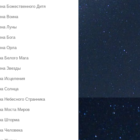
лна Божественного Дитя
лна Воина
лна Луны
лна Бога
лна Орла
на Белого Мага
лна Звезды
на Исцеления
на Солнца
на Небесного Странника
на Моста Миров
на Шторма
на Человека