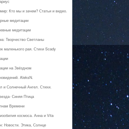
ариус
мир: Кто мы и зачем? Статьи и видео.
рные медитации
евные медитации
ма: Творчество Светланы
ек маленького рая. Стихи Scady
ации
ации на Звёздном
новидений. AleksN.
л и Солнечный Ангел. Стихи.
везда- Синяя Птица
лнам Времени
изобилия космоса. Анна и Vita
н: Новости. Этика, Солнце