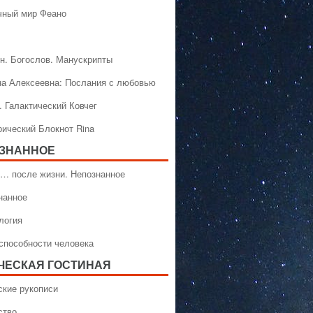
чный мир Феано
н. Богослов. Манускрипты
на Алексеевна: Послания с любовью
. Галактический Ковчег
рический Блокнот Rina
ЗНАННОЕ
… после жизни. Непознанное
нанное
логия
способности человека
ЧЕСКАЯ ГОСТИНАЯ
ские рукописи
ство