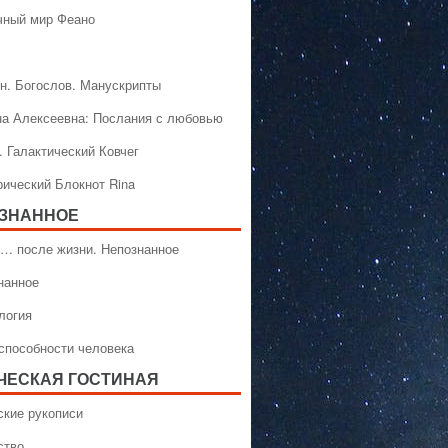
чный мир Феано
н. Богослов. Манускрипты
на Алексеевна: Послания с любовью
. Галактический Ковчег
рический Блокнот Rina
ЗНАННОЕ
… после жизни. Непознанное
нанное
логия
способности человека
ЧЕСКАЯ ГОСТИНАЯ
ские рукописи
ство