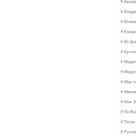
Архив
Влади
Всеми
Ежедн
Из До
Кусоч
Медит
Медит
Мир с
Михаи
Моя З
По Во
Поток 
Русла