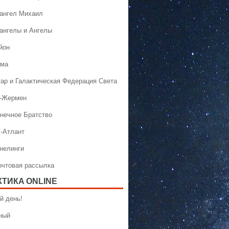
хангел Михаил
хангелы и Ангелы
йон
ама
тар и Галактическая Федерация Света
н-Жермен
лнечное Братство
Т-Атлант
ннелинги
Почтовая рассылка
КТИКA ONLINE
й день!
ный