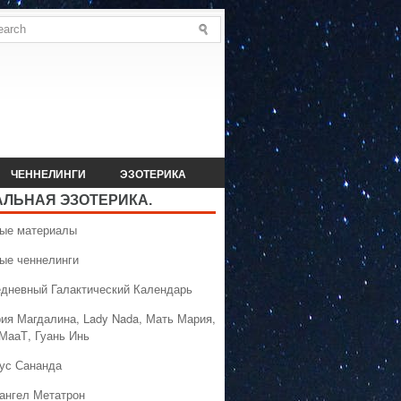
ЧЕННЕЛИНГИ
ЭЗОТЕРИКА
АЛЬНАЯ ЭЗОТЕРИКА.
вые материалы
вые ченнелинги
едневный Галактический Календарь
рия Магдалина, Lady Nada, Мать Мария,
 МааТ, Гуань Инь
сус Сананда
хангел Метатрон