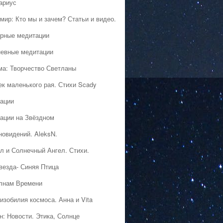
ариус
мир: Кто мы и зачем? Статьи и видео.
рные медитации
евные медитации
ма: Творчество Светланы
ек маленького рая. Стихи Scady
ации
ации на Звёздном
новидений. AleksN.
л и Солнечный Ангел. Стихи.
везда- Синяя Птица
лнам Времени
изобилия космоса. Анна и Vita
н: Новости. Этика, Солнце