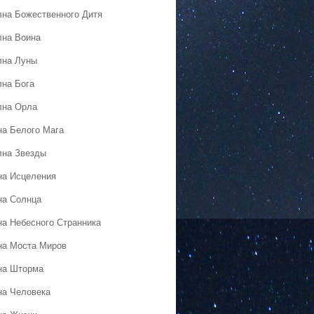
лна Божественного Дитя
лна Воина
лна Луны
лна Бога
лна Орла
на Белого Мага
лна Звезды
на Исцеления
на Солнца
на Небесного Странника
на Моста Миров
на Шторма
на Человека