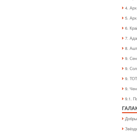
годом!
4. Ар
5. Ар
6. Кра
7. Ад
8. Аш
9. Се
9. Со
9. ТО
9. Че
9.1. 
ГАЛА
Добры
Звёзд