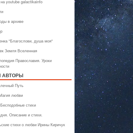
на youtube galactikainfo
ти
оды в архиве
ер
енка "Благослови, душа моя"
ек Земля Вселенная
лопедия Православия. Уроки
ности
 АВТОРЫ
 Млечный Путь
 Магия любви
 Бесподобные стихи
дня. Описание и стихи.
ьские стихи о любви Ирины Киричук