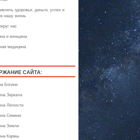
ивлечь здоровье, деньги, успех и
 в нашу жизнь
округ нас
на и женщина
ная медицина
РЖАНИЕ САЙТА:
на Богини
лна Зеркала
лна Лёгкости
лна Семени
лна Земли
лна Кармы