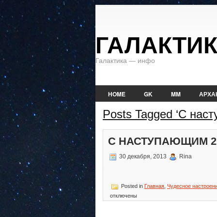
ГАЛАКТИ
Галактика — инфо
HOME
GK
MM
АРХА
Posts Tagged ‘С нас
С НАСТУПАЮЩИМ 2
30 декабря, 2013
Rina
Posted in
Главная
,
Чудесное настроени
отключены