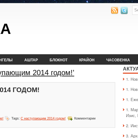
КА
НГЕЛЫ
АШТАР
БЛОКНОТ
КРАЙОН
ЧАСОВЕНКА
АКТУ
тупающим 2014 годом!’
1. Hо
014 ГОДОМ!
1. Hо
1. Еж
1. Ма
Изис,
к
е!
Tags:
С наступающим 2014 годом!
Комментарии
записи
2. Ии
С
наступающим
3. Ар
2014