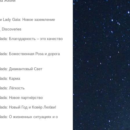
на Жизни
 и Lady Gaia: Новое заземление
 Discoveries
Nada: Благодарность – это качество
Nada: Божественная Роза и дорога
Nada: Диамантовый Свет
Nada: Карма
Nada: Лёгкость
Nada: Новое партнёрство
Nada: Новый Год и Ковёр Любви!
Nada: О жизненных ситуациях и о