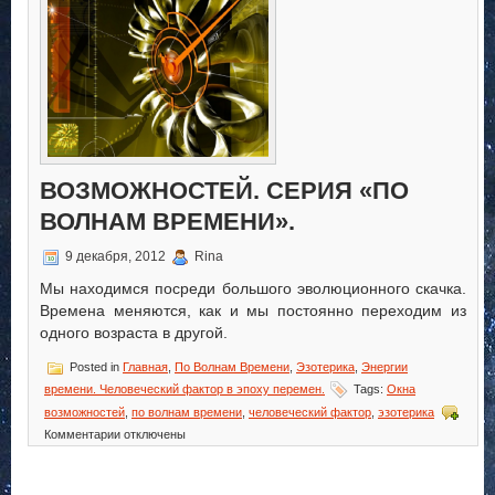
ВОЗМОЖНОСТЕЙ. СЕРИЯ «ПО
ВОЛНАМ ВРЕМЕНИ».
9 декабря, 2012
Rina
Мы находимся посреди большого эволюционного скачка.
Времена меняются, как и мы постоянно переходим из
одного возраста в другой.
Posted in
Главная
,
По Волнам Времени
,
Эзотерика
,
Энергии
времени. Человеческий фактор в эпоху перемен.
Tags:
Окна
возможностей
,
по волнам времени
,
человеческий фактор
,
эзотерика
к
Комментарии
отключены
записи
Окна
Возможностей.