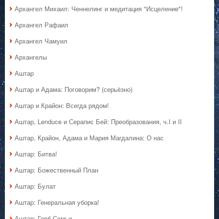
Архангел Михаил: Ченнелинг и медитация "Исцеление"!
Архангел Рафаил
Архангел Чамуил
Архангелы
Аштар
Аштар и Адама: Поговорим? (серьёзно)
Аштар и Крайон: Всегда рядом!
Аштар, Lenduce и Серапис Бей: Преобразования, ч.I и II
Аштар, Крайон, Адама и Мария Магдалина: О нас
Аштар: Битва!
Аштар: Божественный План
Аштар: Булат
Аштар: Генеральная уборка!
Аштар: Герб Семьи