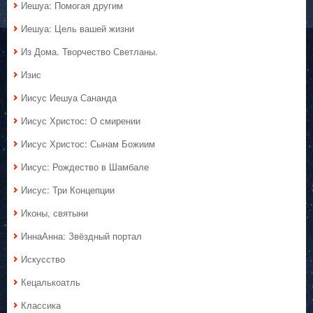
Иешуа: Помогая другим
Иешуа: Цель вашей жизни
Из Дома. Творчество Светланы.
Изис
Иисус Иешуа Сананда
Иисус Христос: О смирении
Иисус Христос: Сынам Божиим
Иисус: Рождество в Шамбале
Иисус: Три Концепции
Иконы, святыни
ИннаАнна: Звёздный портал
Искусство
Кецалькоатль
Классика