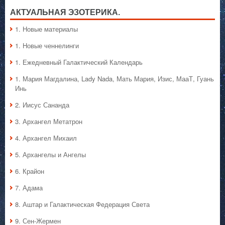
Серия
АКТУАЛЬНАЯ ЭЗОТЕРИКА.
«По
Волнам
1. Hовые материалы
Времени».
1. Hовые ченнелинги
1. Ежедневный Галактический Календарь
1. Мария Магдалина, Lady Nada, Мать Мария, Изис, МааТ, Гуань
Инь
2. Иисус Сананда
3. Архангел Метатрон
4. Архангел Михаил
5. Архангелы и Ангелы
6. Крайон
7. Адама
8. Аштар и Галактическая Федерация Света
9. Сен-Жермен