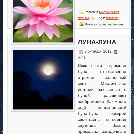
Posted in
Мистическая
музыка
Tags:
мистика
к
Комментарии
отключены
записи
LION
HEART
ЛУНА-ЛУНА
3 октября, 2012
Rina
Ярко светит огромная
Луна, ответственно
отражая солнечный
свет. Мистические
истории, связанные с
Луной, расширяют
воображение. Как много
ещё непознанного!
Луна-Луна, раскрой
свои тайны! Ты, верная
спутница Земли,
прекрасна, загадочна и