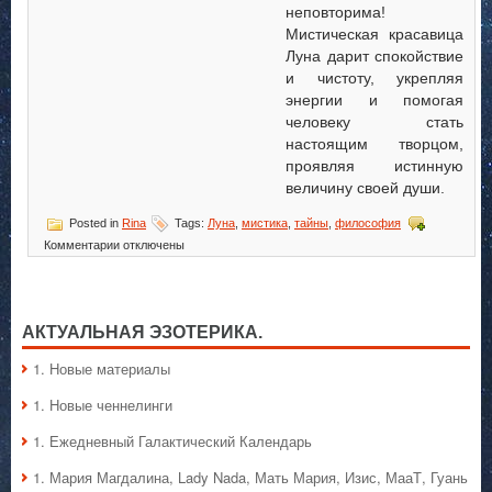
неповторима!
Мистическая красавица
Луна дарит спокойствие
и чистоту, укрепляя
энергии и помогая
человеку стать
настоящим творцом,
проявляя истинную
величину своей души.
Posted in
Rina
Tags:
Луна
,
мистика
,
тайны
,
философия
к
Комментарии
отключены
записи
Луна-
Луна
АКТУАЛЬНАЯ ЭЗОТЕРИКА.
1. Hовые материалы
1. Hовые ченнелинги
1. Ежедневный Галактический Календарь
1. Мария Магдалина, Lady Nada, Мать Мария, Изис, МааТ, Гуань