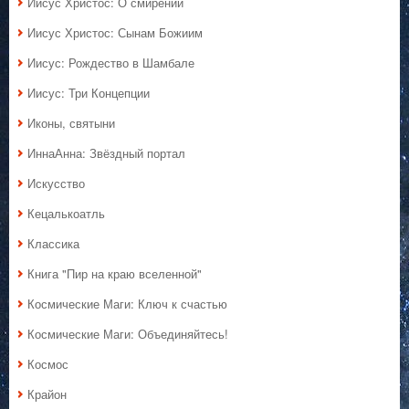
Иисус Христос: О смирении
Иисус Христос: Сынам Божиим
Иисус: Рождество в Шамбале
Иисус: Три Концепции
Иконы, святыни
ИннаАнна: Звёздный портал
Искусство
Кецалькоатль
Классика
Книга "Пир на краю вселенной"
Космические Маги: Ключ к счастью
Космические Маги: Объединяйтесь!
Космос
Крайон