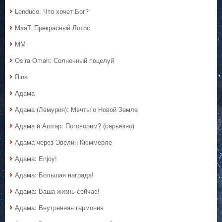
Lenduce: Что хочет Бог?
MaaT: Прекрасный Лотос
MM
Osira Omah: Солнечный поцелуй
Rina
Адама
Адама (Лемурия): Мечты о Новой Земле
Адама и Аштар: Поговорим? (серьёзно)
Адама через Эвелин Кюммерле
Адама: Enjoy!
Адама: Большая награда!
Адама: Ваша жизнь сейчас!
Адама: Внутренняя гармония