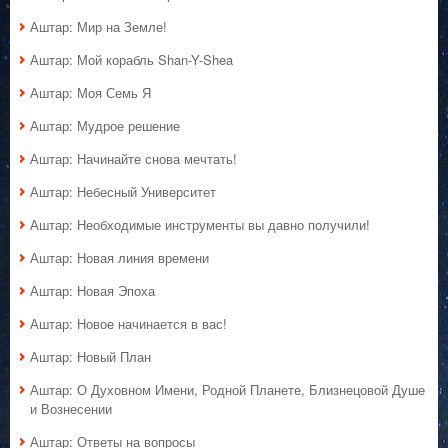
Аштар: Мир на Земле!
Аштар: Мой корабль Shan-Y-Shea
Аштар: Моя Семь Я
Аштар: Мудрое решение
Аштар: Начинайте снова мечтать!
Аштар: Небесный Университет
Аштар: Необходимые инструменты вы давно получили!
Аштар: Новая линия времени
Аштар: Новая Эпоха
Аштар: Новое начинается в вас!
Аштар: Новый План
Аштар: О Духовном Имени, Родной Планете, Близнецовой Душе
и Вознесении
Аштар: Ответы на вопросы