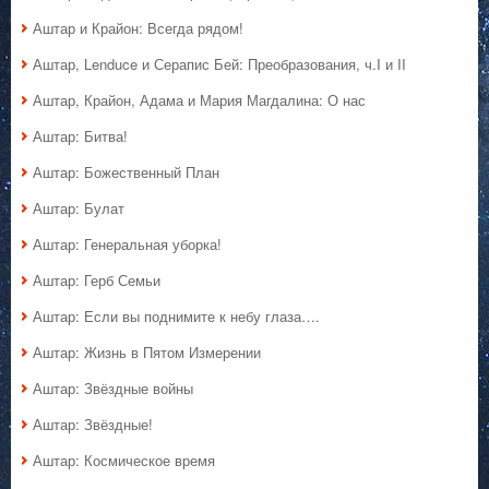
Аштар и Крайон: Всегда рядом!
Аштар, Lenduce и Серапис Бей: Преобразования, ч.I и II
Аштар, Крайон, Адама и Мария Магдалина: О нас
Аштар: Битва!
Аштар: Божественный План
Аштар: Булат
Аштар: Генеральная уборка!
Аштар: Герб Семьи
Аштар: Если вы поднимите к небу глаза….
Аштар: Жизнь в Пятом Измерении
Аштар: Звёздные войны
Аштар: Звёздные!
Аштар: Космическое время