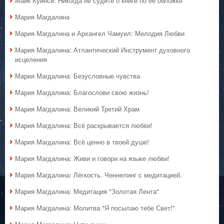
Майк Куинси: Никогда не судите о книге по её обложке
Мария Магдалина
Мария Магдалина и Архангел Чамуил: Мелодия Любви
Мария Магдалина: Атлантический Инструмент духовного
исцеления
Мария Магдалина: Безусловные чувства
Мария Магдалина: Благослови свою жизнь!
Мария Магдалина: Великий Третий Храм
Мария Магдалина: Всё раскрывается любви!
Мария Магдалина: Всё ценно в твоей душе!
Мария Магдалина: Живи и говори на языке любви!
Мария Магдалина: Лёгкость. Ченнелинг с медитацией.
Мария Магдалина: Медитация "Золотая Лента"
Мария Магдалина: Молитва "Я посылаю тебе Свет!"