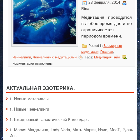
23 февраля, 2014
Rina
Медитация проводится
в любое время дня и не
ограничивается
периодом времени.
Posted in
Всемирные
медитации
,
Главная
,
Ченнелинги
,
Ченнелинги с медитациями
Tags:
Медитация Гайи
к
Комментарии
отключены
записи
Медитация
Гайи
АКТУАЛЬНАЯ ЭЗОТЕРИКА.
1. Hовые материалы
1. Hовые ченнелинги
1. Ежедневный Галактический Календарь
1. Мария Магдалина, Lady Nada, Мать Мария, Изис, МааТ, Гуань
Инь