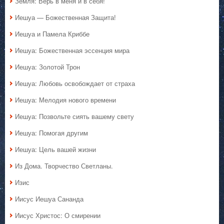
Земля: Верь в меня и в себя!
Иешуа — Божественная Защита!
Иешуа и Памела Криббе
Иешуа: Божественная эссенция мира
Иешуа: Золотой Трон
Иешуа: Любовь освобождает от страха
Иешуа: Мелодия нового времени
Иешуа: Позвольте сиять вашему свету
Иешуа: Помогая другим
Иешуа: Цель вашей жизни
Из Дома. Творчество Светланы.
Изис
Иисус Иешуа Сананда
Иисус Христос: О смирении