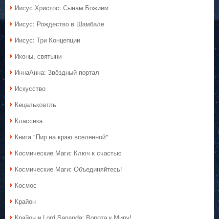
Иисус Христос: Сынам Божиим
Иисус: Рождество в Шамбале
Иисус: Три Концепции
Иконы, святыни
ИннаАнна: Звёздный портал
Искусство
Кецалькоатль
Классика
Книга "Пир на краю вселенной"
Космические Маги: Ключ к счастью
Космические Маги: Объединяйтесь!
Космос
Крайон
Крайон и Lord Sananda: Ворота к Миру!