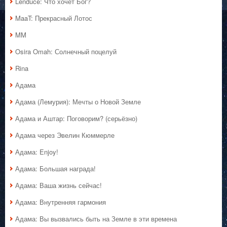
Lenduce: Что хочет Бог?
MaaT: Прекрасный Лотос
MM
Osira Omah: Солнечный поцелуй
Rina
Адама
Адама (Лемурия): Мечты о Новой Земле
Адама и Аштар: Поговорим? (серьёзно)
Адама через Эвелин Кюммерле
Адама: Enjoy!
Адама: Большая награда!
Адама: Ваша жизнь сейчас!
Адама: Внутренняя гармония
Адама: Вы вызвались быть на Земле в эти времена