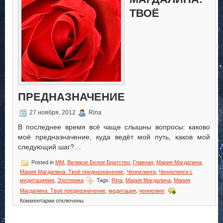
ТВОЁ
ПРЕДНАЗНАЧЕНИЕ
27 ноября, 2012
Rina
В последнее время всё чаще слышны вопросы: каково
моё предназначение, куда ведёт мой путь, каков мой
следующий шаг?…
Posted in
MM
,
Великое Белое Братство
,
Главная
,
Мария Магдалина
,
Мария Магдалина: Твоё предназначение
,
Ченнелинги
,
Ченнелинги с
медитациями
,
Эзотерика
Tags:
Rina
,
Мария Магдалина
,
Мария
Магдалина: Твоё предназначение
,
медитация
,
ченнелинг
к
Комментарии
отключены
записи
Мария