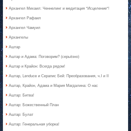
Архангел Михаил: Ченнелинг и медитация "Исцеление"!
Архангел Рафаил
Архангел Чамуил
Архангелы
Аштар
Аштар и Адама: Поговорим? (серьёзно)
Аштар и Крайон: Всегда рядом!
Аштар, Lenduce и Серапис Бей: Преобразования, ч.I и II
Аштар, Крайон, Адама и Мария Магдалина: О нас
Аштар: Битва!
Аштар: Божественный План
Аштар: Булат
Аштар: Генеральная уборка!