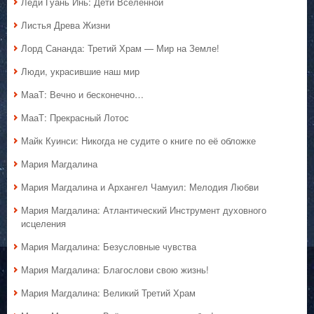
Леди Гуань Инь: Дети Вселенной
Листья Древа Жизни
Лорд Сананда: Третий Храм — Мир на Земле!
Люди, украсившие наш мир
МааТ: Вечно и бесконечно…
МааТ: Прекрасный Лотос
Майк Куинси: Никогда не судите о книге по её обложке
Мария Магдалина
Мария Магдалина и Архангел Чамуил: Мелодия Любви
Мария Магдалина: Атлантический Инструмент духовного
исцеления
Мария Магдалина: Безусловные чувства
Мария Магдалина: Благослови свою жизнь!
Мария Магдалина: Великий Третий Храм