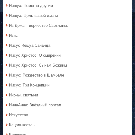
Иешуа: Помогая другим
Иешуа: Цель вашей жизни
Из Дома. Творчество Светланы.
Изис
Иисус Иешуа Сананда
Иисус Христос: О смирении
Иисус Христос: Сынам Божиим
Иисус: Рождество в Шамбале
Иисус: Три Концепции
Иконы, святыни
ИннаАнна: Звёздный портал
Искусство
Кецалькоатль
Классика