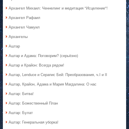
Архангел Михаил: Ченнелинг и медитация "Исцеление"!
Архангел Рафаил
Архангел Чамуил
Архангелы
Аштар
Аштар и Адама: Поговорим? (серьёзно)
Аштар и Крайон: Всегда рядом!
Аштар, Lenduce и Серапис Бей: Преобразования, ч.I и II
Аштар, Крайон, Адама и Мария Магдалина: О нас
Аштар: Битва!
Аштар: Божественный План
Аштар: Булат
Аштар: Генеральная уборка!