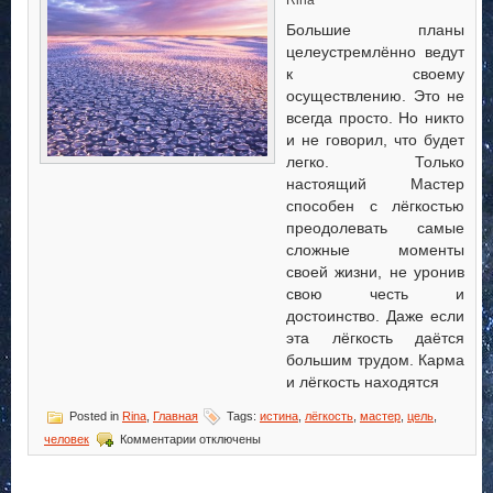
Rina
Большие планы
целеустремлённо ведут
к своему
осуществлению. Это не
всегда просто. Но никто
и не говорил, что будет
легко. Только
настоящий Мастер
способен с лёгкостью
преодолевать самые
сложные моменты
своей жизни, не уронив
свою честь и
достоинство. Даже если
эта лёгкость даётся
большим трудом. Карма
и лёгкость находятся
Posted in
Rina
,
Главная
Tags:
истина
,
лёгкость
,
мастер
,
цель
,
к
человек
Комментарии
отключены
записи
Истина