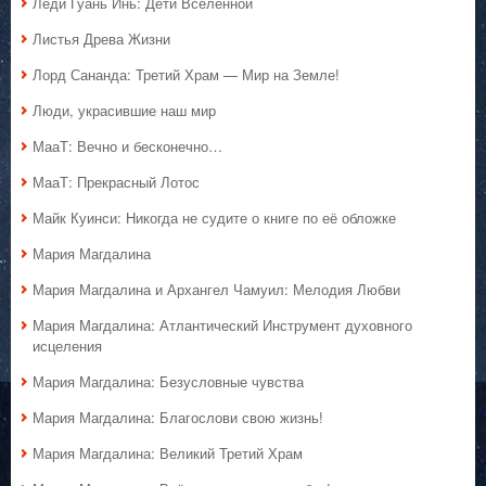
Леди Гуань Инь: Дети Вселенной
Листья Древа Жизни
Лорд Сананда: Третий Храм — Мир на Земле!
Люди, украсившие наш мир
МааТ: Вечно и бесконечно…
МааТ: Прекрасный Лотос
Майк Куинси: Никогда не судите о книге по её обложке
Мария Магдалина
Мария Магдалина и Архангел Чамуил: Мелодия Любви
Мария Магдалина: Атлантический Инструмент духовного
исцеления
Мария Магдалина: Безусловные чувства
Мария Магдалина: Благослови свою жизнь!
Мария Магдалина: Великий Третий Храм