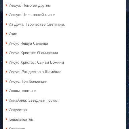
Иешуа: Помогая другим
Иешуа: Цель вашей жизни
Из Дома. Творчество Светланы.
Изис
Иисус Иешуа Сананда
Иисус Христос: О смирении
Иисус Христос: Сынам Божиим
Иисус: Рождество в Шамбале
Иисус: Три Концепции
Иконы, святыни
ИннаАнна: Звёздный портал
Искусство
Кецалькоатль
Классика