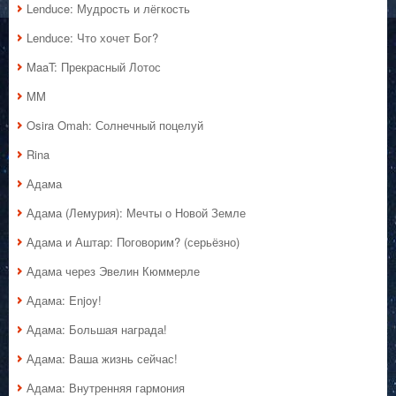
Lenduce: Мудрость и лёгкость
Lenduce: Что хочет Бог?
MaaT: Прекрасный Лотос
MM
Osira Omah: Солнечный поцелуй
Rina
Адама
Адама (Лемурия): Мечты о Новой Земле
Адама и Аштар: Поговорим? (серьёзно)
Адама через Эвелин Кюммерле
Адама: Enjoy!
Адама: Большая награда!
Адама: Ваша жизнь сейчас!
Адама: Внутренняя гармония