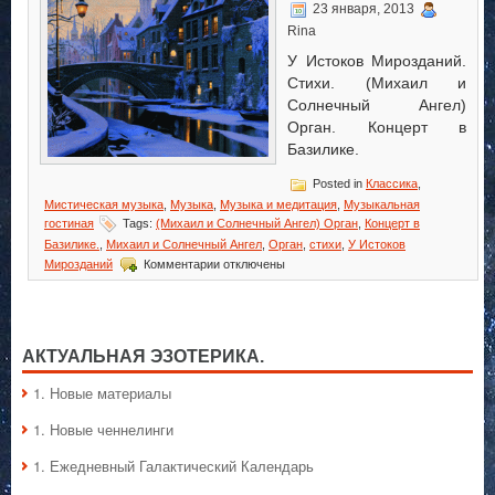
23 января, 2013
Rina
У Истоков Мирозданий.
Стихи. (Михаил и
Солнечный Ангел)
Орган. Концерт в
Базилике.
Posted in
Классика
,
Мистическая музыка
,
Музыка
,
Музыка и медитация
,
Музыкальная
гостиная
Tags:
(Михаил и Солнечный Ангел) Орган
,
Концерт в
Базилике.
,
Михаил и Солнечный Ангел
,
Орган
,
стихи
,
У Истоков
к
Мирозданий
Комментарии
отключены
записи
У
Истоков
Мирозданий
АКТУАЛЬНАЯ ЭЗОТЕРИКА.
1. Hовые материалы
1. Hовые ченнелинги
1. Ежедневный Галактический Календарь