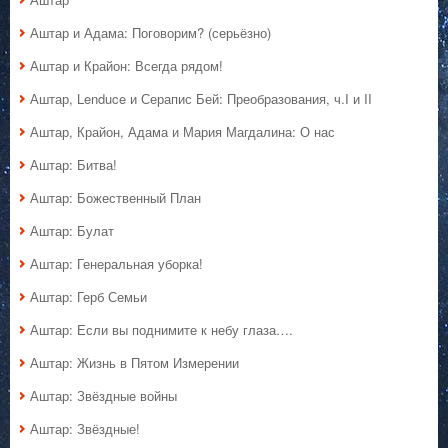
Аштар и Адама: Поговорим? (серьёзно)
Аштар и Крайон: Всегда рядом!
Аштар, Lenduce и Серапис Бей: Преобразования, ч.I и II
Аштар, Крайон, Адама и Мария Магдалина: О нас
Аштар: Битва!
Аштар: Божественный План
Аштар: Булат
Аштар: Генеральная уборка!
Аштар: Герб Семьи
Аштар: Если вы поднимите к небу глаза….
Аштар: Жизнь в Пятом Измерении
Аштар: Звёздные войны
Аштар: Звёздные!