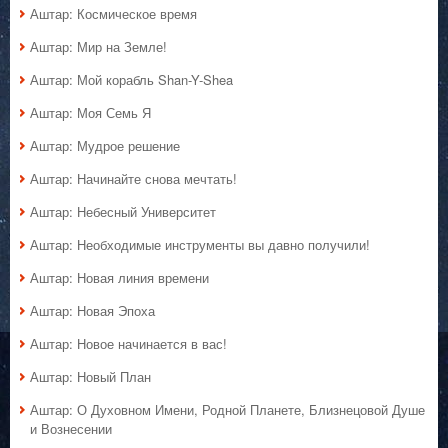
Аштар: Космическое время
Аштар: Мир на Земле!
Аштар: Мой корабль Shan-Y-Shea
Аштар: Моя Семь Я
Аштар: Мудрое решение
Аштар: Начинайте снова мечтать!
Аштар: Небесный Университет
Аштар: Необходимые инструменты вы давно получили!
Аштар: Новая линия времени
Аштар: Новая Эпоха
Аштар: Новое начинается в вас!
Аштар: Новый План
Аштар: О Духовном Имени, Родной Планете, Близнецовой Душе
и Вознесении