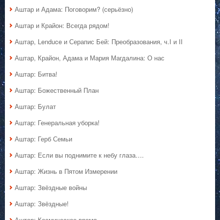
Аштар и Адама: Поговорим? (серьёзно)
Аштар и Крайон: Всегда рядом!
Аштар, Lenduce и Серапис Бей: Преобразования, ч.I и II
Аштар, Крайон, Адама и Мария Магдалина: О нас
Аштар: Битва!
Аштар: Божественный План
Аштар: Булат
Аштар: Генеральная уборка!
Аштар: Герб Семьи
Аштар: Если вы поднимите к небу глаза….
Аштар: Жизнь в Пятом Измерении
Аштар: Звёздные войны
Аштар: Звёздные!
Аштар: Космическое время