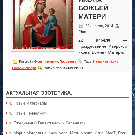
БОЖЬЕЙ
МАТЕРИ
22 апреля, 2014
Rina
22 апреля —
празднование Иверской
иконы Божией Матери.
Posted in
Иконы, святыни
,
Часовенка
Tags:
Иверская Икона
к
Божьей Матери
Комментарии
отключены
записи
Иверская
Икона
Божьей
Матери
АКТУАЛЬНАЯ ЭЗОТЕРИКА.
1. Hовые материалы
1. Hовые ченнелинги
1. Ежедневный Галактический Календарь
1. Мария Магдалина, Lady Nada, Мать Мария, Изис, МааТ, Гуань