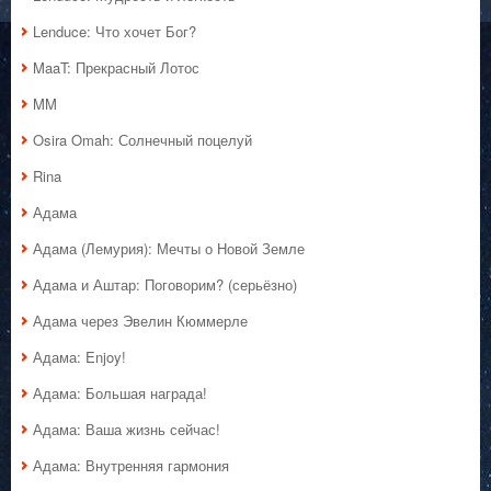
Lenduce: Что хочет Бог?
MaaT: Прекрасный Лотос
MM
Osira Omah: Солнечный поцелуй
Rina
Адама
Адама (Лемурия): Мечты о Новой Земле
Адама и Аштар: Поговорим? (серьёзно)
Адама через Эвелин Кюммерле
Адама: Enjoy!
Адама: Большая награда!
Адама: Ваша жизнь сейчас!
Адама: Внутренняя гармония