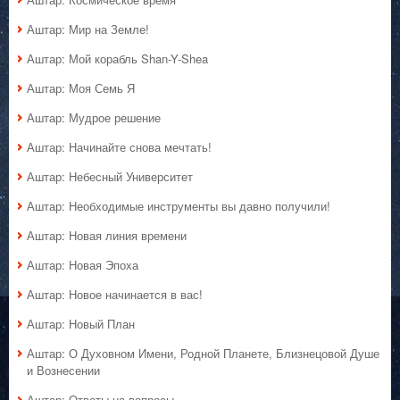
Аштар: Мир на Земле!
Аштар: Мой корабль Shan-Y-Shea
Аштар: Моя Семь Я
Аштар: Мудрое решение
Аштар: Начинайте снова мечтать!
Аштар: Небесный Университет
Аштар: Необходимые инструменты вы давно получили!
Аштар: Новая линия времени
Аштар: Новая Эпоха
Аштар: Новое начинается в вас!
Аштар: Новый План
Аштар: О Духовном Имени, Родной Планете, Близнецовой Душе
и Вознесении
Аштар: Ответы на вопросы