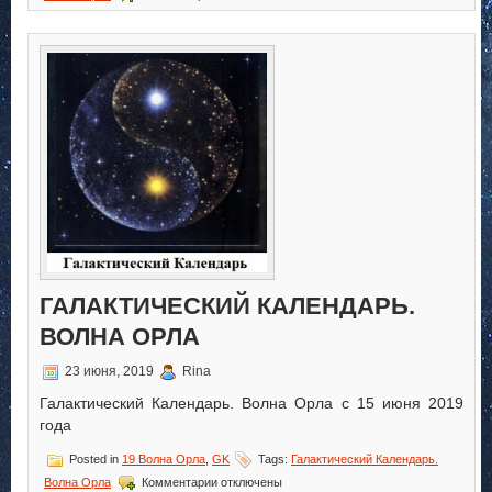
записи
Галактический
Календарь.
Волна
Воина
ГАЛАКТИЧЕСКИЙ КАЛЕНДАРЬ.
ВОЛНА ОРЛА
23 июня, 2019
Rina
Галактический Календарь. Волна Орла с 15 июня 2019
года
Posted in
19 Волна Орла
,
GK
Tags:
Галактический Календарь.
к
Волна Орла
Комментарии
отключены