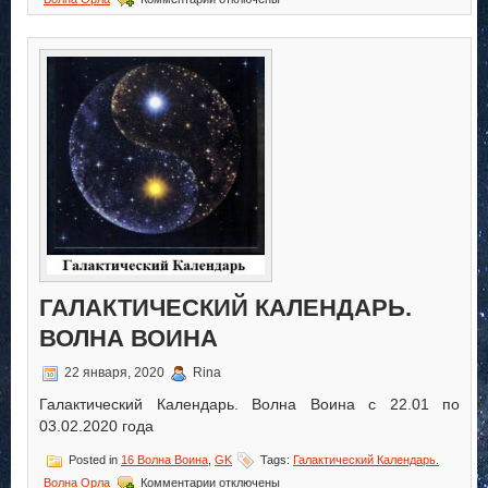
записи
Галактический
Календарь.
Волна
Орла
ГАЛАКТИЧЕСКИЙ КАЛЕНДАРЬ.
ВОЛНА ВОИНА
22 января, 2020
Rina
Галактический Календарь. Волна Воина с 22.01 по
03.02.2020 года
Posted in
16 Волна Воина
,
GK
Tags:
Галактический Календарь.
к
Волна Орла
Комментарии
отключены