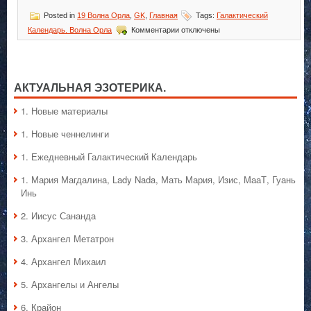
Posted in
19 Волна Орла
,
GK
,
Главная
Tags:
Галактический
к
Календарь. Волна Орла
Комментарии
отключены
записи
Галактический
Календарь.
Волна
Орла
АКТУАЛЬНАЯ ЭЗОТЕРИКА.
1. Hовые материалы
1. Hовые ченнелинги
1. Ежедневный Галактический Календарь
1. Мария Магдалина, Lady Nada, Мать Мария, Изис, МааТ, Гуань
Инь
2. Иисус Сананда
3. Архангел Метатрон
4. Архангел Михаил
5. Архангелы и Ангелы
6. Крайон