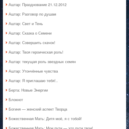
Аштар: Празднование 21.12.2012
Аштар: Разговор по душам
Аштар: Свет и Тень
Аштар: Сказка о Семени
Аштар: Совершить скачок!
Аштар: Твоя героическая роль!
Аштар: текущая роль звездных семян
Аштар: Утончённые чувства
Аштар: Я приглашаю тебя!..
Берта: Новые Энергии
Блокнот
Богиня — женский аспект Творца
Божественная Мать: Дитя моё, я с тобой!
Божественная Мать: Мои пути — это пути твои!