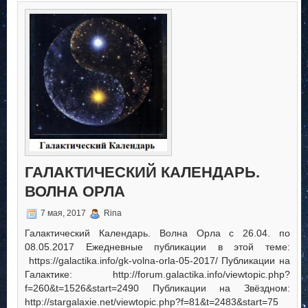
Календарь.
Волна
Орла
ГАЛАКТИЧЕСКИЙ КАЛЕНДАРЬ.
ВОЛНА ОРЛА
7 мая, 2017
Rina
Галактический Календарь. Волна Орла с 26.04. по
08.05.2017 Ежедневные публикации в этой теме:
https://galactika.info/gk-volna-orla-05-2017/ Публикации на
Галактике: http://forum.galactika.info/viewtopic.php?
f=260&t=1526&start=2490 Публикации на Звёздном:
http://stargalaxie.net/viewtopic.php?f=81&t=2483&start=75