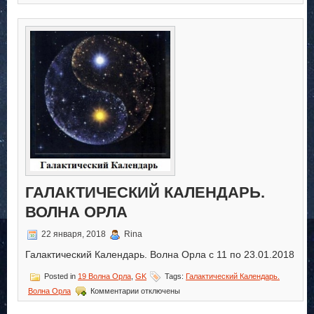
записи
Галактический
Календарь.
Волна
Орла
ГАЛАКТИЧЕСКИЙ КАЛЕНДАРЬ.
ВОЛНА ОРЛА
22 января, 2018
Rina
Галактический Календарь. Волна Орла с 11 по 23.01.2018
Posted in
19 Волна Орла
,
GK
Tags:
Галактический Календарь.
к
Волна Орла
Комментарии
отключены
записи
Галактический