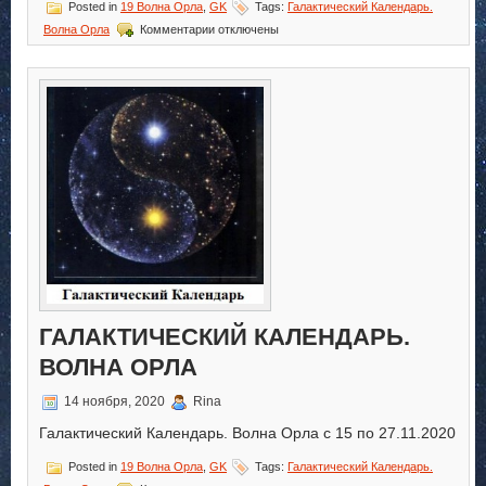
Posted in
19 Волна Орла
,
GK
Tags:
Галактический Календарь.
к
Волна Орла
Комментарии
отключены
записи
Галактический
Календарь.
Волна
Орла
ГАЛАКТИЧЕСКИЙ КАЛЕНДАРЬ.
ВОЛНА ОРЛА
14 ноября, 2020
Rina
Галактический Календарь. Волна Орла с 15 по 27.11.2020
Posted in
19 Волна Орла
,
GK
Tags:
Галактический Календарь.