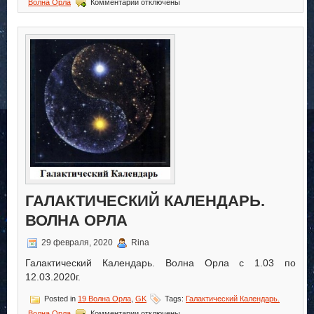
к
Волна Орла
Комментарии
отключены
записи
Галактический
Календарь.
Волна
Орла
ГАЛАКТИЧЕСКИЙ КАЛЕНДАРЬ.
ВОЛНА ОРЛА
29 февраля, 2020
Rina
Галактический Календарь. Волна Орла с 1.03 по
12.03.2020г.
Posted in
19 Волна Орла
,
GK
Tags:
Галактический Календарь.
к
Волна Орла
Комментарии
отключены