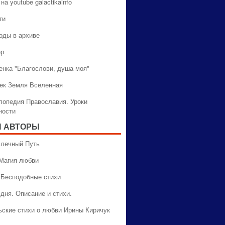
на youtube galactikainfo
ти
оды в архиве
ер
енка "Благослови, душа моя"
ек Земля Вселенная
лопедия Православия. Уроки
ности
 АВТОРЫ
 Млечный Путь
 Магия любви
 Бесподобные стихи
дня. Описание и стихи.
ьские стихи о любви Ирины Киричук