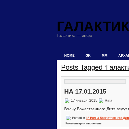
ГАЛАКТИ
Галактика — инфо
HOME
GK
MM
АРХА
Posts Tagged ‘Галакт
НА 17.01.2015
17 января, 2015
Rina
Волну Божественного Дитя ведут
Posted in
15 Волна Божественного Дит
к
Комментарии
отключены
записи