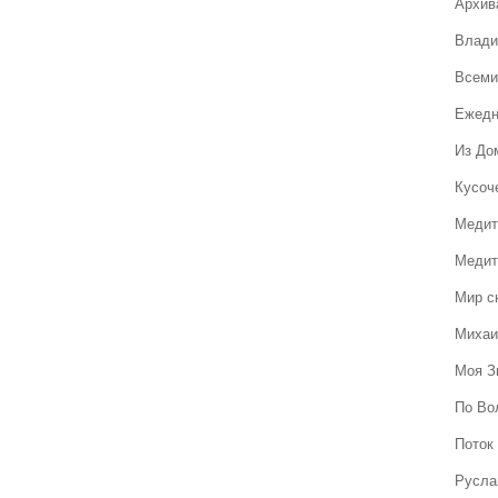
Архив
Влади
Всеми
Ежедн
Из До
Кусоч
Медит
Медит
Мир с
Михаи
Моя З
По Во
Поток 
Русла