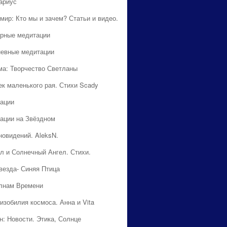
ариус
мир: Кто мы и зачем? Статьи и видео.
рные медитации
евные медитации
ма: Творчество Светланы
ек маленького рая. Стихи Scady
ации
ации на Звёздном
новидений. AleksN.
л и Солнечный Ангел. Стихи.
везда- Синяя Птица
лнам Времени
изобилия космоса. Анна и Vita
н: Новости. Этика, Солнце