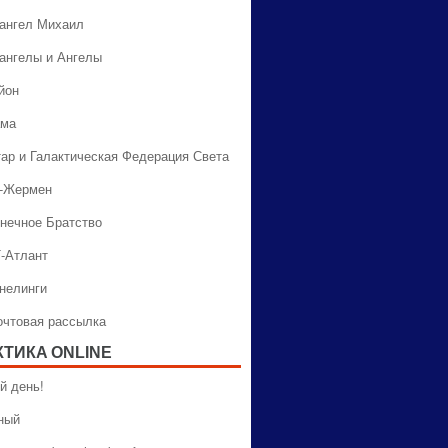
хангел Михаил
хангелы и Ангелы
йон
ама
тар и Галактическая Федерация Света
н-Жермен
лнечное Братство
Т-Атлант
ннелинги
Почтовая рассылка
КТИКA ONLINE
й день!
ный