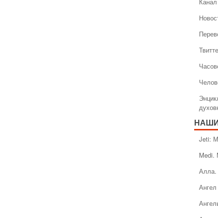
Канал 
Новос
Перев
Твитт
Часов
Челов
Энцик
духов
НАШИ
Jeti:
Medi.
Алла.
Ангел 
Ангел