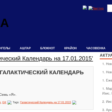
КА
НГЕЛЫ
АШТАР
БЛОКНОТ
КРАЙОН
ЧАСОВЕНКА
АКТУ
ический Календарь на 17.01.2015’
1. Hо
ГАЛАКТИЧЕСКИЙ КАЛЕНДАРЬ
1. Hо
1. Еж
1. Ма
Изис,
 Семь «Я».
2. Ии
я
,
GK
Tags:
Галактический Календарь на 17.01.2015
3. Ар