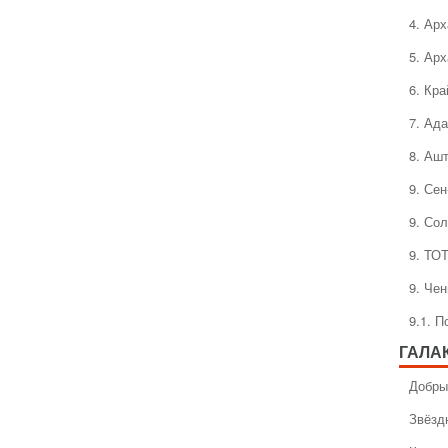
4. Ар
5. Ар
6. Кра
7. Ад
8. Аш
9. Се
9. Со
9. ТО
9. Че
9.1. 
ГАЛА
Добры
Звёзд