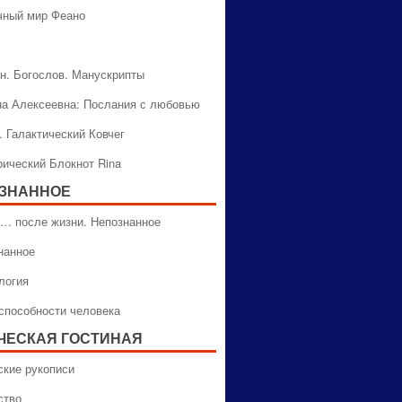
чный мир Феано
н. Богослов. Манускрипты
на Алексеевна: Послания с любовью
. Галактический Ковчег
рический Блокнот Rina
ЗНАННОЕ
… после жизни. Непознанное
нанное
логия
способности человека
ЧЕСКАЯ ГОСТИНАЯ
ские рукописи
ство