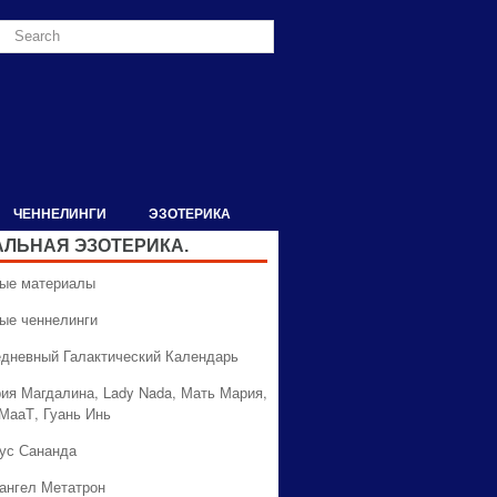
ЧЕННЕЛИНГИ
ЭЗОТЕРИКА
АЛЬНАЯ ЭЗОТЕРИКА.
вые материалы
вые ченнелинги
едневный Галактический Календарь
рия Магдалина, Lady Nada, Мать Мария,
 МааТ, Гуань Инь
сус Сананда
хангел Метатрон