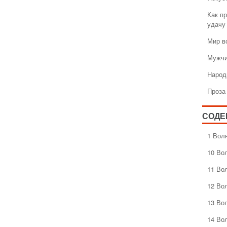
Как пр
удачу
Мир в
Мужчи
Народ
Проза
СОДЕ
1 Вол
10 Во
11 Во
12 Во
13 Во
14 Во