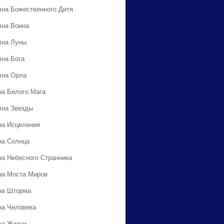
лна Божественного Дитя
лна Воина
лна Луны
лна Бога
лна Орла
на Белого Мага
лна Звезды
на Исцеления
на Солнца
на Небесного Странника
на Моста Миров
на Шторма
на Человека
на Жизни