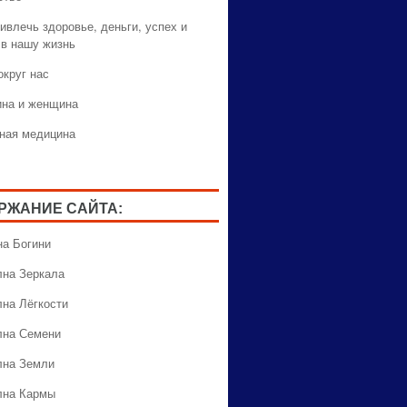
ивлечь здоровье, деньги, успех и
 в нашу жизнь
округ нас
на и женщина
ная медицина
РЖАНИЕ САЙТА:
на Богини
лна Зеркала
лна Лёгкости
лна Семени
лна Земли
лна Кармы