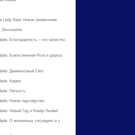
 и Lady Gaia: Новое заземление
 Discoveries
Nada: Благодарность – это качество
Nada: Божественная Роза и дорога
Nada: Диамантовый Свет
Nada: Карма
Nada: Лёгкость
Nada: Новое партнёрство
Nada: Новый Год и Ковёр Любви!
Nada: О жизненных ситуациях и о