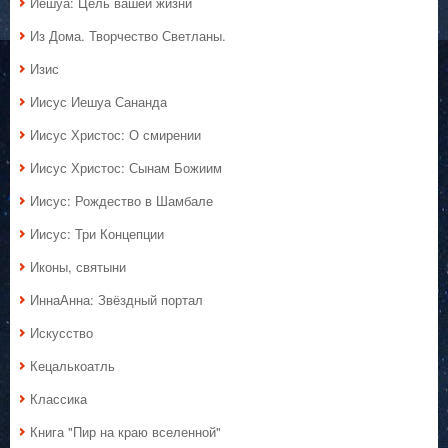
Иешуа: Цель вашей жизни
Из Дома. Творчество Светланы.
Изис
Иисус Иешуа Сананда
Иисус Христос: О смирении
Иисус Христос: Сынам Божиим
Иисус: Рождество в Шамбале
Иисус: Три Концепции
Иконы, святыни
ИннаАнна: Звёздный портал
Искусство
Кецалькоатль
Классика
Книга "Пир на краю вселенной"