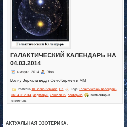
ГАЛАКТИЧЕСКИЙ КАЛЕНДАРЬ НА
04.03.2014
4 марта, 2014
Rina
Волну Зеркала ведут Сен-Жермен и ММ
Posted in
10 Волна Зеркала
,
GK
Tags:
Галактический Календарь
к
на 04.03.2014
,
медитации
,
ченнелинги
,
эзотерика
Комментарии
записи
отключены
Галактичес
Календарь
на
04.03.2014
АКТУАЛЬНАЯ ЭЗОТЕРИКА.