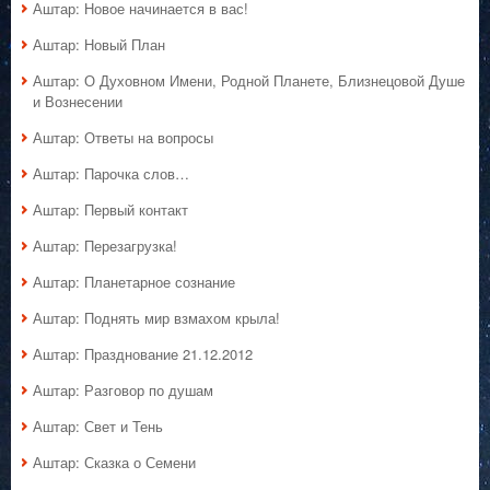
Аштар: Новое начинается в вас!
Аштар: Новый План
Аштар: О Духовном Имени, Родной Планете, Близнецовой Душе
и Вознесении
Аштар: Ответы на вопросы
Аштар: Парочка слов…
Аштар: Первый контакт
Аштар: Перезагрузка!
Аштар: Планетарное сознание
Аштар: Поднять мир взмахом крыла!
Аштар: Празднование 21.12.2012
Аштар: Разговор по душам
Аштар: Свет и Тень
Аштар: Сказка о Семени