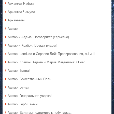
Архангел Рафаил
Архангел Чамуил
Архангелы
Аштар
Аштар и Адама: Поговорим? (серьёзно)
Аштар и Крайон: Всегда рядом!
Аштар, Lenduce и Серапис Бей: Преобразования, ч.I и II
Аштар, Крайон, Адама и Мария Магдалина: О нас
Аштар: Битва!
Аштар: Божественный План
Аштар: Булат
Аштар: Генеральная уборка!
Аштар: Герб Семьи
Аштар: Если вы поднимите к небу глаза….